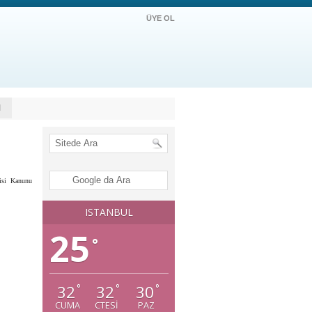
ÜYE OL
M
isi Kanunu
ISTANBUL
25
°
32
32
30
°
°
°
CUMA
CTESI
PAZ