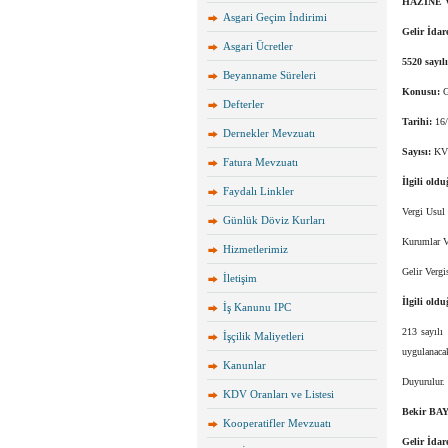
HAZİNE 
Asgari Geçim İndirimi
Gelir İdar
Asgari Ücretler
5520 sayıl
Beyanname Süreleri
Konusu:
G
Defterler
Tarihi:
16/
Dernekler Mevzuatı
Sayısı:
KVK
Fatura Mevzuatı
İlgili old
Faydalı Linkler
Vergi Usul
Günlük Döviz Kurları
Kurumlar V
Hizmetlerimiz
Gelir Verg
İletişim
İlgili old
İş Kanunu IPC
213 sayılı
İşçilik Maliyetleri
uygulanaca
Kanunlar
Duyurulur.
KDV Oranları ve Listesi
Bekir B
Kooperatifler Mevzuatı
Gelir İdar