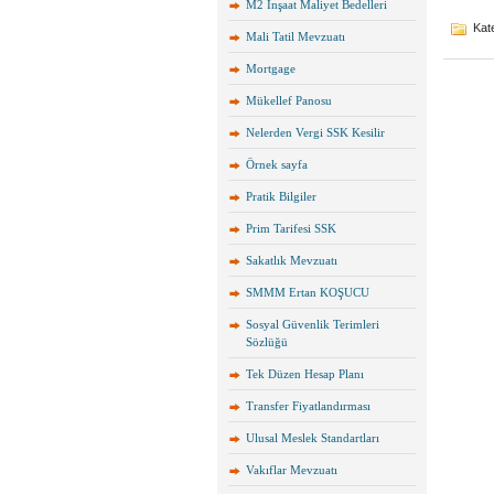
M2 İnşaat Maliyet Bedelleri
Kate
Mali Tatil Mevzuatı
Mortgage
Mükellef Panosu
Nelerden Vergi SSK Kesilir
Örnek sayfa
Pratik Bilgiler
Prim Tarifesi SSK
Sakatlık Mevzuatı
SMMM Ertan KOŞUCU
Sosyal Güvenlik Terimleri
Sözlüğü
Tek Düzen Hesap Planı
Transfer Fiyatlandırması
Ulusal Meslek Standartları
Vakıflar Mevzuatı