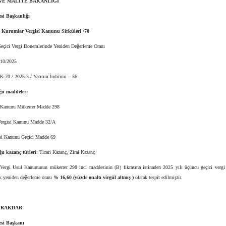
VE MALİYE BAKANLIĞI
esi Başkanlığı
ı Kurumlar Vergisi Kanunu Sirküleri /70
eçici Vergi Dönemlerinde Yeniden Değerleme Oranı
10/2025
-70 / 2025-3 / Yatırım İndirimi – 56
uğu maddeler:
 Kanunu Mükerrer Madde 298
ergisi Kanunu Madde 32/A
isi Kanunu Geçici Madde 69
uğu kazanç türleri
: Ticari Kazanç, Zirai Kazanç
 Vergi Usul Kanununun mükerrer 298 inci maddesinin (B) fıkrasına istinaden 2025 yılı üçüncü geçici verg
k yeniden değerleme oranı
% 16,60 (yüzde onaltı virgül altmış )
olarak tespit edilmiştir.
AYRAKDAR
esi Başkanı