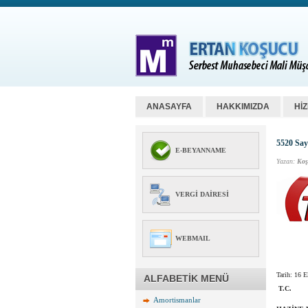
ANASAYFA
HAKKIMIZDA
Hİ
5520 Say
E-BEYANNAME
Yazan:
Koş
VERGI DAIRESI
WEBMAIL
Tarih: 16 
ALFABETİK MENÜ
T.C.
Amortismanlar