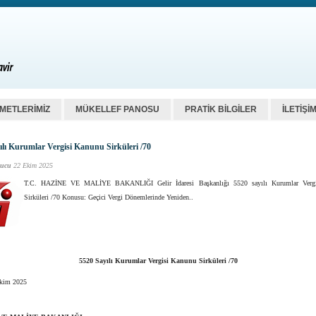
ZMETLERİMİZ
MÜKELLEF PANOSU
PRATİK BİLGİLER
İLETİŞİ
ılı Kurumlar Vergisi Kanunu Sirküleri /70
ucu
22 Ekim 2025
T.C. HAZİNE VE MALİYE BAKANLIĞI Gelir İdaresi Başkanlığı 5520 sayılı Kurumlar Verg
Sirküleri /70 Konusu: Geçici Vergi Dönemlerinde Yeniden..
5520 Sayılı Kurumlar Vergisi Kanunu Sirküleri /70
Ekim 2025