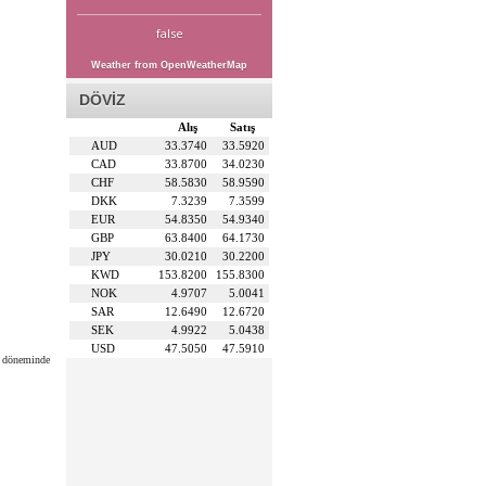
false
Weather from OpenWeatherMap
DÖVİZ
Alış
Satış
AUD
33.3740
33.5920
CAD
33.8700
34.0230
CHF
58.5830
58.9590
DKK
7.3239
7.3599
EUR
54.8350
54.9340
GBP
63.8400
64.1730
JPY
30.0210
30.2200
KWD
153.8200
155.8300
NOK
4.9707
5.0041
SAR
12.6490
12.6720
SEK
4.9922
5.0438
USD
47.5050
47.5910
i döneminde