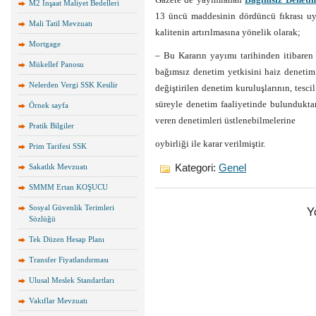
M2 İnşaat Maliyet Bedelleri
13 üncü maddesinin dördüncü fıkrası uy
Mali Tatil Mevzuatı
kalitenin artırılmasına yönelik olarak;
Mortgage
– Bu Kararın yayımı tarihinden itibaren
Mükellef Panosu
bağımsız denetim yetkisini haiz denetim 
Nelerden Vergi SSK Kesilir
değiştirilen denetim kuruluşlarının, tesci
süreyle denetim faaliyetinde bulundukt
Örnek sayfa
veren denetimleri üstlenebilmelerine
Pratik Bilgiler
oybirliği ile karar verilmiştir.
Prim Tarifesi SSK
Sakatlık Mevzuatı
Kategori:
Genel
SMMM Ertan KOŞUCU
Y
Sosyal Güvenlik Terimleri
Sözlüğü
Tek Düzen Hesap Planı
Transfer Fiyatlandırması
Ulusal Meslek Standartları
Vakıflar Mevzuatı