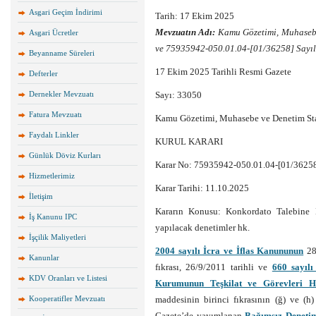
Asgari Geçim İndirimi
Tarih: 17 Ekim 2025
Mevzuatın Adı:
Kamu Gözetimi, Muhasebe
Asgari Ücretler
ve 75935942-050.01.04-[01/36258] Sayıl
Beyanname Süreleri
17 Ekim 2025 Tarihli Resmi Gazete
Defterler
Dernekler Mevzuatı
Sayı: 33050
Fatura Mevzuatı
Kamu Gözetimi, Muhasebe ve Denetim St
Faydalı Linkler
KURUL KARARI
Günlük Döviz Kurları
Karar No: 75935942-050.01.04-[01/3625
Hizmetlerimiz
Karar Tarihi: 11.10.2025
İletişim
Kararın Konusu: Konkordato Talebine
İş Kanunu IPC
yapılacak denetimler hk.
İşçilik Maliyetleri
2004 sayılı İcra ve İflas Kanununun
286
Kanunlar
fıkrası, 26/9/2011 tarihli ve
660 sayıl
KDV Oranları ve Listesi
Kurumunun Teşkilat ve Görevleri
Kooperatifler Mevzuatı
maddesinin birinci fıkrasının (ğ) ve (h
Gazete’de yayımlanan
Bağımsız Denetim