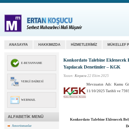
ANASAYFA
HAKKIMIZDA
HİZMETLERİMİZ
MÜKELLEF 
Konkordato Talebine Eklenecek 
E-BEYANNAME
Yapılacak Denetimler – KGK
Yazan:
Koşucu
22 Ekim 2025
VERGI DAIRESI
Mevzuatın Adı: Kamu Göz
11/10/2025 Tarihli ve 759
WEBMAIL
ALFABETİK MENÜ
Konkordato Talebine Eklenecek Be
Amortismanlar
D