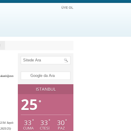
ÜYE OL
M
akanlığının
ISTANBUL
25
°
33
33
30
°
°
°
2/34 Sayılı
CUMA
CTESI
PAZ
 2025/25)