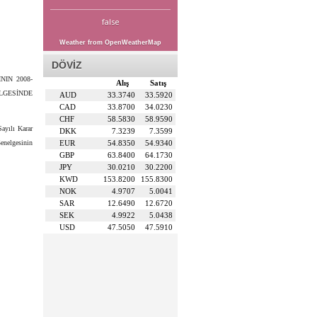
false
Weather from OpenWeatherMap
DÖVİZ
IN 2008-
Alış
Satış
LGESİNDE
AUD
33.3740
33.5920
CAD
33.8700
34.0230
CHF
58.5830
58.9590
ayılı Karar
DKK
7.3239
7.3599
enelgesinin
EUR
54.8350
54.9340
GBP
63.8400
64.1730
JPY
30.0210
30.2200
KWD
153.8200
155.8300
NOK
4.9707
5.0041
SAR
12.6490
12.6720
SEK
4.9922
5.0438
USD
47.5050
47.5910