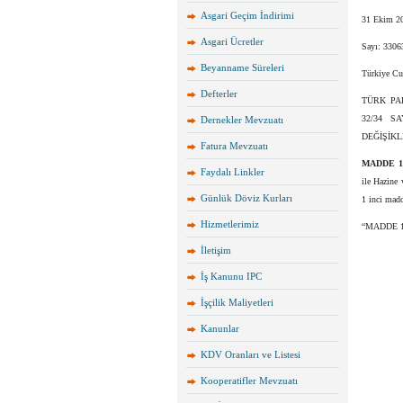
Asgari Geçim İndirimi
31 Ekim 20
Asgari Ücretler
Sayı: 3306
Beyanname Süreleri
Türkiye Cu
Defterler
TÜRK PA
32/34 S
Dernekler Mevzuatı
DEĞİŞİKL
Fatura Mevzuatı
MADDE 1
Faydalı Linkler
ile Hazine
Günlük Döviz Kurları
1 inci madd
Hizmetlerimiz
“MADDE 1 –
İletişim
İş Kanunu IPC
İşçilik Maliyetleri
Kanunlar
KDV Oranları ve Listesi
Kooperatifler Mevzuatı