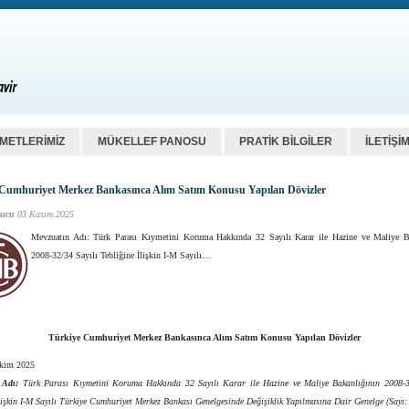
ZMETLERİMİZ
MÜKELLEF PANOSU
PRATİK BİLGİLER
İLETİŞİ
Cumhuriyet Merkez Bankasınca Alım Satım Konusu Yapılan Dövizler
ucu
03 Kasım 2025
Mevzuatın Adı: Türk Parası Kıymetini Koruma Hakkında 32 Sayılı Karar ile Hazine ve Maliye B
2008-32/34 Sayılı Tebliğine İlişkin I-M Sayılı…
Türkiye Cumhuriyet Merkez Bankasınca Alım Satım Konusu Yapılan Dövizler
Ekim 2025
 Adı:
Türk Parası Kıymetini Koruma Hakkında 32 Sayılı Karar ile Hazine ve Maliye Bakanlığının 2008-3
lişkin I-M Sayılı Türkiye Cumhuriyet Merkez Bankası Genelgesinde Değişiklik Yapılmasına Dair Genelge (Sayı: