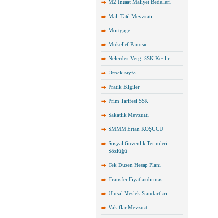
M2 İnşaat Maliyet Bedelleri
Mali Tatil Mevzuatı
Mortgage
Mükellef Panosu
Nelerden Vergi SSK Kesilir
Örnek sayfa
Pratik Bilgiler
Prim Tarifesi SSK
Sakatlık Mevzuatı
SMMM Ertan KOŞUCU
Sosyal Güvenlik Terimleri
Sözlüğü
Tek Düzen Hesap Planı
Transfer Fiyatlandırması
Ulusal Meslek Standartları
Vakıflar Mevzuatı