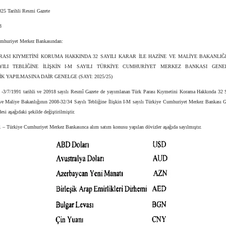
25 Tarihli Resmi Gazete
3
mhuriyet Merkez Bankasından:
RASI KIYMETİNİ KORUMA HAKKINDA 32 SAYILI KARAR İLE HAZİNE VE MALİYE BAKANLIĞIN
AYILI TEBLİĞİNE İLİŞKİN I-M SAYILI TÜRKİYE CUMHURİYET MERKEZ BANKASI GENE
İK YAPILMASINA DAİR GENELGE (SAYI: 2025/25)
-3/7/1991 tarihli ve 20918 sayılı Resmî Gazete de yayımlanan Türk Parası Kıymetini Korama Hakkında 32 S
 ve Maliye Bakanlığının 2008-32/34 Sayılı Tebliğine İlişkin I-M sayılı Türkiye Cumhuriyet Merkez Bankası G
esi aşağıdaki şekilde değiştirilmiştir.
 Türkiye Cumhuriyet Merkez Bankasınca alım satım konusu yapılan dövizler aşağıda sayılmıştır.