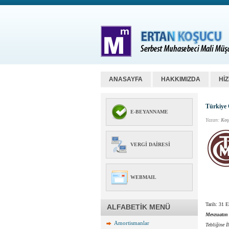
ANASAYFA
HAKKIMIZDA
Hİ
Türkiye 
E-BEYANNAME
Yazan:
Koş
VERGI DAIRESI
WEBMAIL
Tarih: 31 
ALFABETİK MENÜ
Mevzuatın
Amortismanlar
Tebliğine İ