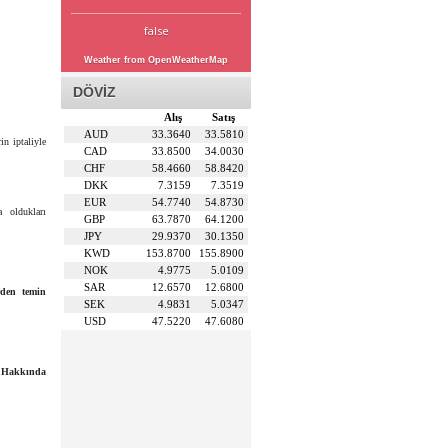
false
Weather from OpenWeatherMap
DÖVİZ
Alış
Satış
AUD
33.3640
33.5810
in iptaliyle
CAD
33.8500
34.0030
CHF
58.4660
58.8420
DKK
7.3159
7.3519
EUR
54.7740
54.8730
a oldukları
GBP
63.7870
64.1200
JPY
29.9370
30.1350
KWD
153.8700
155.8900
NOK
4.9775
5.0109
SAR
12.6570
12.6800
rden temin
SEK
4.9831
5.0347
USD
47.5220
47.6080
 Hakkında