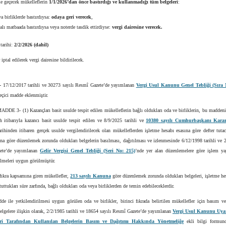
le geçecek mükelleflerin
1/1/2026’dan önce bastırdığı ve kullanmadığı tüm belgeleri
:
a birliklerde bastırdıysa:
odaya geri verecek
,
lı matbaada bastırdıysa veya noterde tasdik ettirdiyse:
vergi dairesine verecek.
tarihi:
2/2/2026 (dahil)
iptal edilerek vergi dairesine bildirilecek.
-
17/12/2017 tarihli ve 30273 sayılı Resmî Gazete’de yayımlanan
Vergi Usul Kanunu Genel Tebliği (Sıra 
eçici madde eklenmiştir.
DE 3- (1) Kazançları basit usulde tespit edilen mükelleflerin bağlı oldukları oda ve birliklerin, bu madden
ih itibarıyla kazancı basit usulde tespit edilen ve 8/9/2025 tarihli ve
10380 sayılı Cumhurbaşkanı Karar
rihinden itibaren gerçek usulde vergilendirilecek olan mükelleflerden işletme hesabı esasına göre defter tuta
na göre düzenlemek zorunda oldukları belgelerin basılması, dağıtılması ve izlenmesinde 6/12/1998 tarihli ve 
ete’de yayımlanan
Gelir Vergisi Genel Tebliği (Seri No: 215)
’nde yer alan düzenlemelere göre işlem y
ilmeleri uygun görülmüştür.
 fıkra kapsamına giren mükellefler,
213 sayılı Kanuna
göre düzenlemek zorunda oldukları belgeleri, işletme he
 tuttukları süre zarfında, bağlı oldukları oda veya birliklerden de temin edebileceklerdir.
e ile yetkilendirilmesi uygun görülen oda ve birlikler, birinci fıkrada belirtilen mükellefler için basım v
belgelere ilişkin olarak, 2/2/1985 tarihli ve 18654 sayılı Resmî Gazete’de yayımlanan
Vergi Usul Kanunu Uyar
eri Tarafından Kullanılan Belgelerin Basım ve Dağıtımı Hakkında Yönetmeliğe
ekli bilgi formund