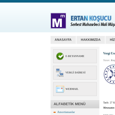
ANASAYFA
HAKKIMIZDA
Hİ
Vergi Us
E-BEYANNAME
Yazan:
Koş
VERGI DAIRESI
WEBMAIL
Tarih: 27 
ALFABETİK MENÜ
Mevzuatın
Amortismanlar