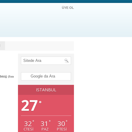
ÜYE OL
M
ebliğ (Sıra
ISTANBUL
27
°
32
31
30
°
°
°
CTESI
PAZ
PTESI