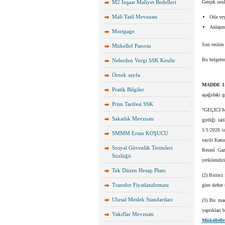
M2 İnşaat Maliyet Bedelleri
Gerçek usu
Mali Tatil Mevzuatı
Oda vey
Anlaşma
Mortgage
Son teslim 
Mükellef Panosu
Bu belgeler 
Nelerden Vergi SSK Kesilir
Örnek sayfa
MADDE 1
Pratik Bilgiler
aşağıdaki g
Prim Tarifesi SSK
“GEÇİCİ MAD
Sakatlık Mevzuatı
girdiği tar
1/1/2026 ta
SMMM Ertan KOŞUCU
sayılı Kanu
Sosyal Güvenlik Terimleri
Resmî Gaz
Sözlüğü
yetkilendir
Tek Düzen Hesap Planı
(2) Birinci
Transfer Fiyatlandırması
göre defter
Ulusal Meslek Standartları
(3) Bu madd
yaptıkları 
Vakıflar Mevzuatı
Mükellefl