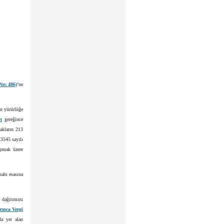
No: 486)
’ne
in yürürlüğe
ı
gereğince
cakların 213
23545 sayılı
apmak üzere
sabı esasına
e dağıtımını
ınca Vergi
a yer alan