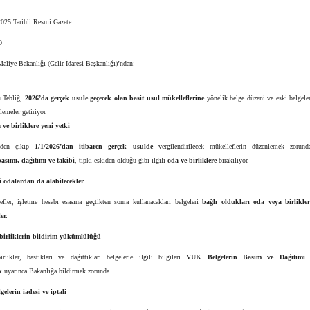
025 Tarihli Resmi Gazete
0
aliye Bakanlığı (Gelir İdaresi Başkanlığı)’ndan:
 Tebliğ,
2026’da gerçek usule geçecek olan basit usul mükelleflerine
yönelik belge düzeni ve eski belgeler
lemeler getiriyor.
 ve birliklere yeni yetki
lden çıkıp
1/1/2026’dan itibaren gerçek usulde
vergilendirilecek mükelleflerin düzenlemek zorund
basımı, dağıtımı ve takibi
, tıpkı eskiden olduğu gibi ilgili
oda ve birliklere
bırakılıyor.
ri odalardan da alabilecekler
fler, işletme hesabı esasına geçtikten sonra kullanacakları belgeleri
bağlı oldukları oda veya birlikle
er.
birliklerin bildirim yükümlülüğü
likler, bastıkları ve dağıttıkları belgelerle ilgili bilgileri
VUK Belgelerin Basım ve Dağıtımı
k
uyarınca Bakanlığa bildirmek zorunda.
gelerin iadesi ve iptali