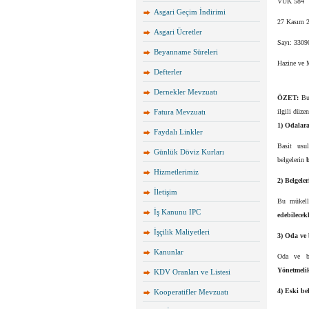
VUK 584
Asgari Geçim İndirimi
27 Kasım 2
Asgari Ücretler
Sayı: 3309
Beyanname Süreleri
Hazine ve M
Defterler
Dernekler Mevzuatı
ÖZET:
Bu
Fatura Mevzuatı
ilgili düzen
1) Odalara
Faydalı Linkler
Basit usu
Günlük Döviz Kurları
belgelerin
Hizmetlerimiz
2) Belgele
İletişim
Bu mükelle
İş Kanunu IPC
edebilecekl
İşçilik Maliyetleri
3) Oda ve 
Kanunlar
Oda ve bir
Yönetmeli
KDV Oranları ve Listesi
4) Eski bel
Kooperatifler Mevzuatı