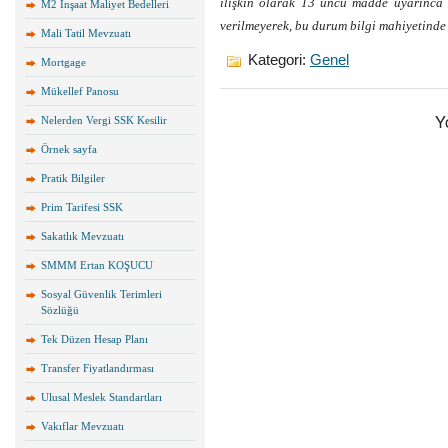
ilişkin olarak 13 üncü madde uyarınca 
M2 İnşaat Maliyet Bedelleri
verilmeyerek, bu durum bilgi mahiyetinde 
Mali Tatil Mevzuatı
Kategori:
Genel
Mortgage
Mükellef Panosu
Y
Nelerden Vergi SSK Kesilir
Örnek sayfa
Pratik Bilgiler
Prim Tarifesi SSK
Sakatlık Mevzuatı
SMMM Ertan KOŞUCU
Sosyal Güvenlik Terimleri
Sözlüğü
Tek Düzen Hesap Planı
Transfer Fiyatlandırması
Ulusal Meslek Standartları
Vakıflar Mevzuatı