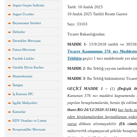
Asgari Geçim İndirimi
Tarih:
10 Aralık 2025
10 Aralık 2025 Tarihli Resmi Gazete
Asgari Ücretler
Beyanname Süreleri
Sayı: 33103
Defterler
Ticaret Bakanlığından:
Dernekler Mevzuatı
MADDE 1-
15/9/2018 tarihli ve 3053
Fatura Mevzuatı
Ticaret Kanununun 376 ncı Maddesini
Tebliğin
geçici 1 inci maddesinde yer alan
Faydalı Linkler
Günlük Döviz Kurları
MADDE 2-
Bu Tebliğ yayımı tarihinde yür
Hizmetlerimiz
MADDE 3-
Bu Tebliğ hükümlerini Ticaret
İletişim
GEÇİCİ MADDE 1 –
(1)
(Değişik i
İş Kanunu IPC
Kanunun 376 ncı maddesi kapsamında s
yapılan hesaplamalarda, henüz ifa edilm
İşçilik Maliyetleri
ibare:RG-26/12/2020-31346)
kur farkı 
Kanunlar
eden kiralamalardan kaynaklanan giderl
KDV Oranları ve Listesi
yarısı
dikkate alınmayabilir.
(Ek cümle
Kooperatifler Mevzuatı
mükerrerlik oluşmayacak şekilde hesapla