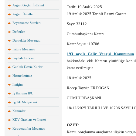
Asgari Geçim İndirimi
Tarih:
19 Aralık 2025
19 Aralık 2025 Tarihli Resmi Gazete
Asgari Ücretler
Beyanname Süreleri
Sayı: 33112
Defterler
Cumhurbaşkanı Kararı
Dernekler Mevzuatı
Karar Sayısı: 10706
Fatura Mevzuatı
193 sayılı Gelir Vergisi Kanununun
g
Faydalı Linkler
hakkındaki ekli Kararın yürürlüğe konu
Günlük Döviz Kurları
karar verilmiştir.
Hizmetlerimiz
18 Aralık 2025
İletişim
Recep Tayyip ERDOĞAN
İş Kanunu IPC
CUMHURBAŞKANI
İşçilik Maliyetleri
18/12/2025 TARİHLİ VE 10706 SAYI
Kanunlar
KDV Oranları ve Listesi
ÖZET
:
Kooperatifler Mevzuatı
Kamu borçlanma araçlarına ilişkin vergi