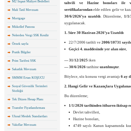
M2 İnşaat Maliyet Bedelleri
tahvili ve Hazine bonoları ile v
sertifikalarından
elde edilen gelir ve ka
Mali Tatil Mevzuatı
30/6/2026’ya uzatıldı
. Düzenleme,
1/1/
Mortgage
uygulanacak.
Mükellef Panosu
1. Süre 30 Haziran 2026’ya Uzatıldı
Nelerden Vergi SSK Kesilir
22/7/2006 tarihli ve
2006/10731 sayıl
Örnek sayfa
Geçici 4. maddesinde yer alan süre
,
Pratik Bilgiler
— 31/12/2025
iken
Prim Tarifesi SSK
— 30/6/2026
tarihine
uzatılmıştır
.
Sakatlık Mevzuatı
Böylece, söz konusu vergi avantajı
6 ay 
SMMM Ertan KOŞUCU
2. Hangi Gelir ve Kazançlara Uygulana
Sosyal Güvenlik Terimleri
Sözlüğü
Bu düzenleme;
Tek Düzen Hesap Planı
1/1/2026 tarihinden itibaren iktisap e
Transfer Fiyatlandırması
Devlet tahvilleri,
Ulusal Meslek Standartları
Hazine bonoları,
Vakıflar Mevzuatı
4749 sayılı Kanun kapsamında ku