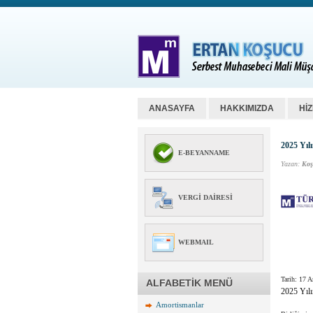
ANASAYFA
HAKKIMIZDA
Hİ
2025 Yılı
E-BEYANNAME
Yazan:
Koş
VERGI DAIRESI
WEBMAIL
Tarih:
17 A
ALFABETİK MENÜ
2025 Yılı
Amortismanlar