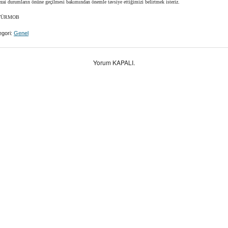
cezai durumların önüne geçilmesi bakımından önemle tavsiye ettiğimizi belirtmek isteriz.
ÜRMOB
gori:
Genel
Yorum KAPALI.