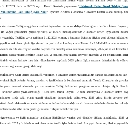
e meslek mensupları ve odalarımızdan son zamanlarda iletilen yoğun sorular arasında, 2025 yılına ilişk
nin 31.12.2024 tarih ve 32769 sayılı Resmî Gazetede yayınlanan “
Elektronik Defter Genel Tebliği (Sıra
 Yapılmasına Dair Tebliğ (Sıra No:6)
” uyarınca elektronik ortamda e-Envanter Defteri olarak tutulup tut
.
ce söz Konusu Tebliğin uygulama usulünü tayin eden Hazine ve Maliye Bakanlığımız ile Gelir İdaresi Başkanlığ
ri ile yoğun görüşmeler gerçekleştirilmiş ve meslek mensuplarımızda e-Envanter defteri uygulaması husu
in yaşandığı, Tebliğin yayın tarihinin 31.12.2024 olması, e-Envanter Defterine ilişkin yeni eklenen hükümle
geçerli olmak üzere yürürlüğe girmesi ve yeni şirket kuruluşlarında Ticaret Sicil Müdürlüklerinde envanter d
ortamda da tutulabileceğine yönelik seçeneklerin muhataplarına sunulması nedeniyle, 2025 yılına ait Envanter D
Defteri olarak tutulabileceğine ilişkin algı ve beklentilerin yüksek seviyede oluştuğu ve bu beklentilerin karş
mkün olması halinde ilave idari düzenlemeler yapılarak 2025 yılına ilişkin envanter defterlerinin de e-Enva
lmasının sağlanması gereği iletilmiştir.
lığımız ve Gelir İdaresi Başkanlığı yetkilileri e-Envanter Defteri uygulamasının sahada başlatılabilmesi içi
ve olarak ilgili defterin format, standart ve içeriklerinin de belirlenmesi amacıyla Teknik Kılavuz’un da yayınl
ter.gov.tr internet adresinde yer verilmesinin Tebliğ hükümleri gereğince zorunlu olduğu, ilgili Tekni
 tarihinde ancak yayınlanabildiği, 13.10.2025 tarihli Duyuru ile tüm kamuoyuna e-Envanter Defteri uy
rihinden isteğe bağlı olarak geçerli olacağının duyurulduğu belirtilerek, 2025 yılına ilişkin envanter deft
efteri olarak elektronik ortamda tutulmasına imkan bulunmadığı ve söz konusu defterlerin öteden beri olduğu
noterde tasdik ettirilmesi gerektiği hususu Birliğimize belirtilmiştir.
rüşmelerimiz ve ilgili makamlar tarafından Birliğimize yapılan geri dönüşler dikkate alındığında, 2025 yıl
fterlerinin 2025 yılı içinde olmak üzere noter tasdik işlemlerinin ivedilikle yaptırılmasının, ileride yaşanabi