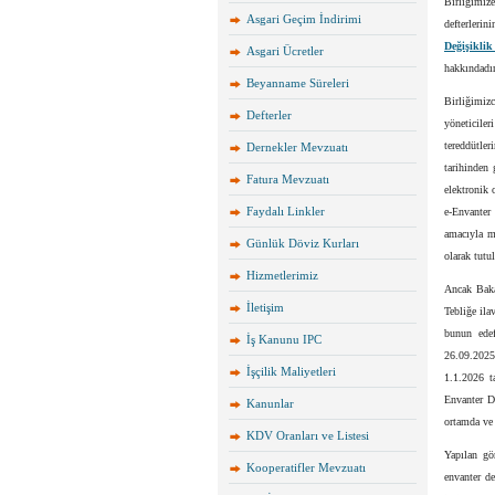
Birliğimiz
Asgari Geçim İndirimi
defterleri
Değişiklik
Asgari Ücretler
hakkındadır
Beyanname Süreleri
Birliğimiz
Defterler
yöneticile
tereddütler
Dernekler Mevzuatı
tarihinden 
Fatura Mevzuatı
elektronik 
Faydalı Linkler
e-Envanter 
amacıyla mü
Günlük Döviz Kurları
olarak tutu
Hizmetlerimiz
Ancak Bakan
İletişim
Tebliğe ila
bunun edef
İş Kanunu IPC
26.09.2025
İşçilik Maliyetleri
1.1.2026 ta
Envanter D
Kanunlar
ortamda ve 
KDV Oranları ve Listesi
Yapılan gö
Kooperatifler Mevzuatı
envanter de