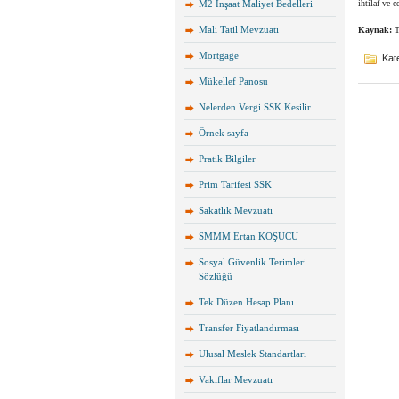
M2 İnşaat Maliyet Bedelleri
ihtilaf ve 
Mali Tatil Mevzuatı
Kaynak:
T
Mortgage
Kate
Mükellef Panosu
Nelerden Vergi SSK Kesilir
Örnek sayfa
Pratik Bilgiler
Prim Tarifesi SSK
Sakatlık Mevzuatı
SMMM Ertan KOŞUCU
Sosyal Güvenlik Terimleri
Sözlüğü
Tek Düzen Hesap Planı
Transfer Fiyatlandırması
Ulusal Meslek Standartları
Vakıflar Mevzuatı