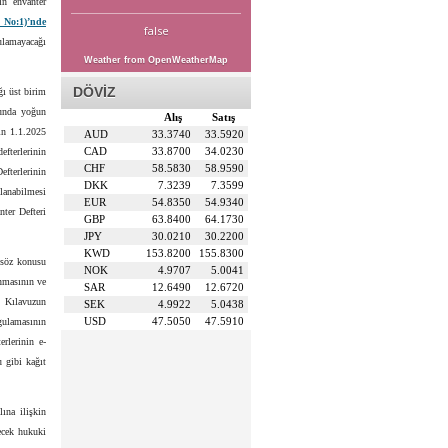
in envanter
 No:1)’nde
false
ulamayacağı
Weather from OpenWeatherMap
DÖVİZ
ı üst birim
sunda yoğun
Alış
Satış
rin 1.1.2025
AUD
33.3740
33.5920
CAD
33.8700
34.0230
efterlerinin
CHF
58.5830
58.9590
efterlerinin
DKK
7.3239
7.3599
ılanabilmesi
EUR
54.8350
54.9340
nter Defteri
GBP
63.8400
64.1730
JPY
30.0210
30.2200
KWD
153.8200
155.8300
n söz konusu
NOK
4.9707
5.0041
anmasının ve
SAR
12.6490
12.6720
k Kılavuzun
SEK
4.9922
5.0438
USD
47.5050
47.5910
gulamasının
erlerinin e-
 gibi kağıt
ına ilişkin
lecek hukuki