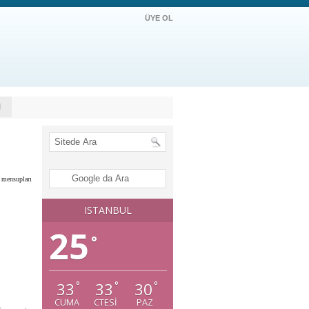
ÜYE OL
M
 mensupları
ISTANBUL
25
°
33
33
30
°
°
°
CUMA
CTESI
PAZ