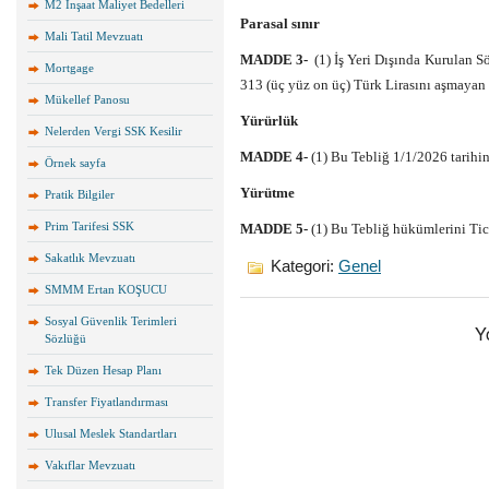
M2 İnşaat Maliyet Bedelleri
Parasal sınır
Mali Tatil Mevzuatı
MADDE 3-
(1) İş Yeri Dışında Kurulan S
Mortgage
313 (üç yüz on üç) Türk Lirasını aşmayan s
Mükellef Panosu
Yürürlük
Nelerden Vergi SSK Kesilir
MADDE 4-
(1) Bu Tebliğ 1/1/2026 tarihin
Örnek sayfa
Yürütme
Pratik Bilgiler
Prim Tarifesi SSK
MADDE 5-
(1) Bu Tebliğ hükümlerini Tic
Sakatlık Mevzuatı
Kategori:
Genel
SMMM Ertan KOŞUCU
Sosyal Güvenlik Terimleri
Y
Sözlüğü
Tek Düzen Hesap Planı
Transfer Fiyatlandırması
Ulusal Meslek Standartları
Vakıflar Mevzuatı