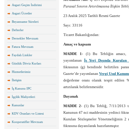
Asgari Geçim İndirimi
Parasal Sınırın Artırılmasına İlişkin Tebl
Asgari Ücretler
23 Aralık 2025 Tarihli Resmi Gazete
Beyanname Süreleri
Sayı: 33116
Defterler
Ticaret Bakanlığından:
Dernekler Mevzuatı
Amaç ve kapsam
Fatura Mevzuatı
MADDE 1-
(1) Bu Tebliğin amacı, 1
Faydalı Linkler
yayımlanan
İş Yeri Dışında Kurulan 
Günlük Döviz Kurları
fıkrasının (g) bendinde belirtilen par
Hizmetlerimiz
Gazete’de yayımlanan
Vergi Usul Kanunu
değerleme oranı olarak tespit edilen 
İletişim
artırılarak belirlenmesidir.
İş Kanunu IPC
Dayanak
İşçilik Maliyetleri
Kanunlar
MADDE 2-
(1) Bu Tebliğ, 7/11/2013 t
Kanunun 47 nci maddesinin yedinci fıkrası
KDV Oranları ve Listesi
Kurulan Sözleşmeler Yönetmeliğinin 2 n
Kooperatifler Mevzuatı
fıkrasına dayanılarak hazırlanmıştır.