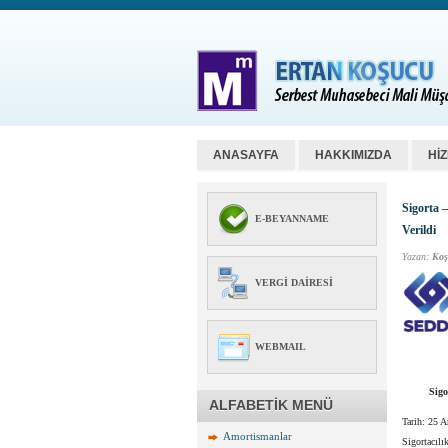
ANASAYFA
HAKKIMIZDA
Hİ
Sigorta 
E-BEYANNAME
Verildi
Yazan:
Koş
VERGI DAIRESI
WEBMAIL
Sigo
ALFABETİK MENÜ
Tarih:
25 A
Amortismanlar
Sigortacıl