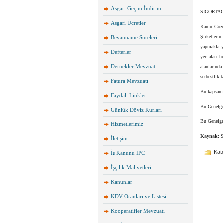
Asgari Geçim İndirimi
SİGORTA
Asgari Ücretler
Kamu Gözet
Şirketleri
Beyanname Süreleri
yapmakla y
Defterler
yer alan h
Dernekler Mevzuatı
alanlarınd
serbestlik 
Fatura Mevzuatı
Bu kapsamda
Faydalı Linkler
Bu Genelge 
Günlük Döviz Kurları
Bu Genelge
Hizmetlerimiz
Kaynak:
S
İletişim
Kate
İş Kanunu IPC
İşçilik Maliyetleri
Kanunlar
KDV Oranları ve Listesi
Kooperatifler Mevzuatı