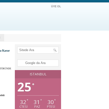
ÜYE OL
M
na Karar
EKTÖRÜNDE
ISTANBUL
25
°
rildi
32
31
30
°
°
°
CTESI
PAZ
PTESI