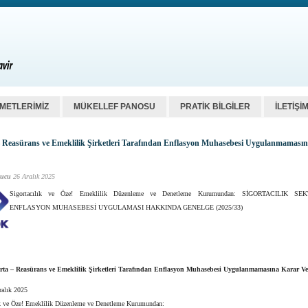
ZMETLERİMİZ
MÜKELLEF PANOSU
PRATİK BİLGİLER
İLETİŞİ
– Reasürans ve Emeklilik Şirketleri Tarafından Enflasyon Muhasebesi Uygulanmaması
ucu
26 Aralık 2025
Sigortacılık ve Öze! Emeklilik Düzenleme ve Denetleme Kurumundan: SİGORTACILIK S
ENFLASYON MUHASEBESİ UYGULAMASI HAKKINDA GENELGE (2025/33)
rta – Reasürans ve Emeklilik Şirketleri Tarafından Enflasyon Muhasebesi Uygulanmamasına Karar Ve
ralık 2025
ık ve Öze! Emeklilik Düzenleme ve Denetleme Kurumundan: