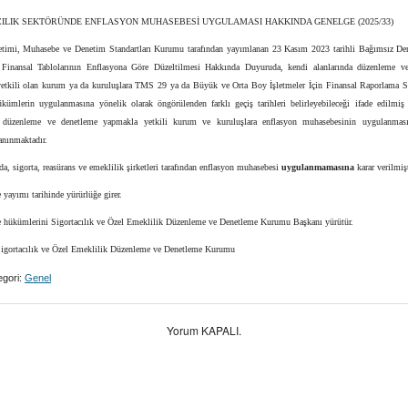
CILIK SEKTÖRÜNDE ENFLASYON MUHASEBESİ UYGULAMASI HAKKINDA GENELGE (2025/33)
imi, Muhasebe ve Denetim Standartları Kurumu tarafından yayımlanan 23 Kasım 2023 tarihli Bağımsız De
n Finansal Tablolarının Enflasyona Göre Düzeltilmesi Hakkında Duyuruda, kendi alanlarında düzenleme v
etkili olan kurum ya da kuruluşlara TMS 29 ya da Büyük ve Orta Boy İşletmeler İçin Finansal Raporlama S
ükümlerin uygulanmasına yönelik olarak öngörülenden farklı geçiş tarihleri belirleyebileceği ifade edilmiş
a düzenleme ve denetleme yapmakla yetkili kurum ve kuruluşlara enflasyon muhasebesinin uygulanmas
tanınmaktadır.
, sigorta, reasürans ve emeklilik şirketleri tarafından enflasyon muhasebesi
uygulanmamasına
karar verilmişt
yayımı tarihinde yürürlüğe girer.
 hükümlerini Sigortacılık ve Özel Emeklilik Düzenleme ve Denetleme Kurumu Başkanı yürütür.
igortacılık ve Özel Emeklilik Düzenleme ve Denetleme Kurumu
gori:
Genel
Yorum KAPALI.