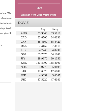
false
netime Tabi
Weather from OpenWeatherMap
e denetleme
DÖVİZ
tandardında
 olup kendi
Alış
Satış
ına yönelik
AUD
33.3640
33.5810
CAD
33.8500
34.0030
CHF
58.4660
58.8420
ir.
DKK
7.3159
7.3519
EUR
54.7740
54.8730
GBP
63.7870
64.1200
JPY
29.9370
30.1350
KWD
153.8700
155.8900
NOK
4.9775
5.0109
SAR
12.6570
12.6800
SEK
4.9831
5.0347
USD
47.5220
47.6080