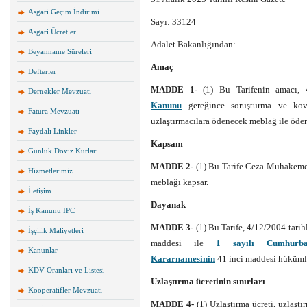
Asgari Geçim İndirimi
Sayı: 33124
Asgari Ücretler
Adalet Bakanlığından:
Beyanname Süreleri
Amaç
Defterler
MADDE 1-
(1) Bu Tarifenin amacı, 
Dernekler Mevzuatı
Kanunu
gereğince soruşturma ve kovu
Fatura Mevzuatı
uzlaştırmacılara ödenecek meblağ ile ödenm
Faydalı Linkler
Kapsam
Günlük Döviz Kurları
MADDE 2-
(1) Bu Tarife Ceza Muhakemes
Hizmetlerimiz
meblağı kapsar.
İletişim
Dayanak
İş Kanunu IPC
MADDE 3-
(1) Bu Tarife, 4/12/2004 tar
İşçilik Maliyetleri
maddesi ile
1 sayılı Cumhurbaş
Kanunlar
Kararnamesinin
41 inci maddesi hükümle
KDV Oranları ve Listesi
Uzlaştırma ücretinin sınırları
Kooperatifler Mevzuatı
MADDE 4-
(1) Uzlaştırma ücreti, uzlaşt