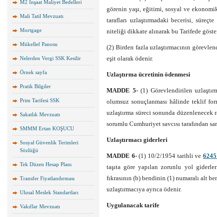
M2 İnşaat Maliyet Bedelleri
görenin yaşı, eğitimi, sosyal ve ekonomi
Mali Tatil Mevzuatı
tarafları uzlaştırmadaki becerisi, süreçt
Mortgage
niteliği dikkate alınarak bu Tarifede gösteri
Mükellef Panosu
(2) Birden fazla uzlaştırmacının görevlendi
eşit olarak ödenir.
Nelerden Vergi SSK Kesilir
Örnek sayfa
Uzlaştırma ücretinin ödenmesi
Pratik Bilgiler
MADDE 5-
(1) Görevlendirilen uzlaştır
Prim Tarifesi SSK
olumsuz sonuçlanması hâlinde teklif form
uzlaştırma süreci sonunda düzenlenecek r
Sakatlık Mevzuatı
sorumlu Cumhuriyet savcısı tarafından sarf 
SMMM Ertan KOŞUCU
Uzlaştırmacı giderleri
Sosyal Güvenlik Terimleri
Sözlüğü
MADDE 6-
(1) 10/2/1954 tarihli ve
6245
Tek Düzen Hesap Planı
taşıta göre yapılan zorunlu yol giderle
fıkrasının (b) bendinin (1) numaralı alt b
Transfer Fiyatlandırması
uzlaştırmacıya ayrıca ödenir.
Ulusal Meslek Standartları
Uygulanacak tarife
Vakıflar Mevzuatı