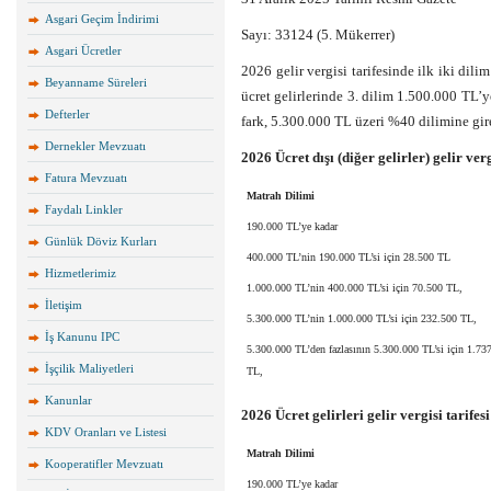
Asgari Geçim İndirimi
Sayı: 33124 (5. Mükerrer)
Asgari Ücretler
2026 gelir vergisi tarifesinde ilk iki dil
Beyanname Süreleri
ücret gelirlerinde 3. dilim 1.500.000 TL’y
Defterler
fark, 5.300.000 TL üzeri %40 dilimine girer
Dernekler Mevzuatı
2026 Ücret dışı (diğer gelirler) gelir verg
Fatura Mevzuatı
Matrah Dilimi
Faydalı Linkler
190.000 TL’ye kadar
Günlük Döviz Kurları
400.000 TL’nin 190.000 TL’si için 28.500 TL
Hizmetlerimiz
1.000.000 TL’nin 400.000 TL’si için 70.500 TL,
İletişim
5.300.000 TL’nin 1.000.000 TL’si için 232.500 TL,
İş Kanunu IPC
5.300.000 TL’den fazlasının 5.300.000 TL’si için 1.73
İşçilik Maliyetleri
TL,
Kanunlar
2026 Ücret gelirleri gelir vergisi tarifesi
KDV Oranları ve Listesi
Matrah Dilimi
Kooperatifler Mevzuatı
190.000 TL’ye kadar