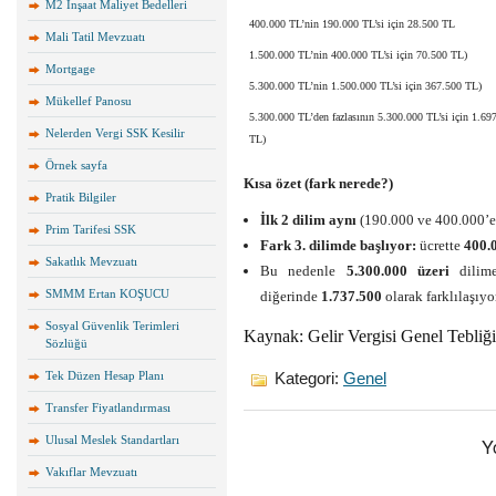
M2 İnşaat Maliyet Bedelleri
400.000 TL’nin 190.000 TL’si için 28.500 TL
Mali Tatil Mevzuatı
1.500.000 TL’nin 400.000 TL’si için 70.500 TL)
Mortgage
5.300.000 TL’nin 1.500.000 TL’si için 367.500 TL)
Mükellef Panosu
5.300.000 TL’den fazlasının 5.300.000 TL’si için 1.69
Nelerden Vergi SSK Kesilir
TL)
Örnek sayfa
Kısa özet (fark nerede?)
Pratik Bilgiler
İlk 2 dilim aynı
(190.000 ve 400.000’e 
Prim Tarifesi SSK
Fark 3. dilimde başlıyor:
ücrette
400.
Sakatlık Mevzuatı
Bu nedenle
5.300.000 üzeri
dilime
SMMM Ertan KOŞUCU
diğerinde
1.737.500
olarak farklılaşıyo
Sosyal Güvenlik Terimleri
Kaynak: Gelir Vergisi Genel Tebliği
Sözlüğü
Tek Düzen Hesap Planı
Kategori:
Genel
Transfer Fiyatlandırması
Ulusal Meslek Standartları
Y
Vakıflar Mevzuatı