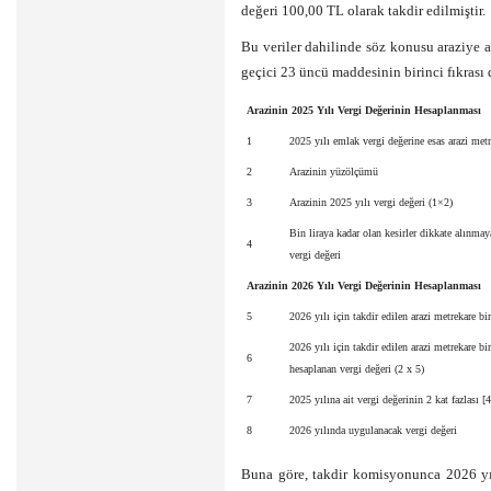
değeri 100,00 TL olarak takdir edilmiştir.
Bu veriler dahilinde söz konusu araziye 
geçici 23 üncü maddesinin birinci fıkrası 
Arazinin 2025 Yılı Vergi Değerinin Hesaplanması
1
2025 yılı emlak vergi değerine esas arazi metr
2
Arazinin yüzölçümü
3
Arazinin 2025 yılı vergi değeri (1×2)
Bin liraya kadar olan kesirler dikkate alınmay
4
vergi değeri
Arazinin 2026 Yılı Vergi Değerinin Hesaplanması
5
2026 yılı için takdir edilen arazi metrekare bi
2026 yılı için takdir edilen arazi metrekare bi
6
hesaplanan vergi değeri (2 x 5)
7
2025 yılına ait vergi değerinin 2 kat fazlası [4
8
2026 yılında uygulanacak vergi değeri
Buna göre, takdir komisyonunca 2026 yılı