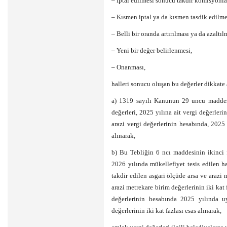
– İptal edilmesi sonucu takdir komisyonlar
– Kısmen iptal ya da kısmen tasdik edilme
– Belli bir oranda artırılması ya da azaltıl
– Yeni bir değer belirlenmesi,
– Onanması,
halleri sonucu oluşan bu değerler dikkate 
a) 1319 sayılı Kanunun 29 uncu maddesi
değerleri, 2025 yılına ait vergi değerlerin
arazi vergi değerlerinin hesabında, 2025 
alınarak,
b) Bu Tebliğin 6 ncı maddesinin ikinci f
2026 yılında mükellefiyet tesis edilen 
takdir edilen asgari ölçüde arsa ve arazi
arazi metrekare birim değerlerinin iki kat 
değerlerinin hesabında 2025 yılında u
değerlerinin iki kat fazlası esas alınarak,