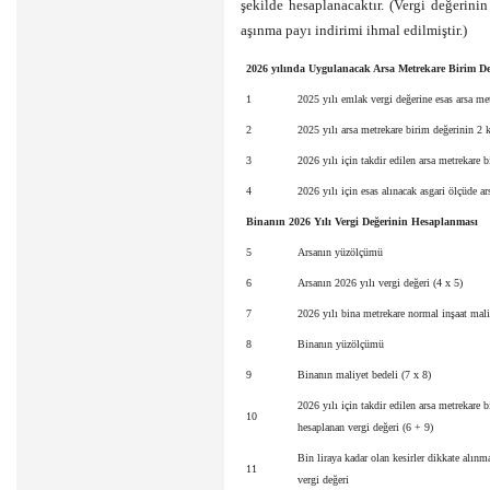
şekilde hesaplanacaktır. (Vergi değerinin
aşınma payı indirimi ihmal edilmiştir.)
2026 yılında Uygulanacak Arsa Metrekare Birim D
1
2025 yılı emlak vergi değerine esas arsa me
2
2025 yılı arsa metrekare birim değerinin 2 ka
3
2026 yılı için takdir edilen arsa metrekare b
4
2026 yılı için esas alınacak asgari ölçüde a
Binanın 2026 Yılı Vergi Değerinin Hesaplanması
5
Arsanın yüzölçümü
6
Arsanın 2026 yılı vergi değeri (4 x 5)
7
2026 yılı bina metrekare normal inşaat mali
8
Binanın yüzölçümü
9
Binanın maliyet bedeli (7 x 8)
2026 yılı için takdir edilen arsa metrekare 
10
hesaplanan vergi değeri (6 + 9)
Bin liraya kadar olan kesirler dikkate alın
11
vergi değeri