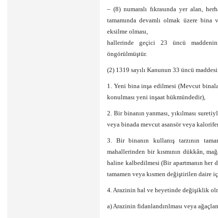
– (8) numaralı fıkrasında yer alan, he
tamamında devamlı olmak üzere bina ve
eksilme olması,
hallerinde geçici 23 üncü maddenin 
öngörülmüştür.
(2) 1319 sayılı Kanunun 33 üncü maddesi
1. Yeni bina inşa edilmesi (Mevcut binalar
konulması yeni inşaat hükmündedir),
2. Bir binanın yanması, yıkılması sureti
veya binada mevcut asansör veya kalorifer
3. Bir binanın kullanış tarzının tam
mahallerinden bir kısmının dükkân, mağa
haline kalbedilmesi (Bir apartmanın her dai
tamamen veya kısmen değiştirilen daire içi
4. Arazinin hal ve heyetinde değişiklik ol
a) Arazinin fidanlandırılması veya ağaçlan