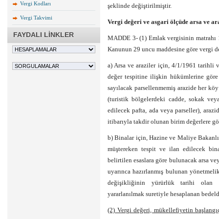
Vergi Kodları
şeklinde değiştirilmiştir.
Vergi Takvimi
Vergi değeri ve asgari ölçüde arsa ve a
FAYDALI LİNKLER
MADDE 3- (1) Emlak vergisinin matrahı 1
Kanunun 29 uncu maddesine göre vergi de
a) Arsa ve araziler için, 4/1/1961 tarihli
değer tespitine ilişkin hükümlerine göre
sayılacak parsellenmemiş arazide her köy
(turistik bölgelerdeki cadde, sokak veya
edilecek pafta, ada veya parseller), arazid
itibarıyla takdir olunan birim değerlere gö
b) Binalar için, Hazine ve Maliye Bakanlı
müştereken tespit ve ilan edilecek bin
belirtilen esaslara göre bulunacak arsa v
uyarınca hazırlanmış bulunan yönetmeli
değişikliğinin yürürlük tarihi olan
yararlanılmak suretiyle hesaplanan bedeld
(2) Vergi değeri, mükellefiyetin başlangıç