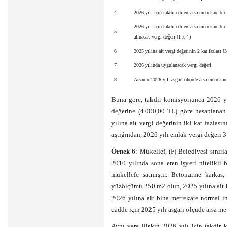
4
2026 yılı için takdir edilen arsa metrekare bir
2026 yılı için takdir edilen arsa metrekare bir
5
alınacak vergi değeri (1 x 4)
6
2025 yılına ait vergi değerinin 2 kat fazlası [3
7
2026 yılında uygulanacak vergi değeri
8
Arsanın 2026 yılı asgari ölçüde arsa metrekare
Buna göre, takdir komisyonunca 2026 yıl
değerine (4.000,00 TL) göre hesaplanan
yılına ait vergi değerinin iki kat fazlas
aştığından, 2026 yılı emlak vergi değeri 3
Örnek 6
: Mükellef, (F) Belediyesi sınırl
2010 yılında sona eren işyeri nitelikli 
mükellefe satmıştır. Betonarme karkas,
yüzölçümü 250 m2 olup, 2025 yılına ait b
2026 yılına ait bina metrekare normal i
cadde için 2025 yılı asgari ölçüde arsa me
Aynı yere ilişkin 2026 yılı için takdir