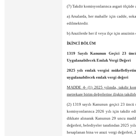
(7) Takdir komisyonlarınca asgari ölçüde a
a) Arsalarda, her mahalle için cadde, sok
edilmektedir.
b) Arazilerde her il veya ilçe için arazinin 
İKİNCİ BÖLÜM
1319 Sayılı Kanunun Geçici 23 üncü
Uygulanabilecek Emlak Vergi Değeri
2025 yılı emlak vergisi mükellefiyet
uygulanabilecek emlak vergi değeri
MADDE 4- (1) 2025 yılında, takdir komi
metrekare birim değerlerine ilişkin takdirle
(2) 1319 sayılı Kanunun geçici 23 üncü m
komisyonlarınca 2026 yılı için takdir edi
dikkate alınarak Kanunun 29 uncu maddes
değerleri, belediyeler tarafından 2025 yılın
hesaplanan bina ve arazi vergi değerleri, 2