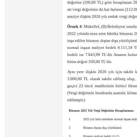
değerine (100,00 TL) göre hesaplanan 20
ait vergi değerinin iki kat fazlasını [11
araziye ilişkin 2026 yılı emlak vergi değe
Örnek 4
: Mükellef, (D) Belediyesi sınırla
2022 yılında sona eren fabrika binasını 202
inşa edilen binanın dıştan dışa yüzölçümü
normal inşaat maliyet bedeli 6.111,18 T
bedeli ise 7.843,09 TL’dir. Arsanın bulu
birim değeri 350,00 TL’dir.
Aynı yere ilişkin 2026 yılı için takdir
3.000,00 TL olarak takdir edilmiş olup,
geçici 23 üncü maddesinin birinci fıkras
(Vergi değerinin hesabında asansör, klima 
edilmiştir.)
Binanın 2025 Yılı Vergi Değerinin Hesaplanması
1
2025 yılı bina metrekare normal inşaat mali
2
Binanın dıştan dışa yüzölçümü
3
Binanın maliyet bedeli (1×2)