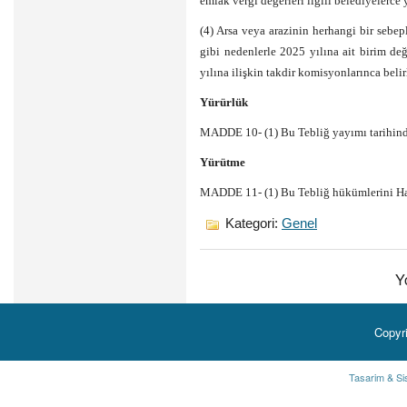
emlak vergi değerleri ilgili belediyelerce
(4) Arsa veya arazinin herhangi bir sebe
gibi nedenlerle 2025 yılına ait birim de
yılına ilişkin takdir komisyonlarınca belir
Yürürlük
MADDE 10- (1) Bu Tebliğ yayımı tarihinde
Yürütme
MADDE 11- (1) Bu Tebliğ hükümlerini Ha
Kategori:
Genel
Y
Copyr
Tasarim & Si