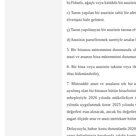
b) Fidanlı, ağaçlı veya kütüklü bir arazini
c) Tarım yapılan bir arazinin tabii bir af
elverişsiz hale gelmesi.
ç) Tarım yapılmayan bir arazinin tarıma elv
d) Arazinin parsellenmek suretiyle arsalar 
5. Bir binanın mütemmimi durumunda ol
arazi ve arsanın bina mütemmimi durumun
6. Bir bina veya arazinin taksim veya if
ifraz hükmündedir),
7. Müteaddit arazi ve arsaların tek bir 
ayrılmış olan bir binanın bütün hisselerinin
sebepleriyle 2026 yılında mükellefiyet 
yılında uygulanmak üzere 2025 yılında ta
değerleri esas alınacak, ancak bu değerler
asgari ölçüde arsa ve arazi metrekare birim
Dolayısıyla, bahse konu durumlarda 2026 y
vergi değerlerinin hesabında, takdir komis