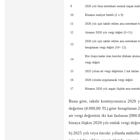
9
2026 yılı bina metrekare normal inşaat mali
10
Binanın maliyet bedeli (2 x 9)
11
2026 yılı için takdir edilen arsa metrekare b
12
Arsanın 2026 yılı vergi değeri (5×11)
2026 yılı için takdir edilen arsa metrekare 
13
hesaplanan vergi değeri (10+ 12)
Bin liraya kadar olan kesirler dikkate alınm
14
vergi değeri
15
2025 yılına ait vergi değerinin 2 kat fazlası 
16
2026 yılında uygulanacak vergi değeri
17
Binanın 2026 yılı asgari ölçüde arsa metreka
Buna göre, takdir komisyonunca 2026 yıl
değerine (4.000,00 TL) göre hesaplanan 2
ait vergi değerinin iki kat fazlasını [98
binaya ilişkin 2026 yılı emlak vergi değer
b) 2025 yılı veya önceki yıllarda mükellef