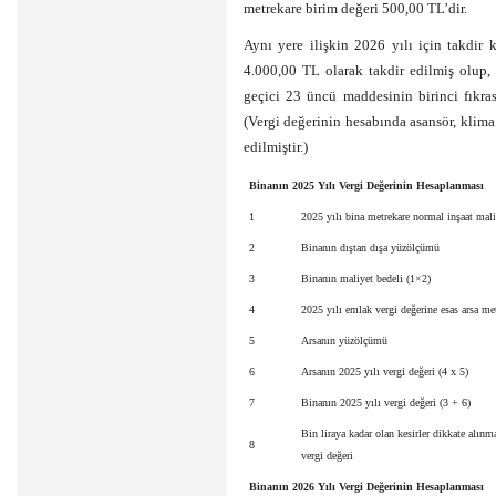
metrekare birim değeri 500,00 TL’dir.
Aynı yere ilişkin 2026 yılı için takdir
4.000,00 TL olarak takdir edilmiş olup,
geçici 23 üncü maddesinin birinci fıkras
(Vergi değerinin hesabında asansör, klima 
edilmiştir.)
Binanın 2025 Yılı Vergi Değerinin Hesaplanması
1
2025 yılı bina metrekare normal inşaat mali
2
Binanın dıştan dışa yüzölçümü
3
Binanın maliyet bedeli (1×2)
4
2025 yılı emlak vergi değerine esas arsa me
5
Arsanın yüzölçümü
6
Arsanın 2025 yılı vergi değeri (4 x 5)
7
Binanın 2025 yılı vergi değeri (3 + 6)
Bin liraya kadar olan kesirler dikkate alın
8
vergi değeri
Binanın 2026 Yılı Vergi Değerinin Hesaplanması