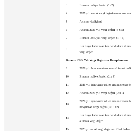
3
Binanın maliyet bedeli (1×2)
4
2025 yılı emlak vergi değerine esas arsa me
5
Arsanın yüzölçümü
6
Arsanın 2025 yılı vergi değeri (4 x 5)
7
Binanın 2025 yılı vergi değeri (3 + 6)
Bin liraya kadar olan kesirler dikkate alın
8
vergi değeri
Binanın 2026 Yılı Vergi Değerinin Hesaplanması
9
2026 yılı bina metrekare normal inşaat mali
10
Binanın maliyet bedeli (2 x 9)
11
2026 yılı için takdir edilen arsa metrekare b
12
Arsanın 2026 yılı vergi değeri (5×11)
2026 yılı için takdir edilen arsa metrekare 
13
hesaplanan vergi değeri (10 + 12)
Bin liraya kadar olan kesirler dikkate alınm
14
alınacak vergi değeri
15
2025 yılına ait vergi değerinin 2 kat fazlası 