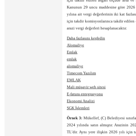
için takdir edilen asgari ölçüde arsa ve
Kanunun 29 uncu maddesine göre 2026 yı
yılına ait vergi değerlerinin iki kat fazl
için takdir komisyonlarınca takdir edilen d
arazi vergi değerleri hesaplanacaktır.
Daha fazlasını keşfedin
Alomaliye
Emlak
emlak
alomaliye
Timecom Yazılım
EMLAK
Mali müşavir web sitesi
E-fatura entegrasyonu
Ekonomi Analizi
SGK İşlemleri
Örnek 3:
Mükellef, (C) Belediyesi sınırl
2024 yılında satın almıştır. Arazinin 20
TL’dir. Aynı yere ilişkin 2026 yılı için