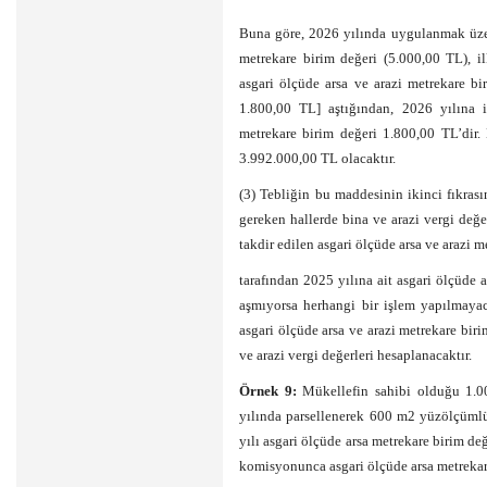
Buna göre, 2026 yılında uygulanmak üzere
metrekare birim değeri (5.000,00 TL), i
asgari ölçüde arsa ve arazi metrekare bi
1.800,00 TL] aştığından, 2026 yılına i
metrekare birim değeri 1.800,00 TL’dir.
3.992.000,00 TL olacaktır.
(3) Tebliğin bu maddesinin ikinci fıkrası
gereken hallerde bina ve arazi vergi değe
takdir edilen asgari ölçüde arsa ve arazi m
tarafından 2025 yılına ait asgari ölçüde a
aşmıyorsa herhangi bir işlem yapılmayac
asgari ölçüde arsa ve arazi metrekare birim
ve arazi vergi değerleri hesaplanacaktır.
Örnek 9:
Mükellefin sahibi olduğu 1.00
yılında parsellenerek 600 m2 yüzölçüml
yılı asgari ölçüde arsa metrekare birim değ
komisyonunca asgari ölçüde arsa metrekare