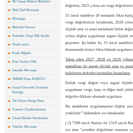
M2 İnşaat Maliyet Bedelleri
değerleri, 2025 yılına ait vergi değerlerin
Mali Tatil Mevzuatı
33 üncü maddeye (8 numaralı fıkra hariç)
Mortgage
vergi değerlerinin hesabında, 2026 yılı
Mükellef Panosu
ölçüde arsa ve arazi metrekare birim değerl
yılına ilişkin uygulanan asgari ölçüde ar
Nelerden Vergi SSK Kesilir
geçemez. Şu kadar ki, 33 üncü maddenin
Örnek sayfa
durumunda birinci fıkra hükmü uygulanır.
Pratik Bilgiler
Takip eden 2027, 2028 ve 2029 yılları
Prim Tarifesi SSK
matrahları ile asgari ölçüde arsa ve araz
Sakatlık Mevzuatı
belirlenen değerler üzerinden hesaplanır.
SMMM Ertan KOŞUCU
Emlak vergi değeri veya asgari ölçüde 
Sosyal Güvenlik Terimleri
uygulanan vergi, harç ve diğer mali yük
Sözlüğü
değerler dikkate alınarak uygulanır.
Tek Düzen Hesap Planı
Bu maddenin uygulamasına ilişkin usul
Transfer Fiyatlandırması
yetkilidir.” hükümleri yer almaktadır.
Ulusal Meslek Standartları
( 2) 7566 sayılı Kanun ile 1319 sayılı K
Vakıflar Mevzuatı
yer alan “yeniden değerleme oranının ya