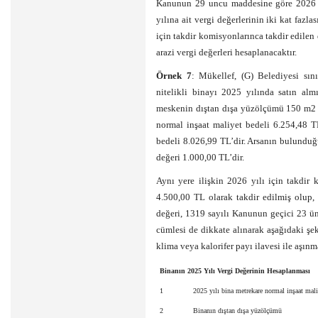
Kanunun 29 uncu maddesine göre 2026 yı
yılına ait vergi değerlerinin iki kat fazl
için takdir komisyonlarınca takdir edilen d
arazi vergi değerleri hesaplanacaktır.
Örnek 7
: Mükellef, (G) Belediyesi sın
nitelikli binayı 2025 yılında satın almı
meskenin dıştan dışa yüzölçümü 150 m2 ol
normal inşaat maliyet bedeli 6.254,48 T
bedeli 8.026,99 TL’dir. Arsanın bulunduğ
değeri 1.000,00 TL’dir.
Aynı yere ilişkin 2026 yılı için takdir
4.500,00 TL olarak takdir edilmiş olup,
değeri, 1319 sayılı Kanunun geçici 23 ün
cümlesi de dikkate alınarak aşağıdaki şek
klima veya kalorifer payı ilavesi ile aşınm
Binanın 2025 Yılı Vergi Değerinin Hesaplanması
1
2025 yılı bina metrekare normal inşaat mali
2
Binanın dıştan dışa yüzölçümü