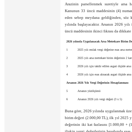
Arazinin parsellenmek suretiyle arsa h
Kanunun 33 üncü maddesinin (4) numaral
eden sebep meydana geldiğinden, söz ko
yılında başlayacaktır. Arsanın 2026 yılı
üncü maddesinin ikinci fıkrası da dikkate 
2026 yılında Uygulanacak Arsa Metrekare Birim D
1
2025 yılı emlak vergi değerine esas arsa metre
2
2025 yılı arsa metrekare birim değerinin 2 kat 
3
2026 yılı için takdir edilen asgari ölçüde arsa
4
2026 yılı için esas alınacak asgari ölçüde arsa
Arsanın 2026 Yılı Vergi Değerinin Hesaplanması
5
Arsanın yüzölçümü
6
Arsanın 2026 yılı vergi değeri (3 x 5)
Buna göre, 2026 yılında uygulanmak üzere
birim değeri (2.000,00 TL), ilk yıl 2025 y
değerinin iki kat fazlasını [1.000,00 + 
ilişkin vergi değerlerinin hesabında esas