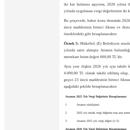
iki kat fazlasını aşıyorsa, 2026 yılına 
yılında uygulanan vergi değerlerinin iki ka
Bu çerçevede, bahse konu durumda 2026 y
üncü maddesinin birinci fıkrası ve ikin
örneklerdeki gibi hesaplanacaktır.
Örnek 5:
Mükellef, (E) Belediyesi sınırl
yılında satın almıştır. Arsanın bulund
metrekare birim değeri 600,00 TL’dir.
Aynı yere ilişkin 2026 yılı için takdir
4.000,00 TL olarak takdir edilmiş olup,
geçici 23 üncü maddesinin birinci fıkras
aşağıdaki şekilde hesaplanacaktır.
Arsanın 2025 Yılı Vergi Değerinin Hesaplanması
1
Arsanın yüzölçümü
2
2025 yılı emlak vergi değerine esas arsa metr
3
Arsanın 2025 yılı vergi değeri (1×2)
Arsanın 2026 Yılı Vergi Değerinin Hesaplanması