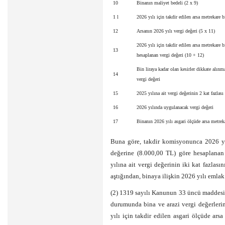
10
Binanın maliyet bedeli (2 x 9)
1 l
2026 yılı için takdir edilen arsa metrekare b
12
Arsanın 2026 yılı vergi değeri (5 x 11)
2026 yılı için takdir edilen arsa metrekare 
13
hesaplanan vergi değeri (10 + 12)
Bin liraya kadar olan kesirler dikkate alınm
14
vergi değeri
15
2025 yılına ait vergi değerinin 2 kat fazlası 
16
2026 yılında uygulanacak vergi değeri
17
Binanın 2026 yılı asgari ölçüde arsa metreka
Buna göre, takdir komisyonunca 2026 yıl
değerine (8.000,00 TL) göre hesaplanan
yılına ait vergi değerinin iki kat fazlas
aştığından, binaya ilişkin 2026 yılı emlak
(2) 1319 sayılı Kanunun 33 üncü maddesin
durumunda bina ve arazi vergi değerlerin
yılı için takdir edilen asgari ölçüde ars