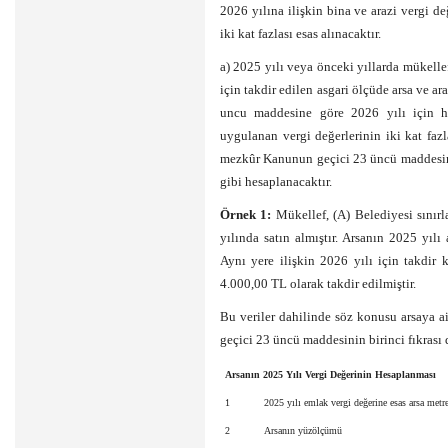
2026 yılına ilişkin bina ve arazi vergi d
iki kat fazlası esas alınacaktır.
a) 2025 yılı veya önceki yıllarda mükellef
için takdir edilen asgari ölçüde arsa ve a
uncu maddesine göre 2026 yılı için he
uygulanan vergi değerlerinin iki kat faz
mezkûr Kanunun geçici 23 üncü maddesinin
gibi hesaplanacaktır.
Örnek 1:
Mükellef, (A) Belediyesi sınırl
yılında satın almıştır. Arsanın 2025 yılı
Aynı yere ilişkin 2026 yılı için takdir
4.000,00 TL olarak takdir edilmiştir.
Bu veriler dahilinde söz konusu arsaya a
geçici 23 üncü maddesinin birinci fıkrası 
Arsanın 2025 Yılı Vergi Değerinin Hesaplanması
1
2025 yılı emlak vergi değerine esas arsa metr
2
Arsanın yüzölçümü