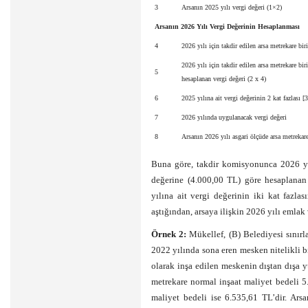
3
Arsanın 2025 yılı vergi değeri (1×2)
Arsanın 2026 Yılı Vergi Değerinin Hesaplanması
4
2026 yılı için takdir edilen arsa metrekare bir
2026 yılı için takdir edilen arsa metrekare bi
5
hesaplanan vergi değeri (2 x 4)
6
2025 yılına ait vergi değerinin 2 kat fazlası [3
7
2026 yılında uygulanacak vergi değeri
8
Arsanın 2026 yılı asgari ölçüde arsa metrekare
Buna göre, takdir komisyonunca 2026 yıl
değerine (4.000,00 TL) göre hesaplanan
yılına ait vergi değerinin iki kat fazl
aştığından, arsaya ilişkin 2026 yılı emlak
Örnek 2:
Mükellef, (B) Belediyesi sınırla
2022 yılında sona eren mesken nitelikli bi
olarak inşa edilen meskenin dıştan dışa 
metrekare normal inşaat maliyet bedeli 5
maliyet bedeli ise 6.535,61 TL’dir. Ars