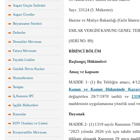
Asgari Geçim İndirimi
Sayı: 33124 (5. Mükerrer)
Asgari Ücretler
Hazine ve Maliye Bakanlığı (Gelir İdaresi
Beyanname Süreleri
EMLAK VERGİSİ KANUNU GENEL TEB
Defterler
(SERİ NO: 89)
Dernekler Mevzuatı
Fatura Mevzuatı
BİRİNCİ BÖLÜM
Faydalı Linkler
Başlangıç Hükümleri
Günlük Döviz Kurları
Amaç ve kapsam
Hizmetlerimiz
MADDE 1- (1) Bu Tebliğin amacı, 4/12
İletişim
Kanun ve Kanun Hükmünde Kararna
İş Kanunu IPC
değiştirilen 29/7/1970 tarihli ve
1319
maddesinin uygulamasına yönelik usul ve 
İşçilik Maliyetleri
Dayanak
Kanunlar
KDV Oranları ve Listesi
MADDE 2- (1) 1319 sayılı Kanunun 7566 s
“2025 yılında 2026 yılı için takdir edil
Kooperatifler Mevzuatı
dikkate alınarak Kanunun 29 uncu maddes