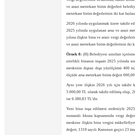
ve arazi metrekare birim değerleri belediy
metrekare birim değerlerinin iki kat fazlası 
2026 yılında uygulanmak üzere takdir edil
2025 yılında uygulanan arsa ve arazi metr
yılına ilişkin bina ve arazi vergi değerle
ve arazi metrekare birim değerlerinin iki ka
Örnek 8:
(H) Belediyesi sınırları içeris
nitelikli binanın inşaatı 2025 yılında so
meskenin dıştan dışa yüzölçümü 400 m2
ölçüde arsa metrekare birim değeri 600,00 
Aynı yere ilişkin 2026 yılı için takdir
5.000,00 TL olarak takdir edilmiş olup, 2
ise 6.380,83 TL’dir.
Yeni bina inşa edilmesi nedeniyle 202
numaralı fıkrası kapsamında vergi değe
meskene ilişkin bina vergisi mükellefiye
değeri, 1319 sayılı Kanunun geçici 23 ünc