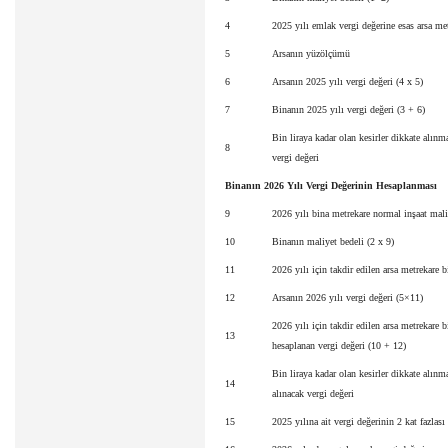
4
2025 yılı emlak vergi değerine esas arsa me
5
Arsanın yüzölçümü
6
Arsanın 2025 yılı vergi değeri (4 x 5)
7
Binanın 2025 yılı vergi değeri (3 + 6)
Bin liraya kadar olan kesirler dikkate alın
8
vergi değeri
Binanın 2026 Yılı Vergi Değerinin Hesaplanması
9
2026 yılı bina metrekare normal inşaat mali
10
Binanın maliyet bedeli (2 x 9)
11
2026 yılı için takdir edilen arsa metrekare b
12
Arsanın 2026 yılı vergi değeri (5×11)
2026 yılı için takdir edilen arsa metrekare 
13
hesaplanan vergi değeri (10 + 12)
Bin liraya kadar olan kesirler dikkate alınm
14
alınacak vergi değeri
15
2025 yılına ait vergi değerinin 2 kat fazlası 