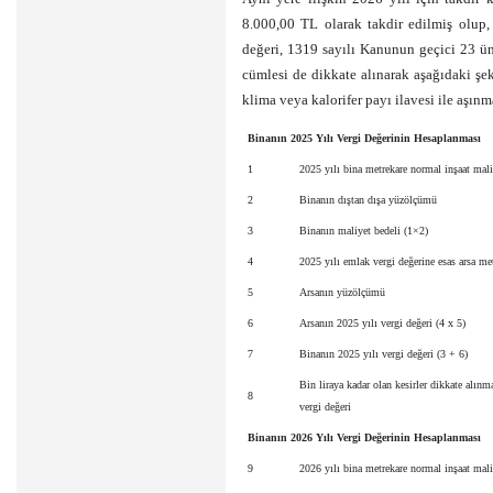
8.000,00 TL olarak takdir edilmiş olup, 
değeri, 1319 sayılı Kanunun geçici 23 ün
cümlesi de dikkate alınarak aşağıdaki şek
klima veya kalorifer payı ilavesi ile aşınm
Binanın 2025 Yılı Vergi Değerinin Hesaplanması
1
2025 yılı bina metrekare normal inşaat mali
2
Binanın dıştan dışa yüzölçümü
3
Binanın maliyet bedeli (1×2)
4
2025 yılı emlak vergi değerine esas arsa me
5
Arsanın yüzölçümü
6
Arsanın 2025 yılı vergi değeri (4 x 5)
7
Binanın 2025 yılı vergi değeri (3 + 6)
Bin liraya kadar olan kesirler dikkate alın
8
vergi değeri
Binanın 2026 Yılı Vergi Değerinin Hesaplanması
9
2026 yılı bina metrekare normal inşaat mali