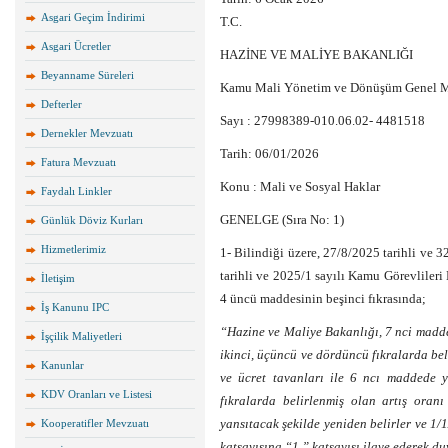
Asgari Geçim İndirimi
T.C.
Asgari Ücretler
HAZİNE VE MALİYE BAKANLIĞI
Beyanname Süreleri
Kamu Mali Yönetim ve Dönüşüm Genel 
Defterler
Sayı : 27998389-010.06.02- 4481518
Dernekler Mevzuatı
Tarih: 06/01/2026
Fatura Mevzuatı
Konu : Mali ve Sosyal Haklar
Faydalı Linkler
GENELGE (Sıra No: 1)
Günlük Döviz Kurları
Hizmetlerimiz
1- Bilindiği üzere, 27/8/2025 tarihli ve
tarihli ve 2025/1 sayılı Kamu Görevliler
İletişim
4 üncü maddesinin beşinci fıkrasında;
İş Kanunu IPC
“Hazine ve Maliye Bakanlığı, 7 nci madd
İşçilik Maliyetleri
ikinci, üçüncü ve dördüncü fıkralarda beli
Kanunlar
ve ücret tavanları ile 6 ncı maddede y
KDV Oranları ve Listesi
fıkralarda belirlenmiş olan artış oran
yansıtacak şekilde yeniden belirler ve 1
Kooperatifler Mevzuatı
katsayısına “1 ” katsayısı ilave ederek du