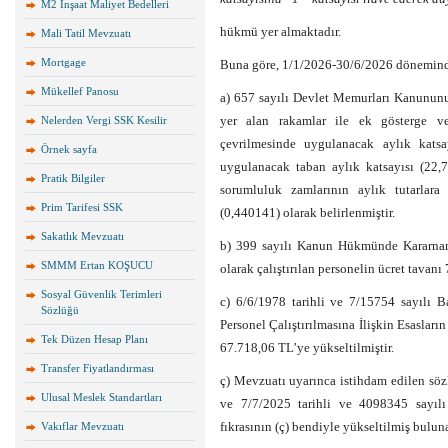
M2 İnşaat Maliyet Bedelleri
hükmü yer almaktadır.
Mali Tatil Mevzuatı
Mortgage
Buna göre, 1/1/2026-30/6/2026 döneminde
Mükellef Panosu
a) 657 sayılı Devlet Memurları Kanunun
yer alan rakamlar ile ek gösterge ve
Nelerden Vergi SSK Kesilir
çevrilmesinde uygulanacak aylık katsa
Örnek sayfa
uygulanacak taban aylık katsayısı (22,7
Pratik Bilgiler
sorumluluk zamlarının aylık tutarlar
Prim Tarifesi SSK
(0,440141) olarak belirlenmiştir.
Sakatlık Mevzuatı
b) 399 sayılı Kanun Hükmünde Kararnam
SMMM Ertan KOŞUCU
olarak çalıştırılan personelin ücret tavanı
Sosyal Güvenlik Terimleri
c) 6/6/1978 tarihli ve 7/15754 sayılı 
Sözlüğü
Personel Çalıştırılmasına İlişkin Esasları
Tek Düzen Hesap Planı
67.718,06 TL’ye yükseltilmiştir.
Transfer Fiyatlandırması
ç) Mevzuatı uyarınca istihdam edilen söz
Ulusal Meslek Standartları
ve 7/7/2025 tarihli ve 4098345 sayılı
fıkrasının (ç) bendiyle yükseltilmiş buluna
Vakıflar Mevzuatı