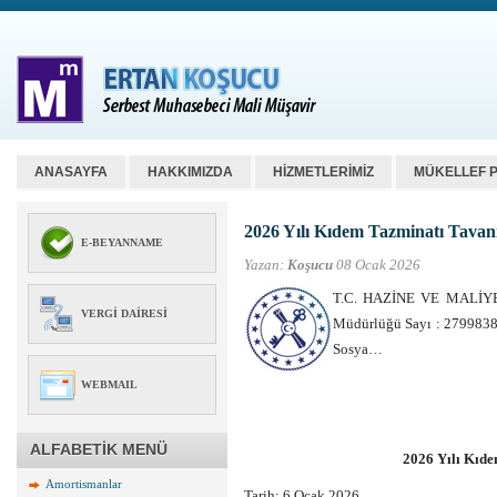
ANASAYFA
HAKKIMIZDA
HİZMETLERİMİZ
MÜKELLEF 
2026 Yılı Kıdem Tazminatı Tavan
E-BEYANNAME
Yazan:
Koşucu
08 Ocak 2026
T.C. HAZİNE VE MALİYE
VERGI DAIRESI
Müdürlüğü Sayı : 2799838
Sosya…
WEBMAIL
ALFABETİK MENÜ
2026 Yılı Kıde
Amortismanlar
Tarih:
6 Ocak 2026