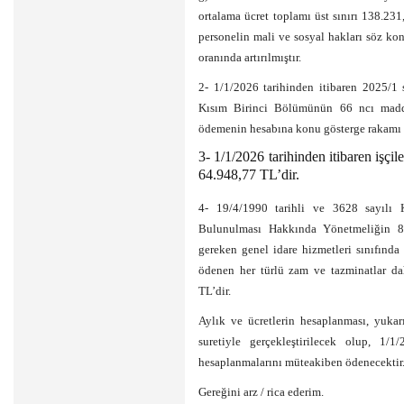
ortalama ücret toplamı üst sınırı 138.2
personelin mali ve sosyal hakları söz ko
oranında artırılmıştır.
2- 1/1/2026 tarihinden itibaren 2025/1
Kısım Birinci Bölümünün 66 ncı madde
ödemenin hesabına konu gösterge rakamı 
3- 1/1/2026 tarihinden itibaren işçil
64.948,77 TL’dir.
4- 19/4/1990 tarihli ve 3628 sayılı
Bulunulması Hakkında Yönetmeliğin 8 
gereken genel idare hizmetleri sınıfınd
ödenen her türlü zam ve tazminatlar dahi
TL’dir.
Aylık ve ücretlerin hesaplanması, yuka
suretiyle gerçekleştirilecek olup, 1/1/
hesaplanmalarını müteakiben ödenecektir
Gereğini arz / rica ederim.