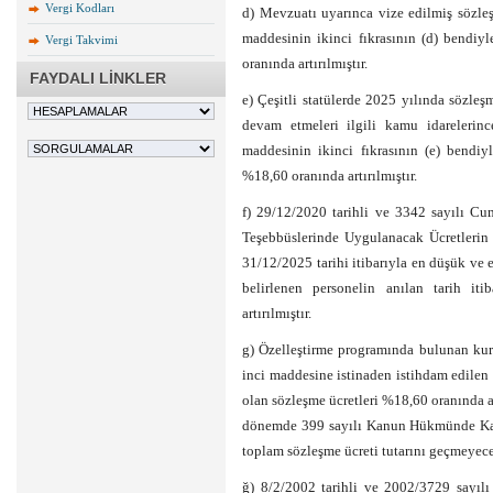
Vergi Kodları
d) Mevzuatı uyarınca vize edilmiş sözleş
maddesinin ikinci fıkrasının (d) bendiy
Vergi Takvimi
oranında artırılmıştır.
FAYDALI LİNKLER
e) Çeşitli statülerde 2025 yılında sözleş
devam etmeleri ilgili kamu idarelerin
maddesinin ikinci fıkrasının (e) bendiy
%18,60 oranında artırılmıştır.
f) 29/12/2020 tarihli ve 3342 sayılı C
Teşebbüslerinde Uygulanacak Ücretlerin T
31/12/2025 tarihi itibarıyla en düşük ve e
belirlenen personelin anılan tarih iti
artırılmıştır.
g) Özelleştirme programında bulunan ku
inci maddesine istinaden istihdam edilen 
olan sözleşme ücretleri %18,60 oranında art
dönemde 399 sayılı Kanun Hükmünde Karar
toplam sözleşme ücreti tutarını geçmeyece
ğ) 8/2/2002 tarihli ve 2002/3729 sayıl