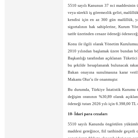
5510 sayılı Kanunun 37 nci maddesinin üç
veya sürekli iş göremezlik geliri, malûllü
kendisi için en az 360 gün malûllük, ya
sigortalının hak sahiplerine, Kurum Yö
tarife üzerinden cenaze ödeneği ödeneceği
Konu ile ilgili olarak Yönetim Kurulumuz
2010 yılından başlamak üzere bundan böyl
Başkanlığı tarafından açıklanan Tüketici
bu şekilde hesaplanarak bulunacak raka
Bakan onayına sunulmasına karar veril
Makamı Olur’u ile onanmıştır.
Bu durumda, Türkiye İstatistik Kurumu t
değişim oranının %30,89 olarak açıkla
ödeneği tutarı 2026 yılı için 6.398,00 TL o
10- İdari para cezaları
5510 sayılı Kanunda öngörülen yükümlül
maddesi gereğince, fiil tarihinde geçerli 