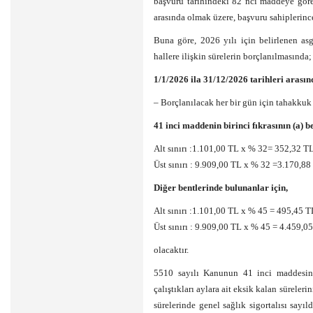
başvuru tarihindeki 82 nci maddeye göre 
arasında olmak üzere, başvuru sahiplerinc
Buna göre, 2026 yılı için belirlenen asg
hallere ilişkin sürelerin borçlanılmasında;
1/1/2026 ila 31/12/2026 tarihleri arasın
– Borçlanılacak her bir gün için tahakkuk e
41 inci maddenin birinci fıkrasının (a) b
Alt sınırı :1.101,00 TL x % 32= 352,32 T
Üst sınırı : 9.909,00 TL x % 32 =3.170,88
Diğer bentlerinde bulunanlar için,
Alt sınırı :1.101,00 TL x % 45 = 495,45 T
Üst sınırı : 9.909,00 TL x % 45 = 4.459,0
olacaktır.
5510 sayılı Kanunun 41 inci maddesinin
çalıştıkları aylara ait eksik kalan süreler
sürelerinde genel sağlık sigortalısı sayıl