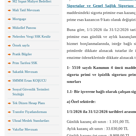
M2 İnşaat Maliyet Bedelleri
Sigortalar ve Genel Sağlık Sigortas
Mali Tatil Mevzuatı
maddesindeki sigorta primine esas kazanç 
Mortgage
prime esas kazancın 9 katı olarak değiştiril
Mükellef Panosu
Buna göre, 1/1/2026 ila 31/12/2026 tarih
primine esas günlük ve aylık kazançların
Nelerden Vergi SSK Kesilir
hizmet borçlanmalarında, isteğe bağlı si
Örnek sayfa
primlerde dikkate alınacak tutarlar ile 
Pratik Bilgiler
emzirme ödeneklerinde dikkate alınacak tut
Prim Tarifesi SSK
1- 5510 sayılı Kanunun 4 üncü maddesin
Sakatlık Mevzuatı
sigorta primi ve işsizlik sigortası pr
SMMM Ertan KOŞUCU
sınırları
Sosyal Güvenlik Terimleri
1.1- Bir işverene bağlı olarak çalışan sig
Sözlüğü
a) Özel sektörde:
Tek Düzen Hesap Planı
1/1/2026 ila 31/12/2026 tarihleri arasın
Transfer Fiyatlandırması
Ulusal Meslek Standartları
Günlük kazanç alt sınırı : 1.101,00 TL
Aylık kazanç alt sınırı : 33.030,00 TL
Vakıflar Mevzuatı
Günlük kazanç üst sınırı : 9.909,00 TL