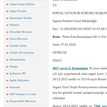
Asgari Geçim İndirimi
T.C.
Asgari Ücretler
SOSYAL GÜVENLİK KURUMU BAŞKAN
Beyanname Süreleri
Sigorta Primleri Genel Müdürlüğü
Defterler
Sayı : E-24010506-202.99207.01.01.04-
Dernekler Mevzuatı
Konu
: Prime Esas Kazançların Alt ve Üst S
Fatura Mevzuatı
Tarih: 07.01.2026
Faydalı Linkler
GENELGE
Günlük Döviz Kurları
Hizmetlerimiz
2026/2
İletişim
4857 sayılı İş Kanununun
39 uncu madde
İş Kanunu IPC
yılı için uygulanacak olan asgari ücret, 1
26/12/2025 tarihli ve 33119 sayılı Resmî
İşçilik Maliyetleri
Asgari Ücret Tespit Komisyonunca alınan 
Kanunlar
için bir günlük normal çalışma karşılığı as
KDV Oranları ve Listesi
edilmiştir.
Kooperatifler Mevzuatı
Ayrıca 19/12/2025 tarihli ve
7566 say