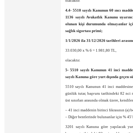
olacaktır.
4.4- 5510 sayılı Kanunun 60 ıncı maddes
1136 sayılı Avukatlık Kanunu uyarın
olunan kişi durumunda olmayanlar içi
sağlık sigortası primi;
1/1/2026 ila 31/12/2026 tarihleri arasınd
33.030,00 x % 6 = 1.981,80 TL,
olacaktır.
5- 5510 sayılı Kanunun 41 inci maddes
sayılı Kanuna göre yurt dışında geçen sü
5510 sayılı Kanunun 41 inci maddesine 
günlük tutar, başvuru tarihindeki 82 nci
üst sınırları arasında olmak üzere, kendil
– 41 inci maddenin birinci fıkrasının (a) 
– Diğer bentlerinde bulunanlar için % 45’i
3201 sayılı Kanuna göre yapılacak yurt