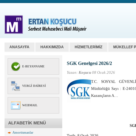
ANASAYFA
HAKKIMIZDA
HİZMETLERİMİZ
MÜKELLEF 
SGK Genelgesi 2026/2
E-BEYANNAME
Yazan:
Koşucu
08 Ocak 2026
T.C. SOSYAL GÜVENLİ
VERGI DAIRESI
Müdürlüğü Sayı : E-2401
Kazançların A…
WEBMAIL
ALFABETİK MENÜ
SGK
Amortismanlar
Tarih:
8 Ocak 2026