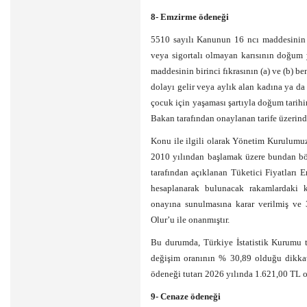
8- Emzirme ödeneği
5510 sayılı Kanunun 16 ncı maddesinin ü
veya sigortalı olmayan karısının doğum
maddesinin birinci fıkrasının (a) ve (b) b
dolayı gelir veya aylık alan kadına ya da 
çocuk için yaşaması şartıyla doğum tarih
Bakan tarafından onaylanan tarife üzerin
Konu ile ilgili olarak Yönetim Kurulumuz
2010 yılından başlamak üzere bundan böyl
tarafından açıklanan Tüketici Fiyatları 
hesaplanarak bulunacak rakamlardaki 
onayına sunulmasına karar verilmiş ve
Olur’u ile onanmıştır.
Bu durumda, Türkiye İstatistik Kurumu t
değişim oranının % 30,89 olduğu dikkat
ödeneği tutarı 2026 yılında 1.621,00 TL o
9- Cenaze ödeneği