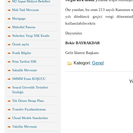
M2 İnşaat Maliyet Bedelleri
Öte yandan, bu oran 213 sayılı Kanunun m
Mali Tatil Mevzuatı
yılı dördüncü geçici vergi dönemind
Mortgage
kullanılabilecektir.
Mükellef Panosu
Duyurulur.
Nelerden Vergi SSK Kesilir
Bekir BAYRAKDAR
Örnek sayfa
Gelir İdaresi Başkanı
Pratik Bilgiler
Prim Tarifesi SSK
Kategori:
Genel
Sakatlık Mevzuatı
SMMM Ertan KOŞUCU
Y
Sosyal Güvenlik Terimleri
Sözlüğü
Tek Düzen Hesap Planı
Transfer Fiyatlandırması
Ulusal Meslek Standartları
Vakıflar Mevzuatı