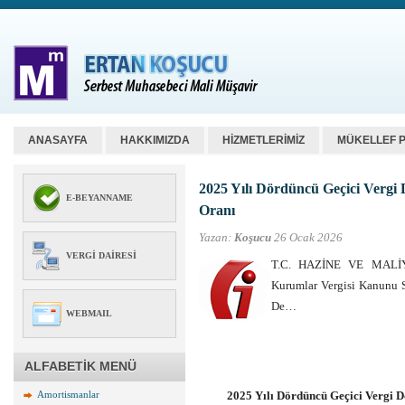
ANASAYFA
HAKKIMIZDA
HİZMETLERİMİZ
MÜKELLEF 
2025 Yılı Dördüncü Geçici Verg
E-BEYANNAME
Oranı
Yazan:
Koşucu
26 Ocak 2026
VERGI DAIRESI
T.C. HAZİNE VE MALİYE
Kurumlar Vergisi Kanunu S
De…
WEBMAIL
ALFABETİK MENÜ
Amortismanlar
2025 Yılı Dördüncü Geçici Vergi