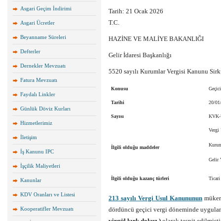
Asgari Geçim İndirimi
Tarih:
21 Ocak 2026
T.C.
Asgari Ücretler
Beyanname Süreleri
HAZİNE VE MALİYE BAKANLIĞI
Defterler
Gelir İdaresi Başkanlığı
Dernekler Mevzuatı
5520 sayılı Kurumlar Vergisi Kanunu Sirk
Fatura Mevzuatı
Konusu
Geçic
Faydalı Linkler
Tarihi
20/01
Günlük Döviz Kurları
Sayısı
KVK-7
Hizmetlerimiz
Vergi
İletişim
Kurum
İlgili olduğu maddeler
İş Kanunu IPC
Gelir
İşçilik Maliyetleri
İlgili olduğu kazanç türleri
Ticari
Kanunlar
KDV Oranları ve Listesi
213 sayılı Vergi Usul Kanununun
mükerr
Kooperatifler Mevzuatı
dördüncü geçici vergi döneminde uygula
virgül kırk dokuz )
olarak tespit edilmiştir