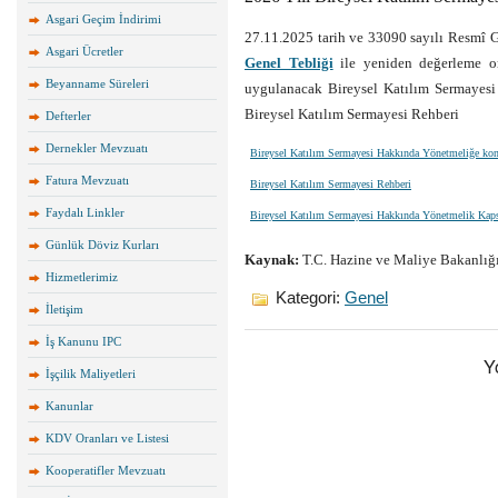
Asgari Geçim İndirimi
27.11.2025 tarih ve 33090 sayılı Resmî
Asgari Ücretler
Genel Tebliği
ile yeniden değerleme or
Beyanname Süreleri
uygulanacak Bireysel Katılım Sermayesi
Bireysel Katılım Sermayesi Rehberi
Defterler
Dernekler Mevzuatı
Bireysel Katılım Sermayesi Hakkında Yönetmeliğe konu 
Fatura Mevzuatı
Bireysel Katılım Sermayesi Rehberi
Faydalı Linkler
Bireysel Katılım Sermayesi Hakkında Yönetmelik Kaps
Günlük Döviz Kurları
Kaynak:
T.C. Hazine ve Maliye Bakanlığ
Hizmetlerimiz
Kategori:
Genel
İletişim
İş Kanunu IPC
Y
İşçilik Maliyetleri
Kanunlar
KDV Oranları ve Listesi
Kooperatifler Mevzuatı