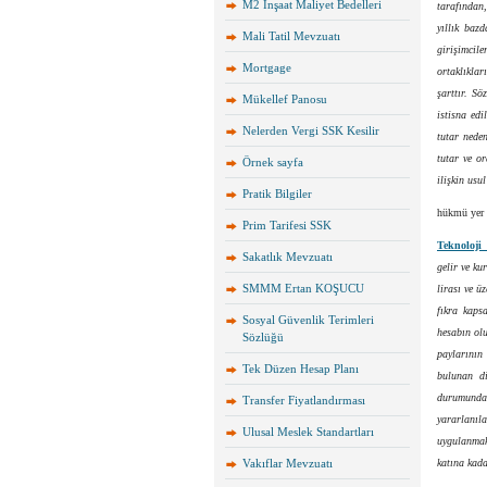
M2 İnşaat Maliyet Bedelleri
tarafından,
yıllık baz
Mali Tatil Mevzuatı
girişimcile
Mortgage
ortaklıkla
şarttır. S
Mükellef Panosu
istisna edi
Nelerden Vergi SSK Kesilir
tutar nede
tutar ve or
Örnek sayfa
ilişkin usu
Pratik Bilgiler
hükmü yer 
Prim Tarifesi SSK
Teknoloji
Sakatlık Mevzuatı
gelir ve k
SMMM Ertan KOŞUCU
lirası ve ü
fıkra kaps
Sosyal Güvenlik Terimleri
hesabın olu
Sözlüğü
paylarının
Tek Düzen Hesap Planı
bulunan di
durumunda,
Transfer Fiyatlandırması
yararlanıla
Ulusal Meslek Standartları
uygulanmaks
Vakıflar Mevzuatı
katına kada