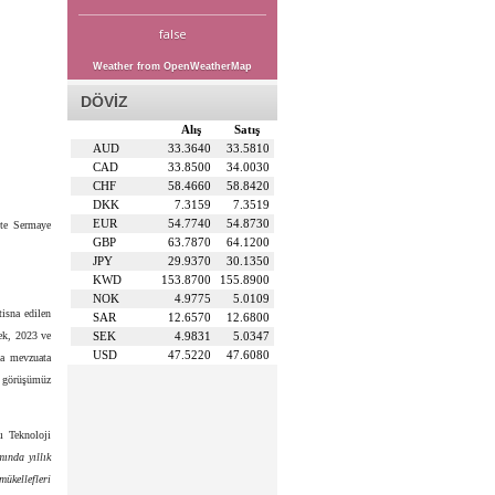
false
Weather from OpenWeatherMap
DÖVİZ
Alış
Satış
AUD
33.3640
33.5810
CAD
33.8500
34.0030
CHF
58.4660
58.8420
DKK
7.3159
7.3519
EUR
54.7740
54.8730
ete Sermaye
GBP
63.7870
64.1200
JPY
29.9370
30.1350
KWD
153.8700
155.8900
NOK
4.9775
5.0109
isna edilen
SAR
12.6570
12.6800
rek, 2023 ve
SEK
4.9831
5.0347
USD
47.5220
47.6080
da mevzuata
a görüşümüz
ı Teknoloji
ında yıllık
mükellefleri