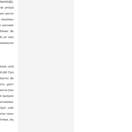
yükümlülüğü,
de yerleşik
yesi yatırım
k konulması
e üzerinden
edilemez. Bu
da yer alan
ygulanmasına
lecek yıllık
00.000 Türk
ktarılır. Bu
rın, geçici
yatırım fonu
 faaliyette
tarılmaması
lgili yılda
ziyaı cezası
dirmeye, beş