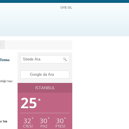
ÜYE OL
M
e Tutma
rlüğü Sayı:
ISTANBUL
25
°
32
30
30
°
°
°
si Yok
CTESI
PAZ
PTESI