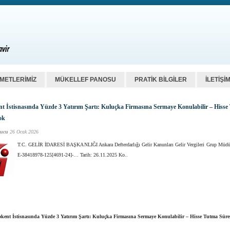
ZMETLERİMİZ
MÜKELLEF PANOSU
PRATİK BİLGİLER
İLETİŞİ
t İstisnasında Yüzde 3 Yatırım Şartı: Kuluçka Firmasına Sermaye Konulabilir – Hiss
ok
ucu
26 Ocak 2026
T.C. GELİR İDARESİ BAŞKANLIĞI Ankara Defterdarlığı Gelir Kanunları Gelir Vergileri Grup Müdü
E-38418978-125[4691-24]-… Tarih: 26.11.2025 Ko..
kent İstisnasında Yüzde 3 Yatırım Şartı: Kuluçka Firmasına Sermaye Konulabilir – Hisse Tutma Süre