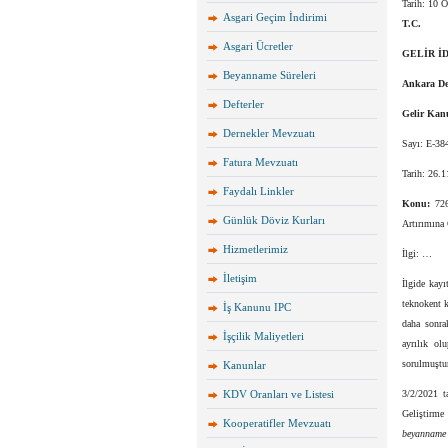
Tarih:
10 O
Asgari Geçim İndirimi
T.C.
Asgari Ücretler
GELİR İ
Beyanname Süreleri
Ankara Def
Defterler
Gelir Kan
Dernekler Mevzuatı
Sayı: E-3
Fatura Mevzuatı
Tarih: 26.
Faydalı Linkler
Konu:
7263
Günlük Döviz Kurları
Artırımına
Hizmetlerimiz
İlgi: …
İletişim
İlgide kay
teknokent k
İş Kanunu IPC
daha sonra
İşçilik Maliyetleri
ayrılık ol
sorulmuştur
Kanunlar
KDV Oranları ve Listesi
3/2/2021 t
Geliştirme
Kooperatifler Mevzuatı
beyanname ü