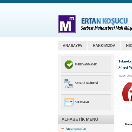
ANASAYFA
HAKKIMIZDA
Hİ
Teknoken
E-BEYANNAME
Süresi Y
Yazan:
Koş
VERGI DAIRESI
WEBMAIL
ALFABETİK MENÜ
Tekno
Amortismanlar