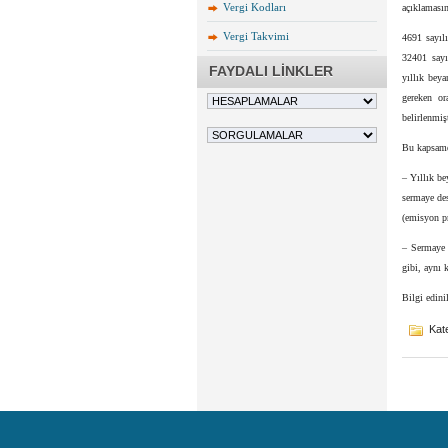
Vergi Kodları
açıklamasın
Vergi Takvimi
4691 sayıl
32401 sayı
FAYDALI LİNKLER
yıllık beya
gereken or
belirlenmişt
Bu kapsam
– Yıllık be
sermaye des
(emisyon pr
– Sermaye o
gibi, aynı 
Bilgi edini
Kate