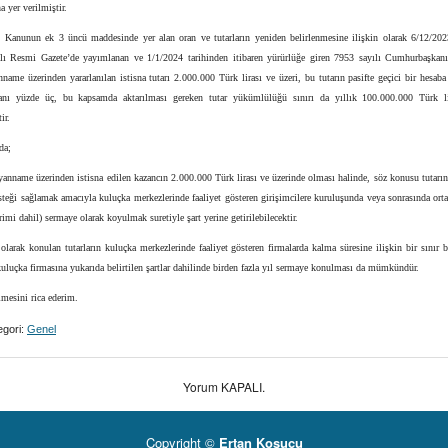
a yer verilmiştir.
ı Kanunun ek 3 üncü maddesinde yer alan oran ve tutarların yeniden belirlenmesine ilişkin olarak 6/12/2023
lı Resmi Gazete’de yayımlanan ve 1/1/2024 tarihinden itibaren yürürlüğe giren 7953 sayılı Cumhurbaşkanı
nname üzerinden yararlanılan istisna tutarı 2.000.000 Türk lirası ve üzeri, bu tutarın pasifte geçici bir hesaba
anı yüzde üç, bu kapsamda aktarılması gereken tutar yükümlülüğü sınırı da yıllık 100.000.000 Türk li
ir.
da;
yanname üzerinden istisna edilen kazancın 2.000.000 Türk lirası ve üzerinde olması halinde, söz konusu tutarı
teği sağlamak amacıyla kuluçka merkezlerinde faaliyet gösteren girişimcilere kuruluşunda veya sonrasında or
imi dahil) sermaye olarak koyulmak suretiyle şart yerine getirilebilecektir.
larak konulan tutarların kuluçka merkezlerinde faaliyet gösteren firmalarda kalma süresine ilişkin bir sınır
kuluçka firmasına yukarıda belirtilen şartlar dahilinde birden fazla yıl sermaye konulması da mümkündür.
lmesini rica ederim.
gori:
Genel
Yorum KAPALI.
Copyright ©
Ertan Koşucu