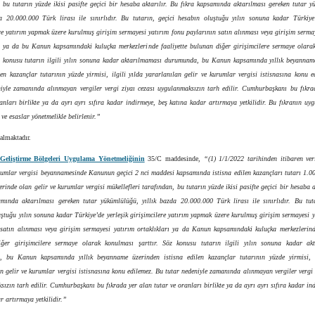
 bu tutarın yüzde ikisi pasifte geçici bir hesaba aktarılır. Bu fıkra kapsamında aktarılması gereken tutar 
da 20.000.000 Türk lirası ile sınırlıdır. Bu tutarın, geçici hesabın oluştuğu yılın sonuna kadar Türkiye’
re yatırım yapmak üzere kurulmuş girişim sermayesi yatırım fonu paylarının satın alınması veya girişim serma
rı ya da bu Kanun kapsamındaki kuluçka merkezlerinde faaliyette bulunan diğer girişimcilere sermaye olara
öz konusu tutarın ilgili yılın sonuna kadar aktarılmaması durumunda, bu Kanun kapsamında yıllık beyannam
len kazançlar tutarının yüzde yirmisi, ilgili yılda yararlanılan gelir ve kurumlar vergisi istisnasına konu 
niyle zamanında alınmayan vergiler vergi ziyaı cezası uygulanmaksızın tarh edilir. Cumhurbaşkanı bu fıkra
anları birlikte ya da ayrı ayrı sıfıra kadar indirmeye, beş katına kadar artırmaya yetkilidir. Bu fıkranın u
l ve esaslar yönetmelikle belirlenir.”
almaktadır.
 Geliştirme Bölgeleri Uygulama Yönetmeliğinin
35/C maddesinde,
“(1) 1/1/2022 tarihinden itibaren veri
urumlar vergisi beyannamesinde Kanunun geçici 2 nci maddesi kapsamında istisna edilen kazançları tutarı 1.0
zerinde olan gelir ve kurumlar vergisi mükellefleri tarafından, bu tutarın yüzde ikisi pasifte geçici bir hesaba a
amında aktarılması gereken tutar yükümlülüğü, yıllık bazda 20.000.000 Türk lirası ile sınırlıdır. Bu tuta
ştuğu yılın sonuna kadar Türkiye’de yerleşik girişimcilere yatırım yapmak üzere kurulmuş girişim sermayesi 
 satın alınması veya girişim sermayesi yatırım ortaklıkları ya da Kanun kapsamındaki kuluçka merkezlerinde
ğer girişimcilere sermaye olarak konulması şarttır. Söz konusu tutarın ilgili yılın sonuna kadar ak
 bu Kanun kapsamında yıllık beyanname üzerinden istisna edilen kazançlar tutarının yüzde yirmisi, i
n gelir ve kurumlar vergisi istisnasına konu edilemez. Bu tutar nedeniyle zamanında alınmayan vergiler vergi 
ızın tarh edilir. Cumhurbaşkanı bu fıkrada yer alan tutar ve oranları birlikte ya da ayrı ayrı sıfıra kadar in
r artırmaya yetkilidir.”