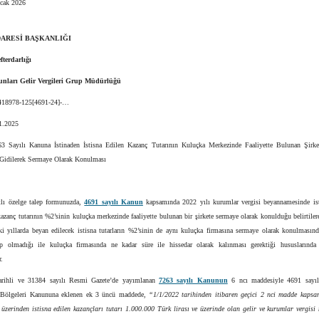
cak 2026
DARESİ BAŞKANLIĞI
terdarlığı
unları Gelir Vergileri Grup Müdürlüğü
8418978-125[4691-24]-…
11.2025
 Sayılı Kanuna İstinaden İstisna Edilen Kazanç Tutarının Kuluçka Merkezinde Faaliyette Bulunan Şirk
 Gidilerek Sermaye Olarak Konulması
ıtlı özelge talep formunuzda,
4691 sayılı Kanun
kapsamında 2022 yılı kurumlar vergisi beyannamesinde ist
azanç tutarının %2’sinin kuluçka merkezinde faaliyette bulunan bir şirkete sermaye olarak konulduğu belirtile
ki yıllarda beyan edilecek istisna tutarların %2’sinin de aynı kuluçka firmasına sermaye olarak konulmasın
up olmadığı ile kuluçka firmasında ne kadar süre ile hissedar olarak kalınması gerektiği hususlarınd
.
arihli ve 31384 sayılı Resmi Gazete’de yayımlanan
7263 sayılı Kanunun
6 ncı maddesiyle 4691 sayıl
 Bölgeleri Kanununa eklenen ek 3 üncü maddede,
“1/1/2022 tarihinden itibaren geçici 2 nci madde kapsam
zerinden istisna edilen kazançları tutarı 1.000.000 Türk lirası ve üzerinde olan gelir ve kurumlar vergisi 