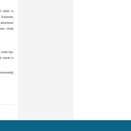
 tarihli ve
 Kararında;
 aktarılması
rası olarak
n yüzde üçü,
tak olmak ve
 bulunmadığı