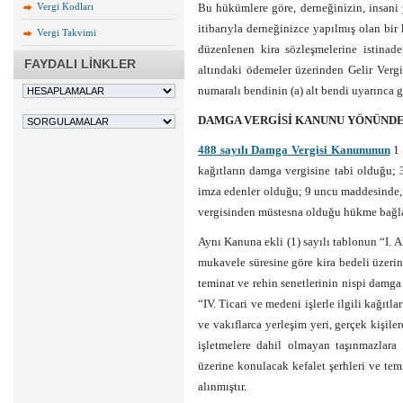
Vergi Kodları
Bu hükümlere göre, derneğinizin, insani
itibarıyla derneğinizce yapılmış olan bi
Vergi Takvimi
düzenlenen kira sözleşmelerine istinad
FAYDALI LİNKLER
altındaki ödemeler üzerinden Gelir Verg
numaralı bendinin (a) alt bendi uyarınca 
DAMGA VERGİSİ KANUNU YÖNÜND
488 sayılı Damga Vergisi Kanununun
1 
kağıtların damga vergisine tabi olduğu; 
imza edenler olduğu; 9 uncu maddesinde, 
vergisinden müstesna olduğu hükme bağla
Aynı Kanuna ekli (1) sayılı tablonun “I. Ak
mukavele süresine göre kira bedeli üzerin
teminat ve rehin senetlerinin nispi damga 
“IV. Ticari ve medeni işlerle ilgili kağıtl
ve vakıflarca yerleşim yeri, gerçek kişil
işletmelere dahil olmayan taşınmazlara
üzerine konulacak kefalet şerhleri ve te
alınmıştır.