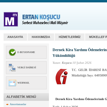
ANASAYFA
HAKKIMIZDA
HİZMETLERİMİZ
MÜKELLEF 
Dernek Kira Yardımı Ödemelerinde
E-BEYANNAME
Yükümlülüğü
Yazan:
Koşucu
10 Şubat 2026
VERGI DAIRESI
T.C. GELİR İDARESİ BAŞK
Müdürlüğü Sayı: 64958909-
WEBMAIL
ALFABETİK MENÜ
Dernek Kira Yardımı Ödemelerinde Ge
Amortismanlar
Tarih:
1 Şubat 2026