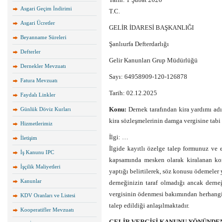
Asgari Geçim İndirimi
T.C.
Asgari Ücretler
GELİR İDARESİ BAŞKANLIĞI
Beyanname Süreleri
Şanlıurfa Defterdarlığı
Defterler
Gelir Kanunları Grup Müdürlüğü
Dernekler Mevzuatı
Sayı: 64958909-120-126878
Fatura Mevzuatı
Tarih: 02.12.2025
Faydalı Linkler
Konu:
Dernek tarafından kira yardımı adı 
Günlük Döviz Kurları
kira sözleşmelerinin damga vergisine tabi
Hizmetlerimiz
İlgi: …
İletişim
İlgide kayıtlı özelge talep formunuz ve 
İş Kanunu IPC
kapsamında mesken olarak kiralanan kon
İşçilik Maliyetleri
yaptığı belirtilerek, söz konusu ödemeler y
Kanunlar
derneğinizin taraf olmadığı ancak derne
vergisinin ödenmesi bakımından herhangi
KDV Oranları ve Listesi
talep edildiği anlaşılmaktadır.
Kooperatifler Mevzuatı
GELİR VERGİSİ KANUNU YÖNÜNDE