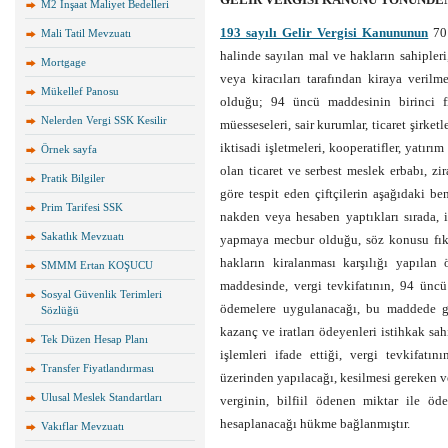
M2 İnşaat Maliyet Bedelleri
193 sayılı Gelir Vergisi Kanununun
70 
Mali Tatil Mevzuatı
halinde sayılan mal ve hakların sahipleri, 
Mortgage
veya kiracıları tarafından kiraya verilm
Mükellef Panosu
olduğu; 94 üncü maddesinin birinci fı
Nelerden Vergi SSK Kesilir
müesseseleri, sair kurumlar, ticaret şirketle
iktisadi işletmeleri, kooperatifler, yatır
Örnek sayfa
olan ticaret ve serbest meslek erbabı, zi
Pratik Bilgiler
göre tespit eden çiftçilerin aşağıdaki b
Prim Tarifesi SSK
nakden veya hesaben yaptıkları sırada, i
Sakatlık Mevzuatı
yapmaya mecbur olduğu, söz konusu fıkr
hakların kiralanması karşılığı yapılan 
SMMM Ertan KOŞUCU
maddesinde, vergi tevkifatının, 94 ün
Sosyal Güvenlik Terimleri
ödemelere uygulanacağı, bu maddede ge
Sözlüğü
kazanç ve iratları ödeyenleri istihkak sa
Tek Düzen Hesap Planı
işlemleri ifade ettiği, vergi tevkifatın
Transfer Fiyatlandırması
üzerinden yapılacağı, kesilmesi gereken 
Ulusal Meslek Standartları
verginin, bilfiil ödenen miktar ile ö
hesaplanacağı hükme bağlanmıştır.
Vakıflar Mevzuatı