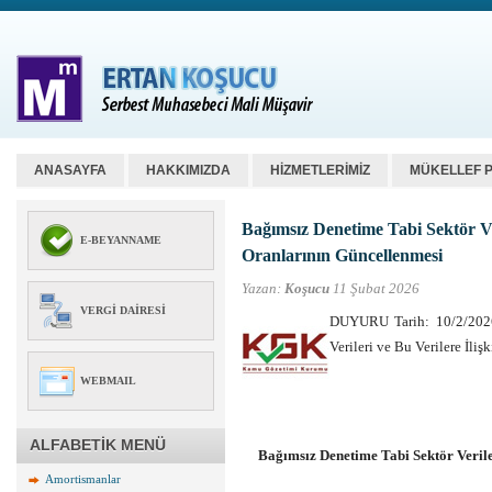
ANASAYFA
HAKKIMIZDA
HİZMETLERİMİZ
MÜKELLEF 
Bağımsız Denetime Tabi Sektör Ver
E-BEYANNAME
Oranlarının Güncellenmesi
Yazan:
Koşucu
11 Şubat 2026
VERGI DAIRESI
DUYURU Tarih: 10/2/2026
Verileri ve Bu Verilere İl
WEBMAIL
ALFABETİK MENÜ
Bağımsız Denetime Tabi Sektör Veriler
Amortismanlar