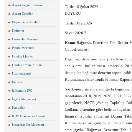
Asgari Geçim İndirimi
Tarih:
10 Şubat 2026
DUYURU
Asgari Ücretler
Beyanname Süreleri
Tarih: 10/2/2026
Defterler
Sayı : 2026-7
Dernekler Mevzuatı
Konu:
Bağımsız Denetime Tabi Sektör Veri
Fatura Mevzuatı
Güncellenmesi
Faydalı Linkler
Bağımsız denetime tabi şirketlerin fina
Günlük Döviz Kurları
analizlerde kullanılması amacıyla 201
denetçiler, bağımsız denetim raporu bildiri
Hizmetlerimiz
Kurumumuza Elektronik Finansal Raporlam
İletişim
Söz konusu sistem aracılığıyla bağımsız 
İş Kanunu IPC
raporlanan 2018, 2019, 2020, 2021, 2022, 
İşçilik Maliyetleri
geçirilerek, NACE (Avrupa Topluluğu’ndak
Kanunlar
kodlama sistemine göre belirlenmiş olan 
finansal tablolar (Finansal Durum Tab
KDV Oranları ve Listesi
Kurumumuza ait çalışmaları devam etme
Kooperatifler Mevzuatı
aracılığıyla “Bağımsız Denetime Tabi Se