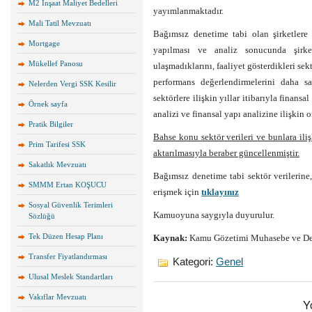
M2 İnşaat Maliyet Bedelleri
yayımlanmaktadır.
Mali Tatil Mevzuatı
Bağımsız denetime tabi olan şirketlere i
Mortgage
yapılması ve analiz sonucunda şirket
Mükellef Panosu
ulaşmadıklarını, faaliyet gösterdikleri se
performans değerlendirmelerini daha sa
Nelerden Vergi SSK Kesilir
sektörlere ilişkin yıllar itibarıyla finansal 
Örnek sayfa
analizi ve finansal yapı analizine ilişkin
Pratik Bilgiler
Bahse konu sektör verileri ve bunlara iliş
Prim Tarifesi SSK
aktarılmasıyla beraber güncellenmiştir.
Sakatlık Mevzuatı
Bağımsız denetime tabi sektör verilerine,
SMMM Ertan KOŞUCU
erişmek için
tıklayınız
Sosyal Güvenlik Terimleri
Kamuoyuna saygıyla duyurulur.
Sözlüğü
Tek Düzen Hesap Planı
Kaynak:
Kamu Gözetimi Muhasebe ve Den
Transfer Fiyatlandırması
Kategori:
Genel
Ulusal Meslek Standartları
Vakıflar Mevzuatı
Y