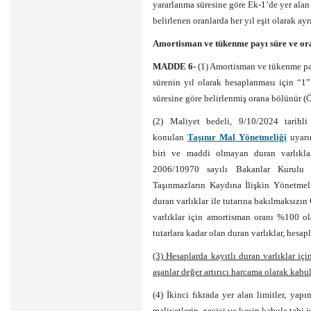
yararlanma süresine göre Ek-1’de yer ala
belirlenen oranlarda her yıl eşit olarak ayrı
Amortisman ve tükenme payı süre ve or
MADDE 6-
(1) Amortisman ve tükenme payı
sürenin yıl olarak hesaplanması için “1”
süresine göre belirlenmiş orana bölünür (Ö
(2) Maliyet bedeli, 9/10/2024 tarihl
konulan
Taşınır Mal Yönetmeliği
uyarın
biri ve maddi olmayan duran varlıklar
2006/10970 sayılı Bakanlar Kurulu 
Taşınmazların Kaydına İlişkin Yönetmeli
duran varlıklar ile tutarına bakılmaksızı
varlıklar için amortisman oranı %100 ola
tutarlara kadar olan duran varlıklar, hesap
(3) Hesaplarda kayıtlı duran varlıklar içi
aşanlar değer artırıcı harcama olarak kabul 
(4) İkinci fıkrada yer alan limitler, yap
maliyetlerin, geçici ve kesin kabule tabi 