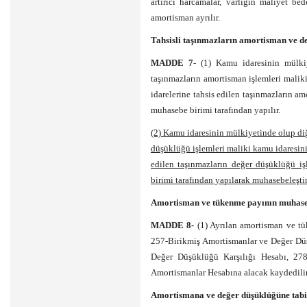
artırıcı harcamalar, varlığın maliyet be
amortisman ayrılır.
Tahsisli taşınmazların amortisman ve d
MADDE 7-
(1) Kamu idaresinin mülki
taşınmazların amortisman işlemleri malik
idarelerine tahsis edilen taşınmazların a
muhasebe birimi tarafından yapılır.
(2) Kamu idaresinin mülkiyetinde olup di
düşüklüğü işlemleri maliki kamu idaresini
edilen taşınmazların değer düşüklüğü iş
birimi tarafından yapılarak muhasebeleştir
Amortisman ve tükenme payının muhaseb
MADDE 8-
(1) Ayrılan amortisman ve tü
257-Birikmiş Amortismanlar ve Değer Düş
Değer Düşüklüğü Karşılığı Hesabı, 27
Amortismanlar Hesabına alacak kaydedilir
Amortismana ve değer düşüklüğüne tabi 