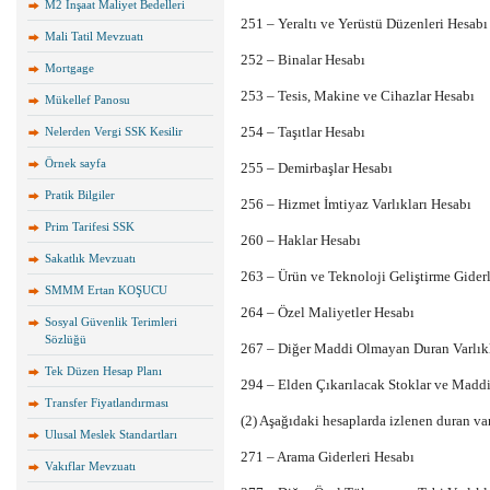
M2 İnşaat Maliyet Bedelleri
251 – Yeraltı ve Yerüstü Düzenleri Hesabı
Mali Tatil Mevzuatı
252 – Binalar Hesabı
Mortgage
253 – Tesis, Makine ve Cihazlar Hesabı
Mükellef Panosu
254 – Taşıtlar Hesabı
Nelerden Vergi SSK Kesilir
Örnek sayfa
255 – Demirbaşlar Hesabı
Pratik Bilgiler
256 – Hizmet İmtiyaz Varlıkları Hesabı
Prim Tarifesi SSK
260 – Haklar Hesabı
Sakatlık Mevzuatı
263 – Ürün ve Teknoloji Geliştirme Giderl
SMMM Ertan KOŞUCU
264 – Özel Maliyetler Hesabı
Sosyal Güvenlik Terimleri
Sözlüğü
267 – Diğer Maddi Olmayan Duran Varlık
Tek Düzen Hesap Planı
294 – Elden Çıkarılacak Stoklar ve Maddi
Transfer Fiyatlandırması
(2) Aşağıdaki hesaplarda izlenen duran var
Ulusal Meslek Standartları
271 – Arama Giderleri Hesabı
Vakıflar Mevzuatı