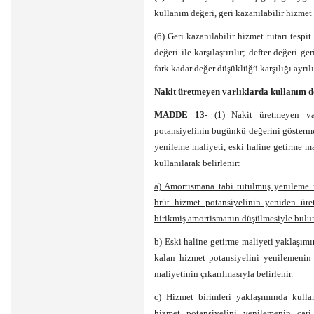
kullanım değeri, geri kazanılabilir hizmet t
(6) Geri kazanılabilir hizmet tutarı tespi
değeri ile karşılaştırılır; defter değeri 
fark kadar değer düşüklüğü karşılığı ayrılı
Nakit üretmeyen varlıklarda kullanım 
MADDE 13-
(1) Nakit üretmeyen va
potansiyelinin bugünkü değerini gösterme
yenileme maliyeti, eski haline getirme m
kullanılarak belirlenir:
a) Amortismana tabi tutulmuş yenileme 
brüt hizmet potansiyelinin yeniden ür
birikmiş amortismanın düşülmesiyle bulun
b) Eski haline getirme maliyeti yaklaşım
kalan hizmet potansiyelini yenilemenin 
maliyetinin çıkarılmasıyla belirlenir.
c) Hizmet birimleri yaklaşımında kulla
hizmet potansiyelini yenilemenin car