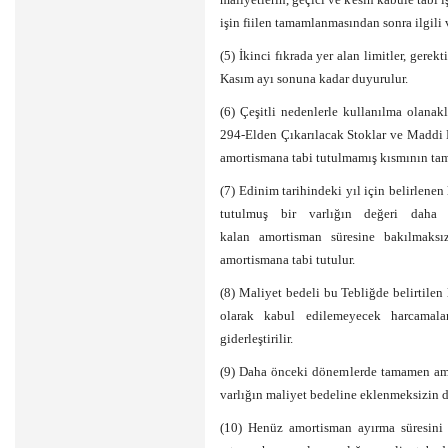
işin fiilen tamamlanmasından sonra ilgili v
(5) İkinci fıkrada yer alan limitler, ger
Kasım ayı sonuna kadar duyurulur.
(6) Çeşitli nedenlerle kullanılma olanak
294-Elden Çıkarılacak Stoklar ve Maddi D
amortismana tabi tutulmamış kısmının tam
(7) Edinim tarihindeki yıl için belirlenen
tutulmuş bir varlığın değeri daha s
kalan amortisman süresine bakılmaks
amortismana tabi tutulur.
(8) Maliyet bedeli bu Tebliğde belirtilen l
olarak kabul edilemeyecek harcamala
giderleştirilir.
(9) Daha önceki dönemlerde tamamen amor
varlığın maliyet bedeline eklenmeksizin do
(10) Henüz amortisman ayırma süresini 