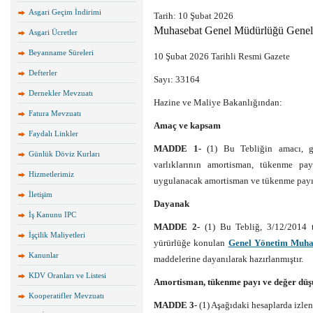
Asgari Geçim İndirimi
Tarih:
10 Şubat 2026
Muhasebat Genel Müdürlüğü Genel T
Asgari Ücretler
Beyanname Süreleri
10 Şubat 2026 Tarihli Resmi Gazete
Defterler
Sayı: 33164
Dernekler Mevzuatı
Hazine ve Maliye Bakanlığından:
Fatura Mevzuatı
Amaç ve kapsam
Faydalı Linkler
MADDE 1-
(1) Bu Tebliğin amacı, 
Günlük Döviz Kurları
varlıklarının amortisman, tükenme pa
Hizmetlerimiz
uygulanacak amortisman ve tükenme payını
İletişim
Dayanak
İş Kanunu IPC
MADDE 2-
(1) Bu Tebliğ, 3/12/2014 
İşçilik Maliyetleri
yürürlüğe konulan
Genel Yönetim Muha
Kanunlar
maddelerine dayanılarak hazırlanmıştır.
KDV Oranları ve Listesi
Amortisman, tükenme payı ve değer düşü
Kooperatifler Mevzuatı
MADDE 3-
(1) Aşağıdaki hesaplarda izlen