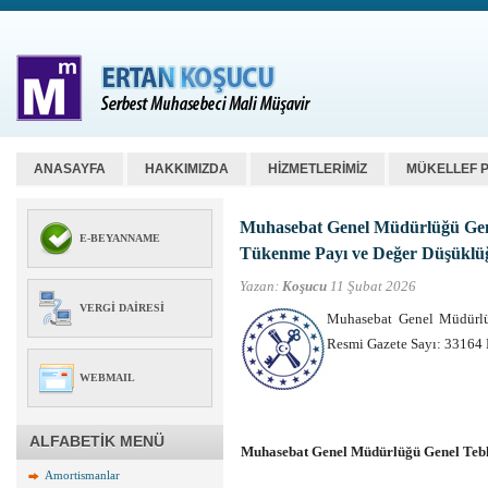
ANASAYFA
HAKKIMIZDA
HİZMETLERİMİZ
MÜKELLEF 
Muhasebat Genel Müdürlüğü Genel
E-BEYANNAME
Tükenme Payı ve Değer Düşüklü
Yazan:
Koşucu
11 Şubat 2026
VERGI DAIRESI
Muhasebat Genel Müdürlüğ
Resmi Gazete Sayı: 33164
WEBMAIL
ALFABETİK MENÜ
Muhasebat Genel Müdürlüğü Genel Tebli
Amortismanlar