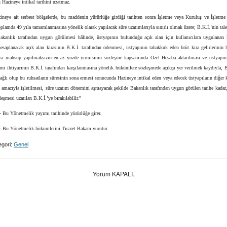
n Hazineye intikal tarihini uzatmaz.
zineye ait serbest bölgelerde, bu maddenin yürürlüğe girdiği tarihten sonra İşletme veya Kuruluş ve İşletme
oplamda 49 yıla tamamlanmasına yönelik olarak yapılacak süre uzatımlarıyla sınırlı olmak üzere; B.K.İ.’nin tal
Bakanlık tarafından uygun görülmesi hâlinde, üstyapının bulunduğu açık alan için kullanıcılara uygulanan ki
esaplanacak açık alan kirasının B.K.İ. tarafından ödenmesi, üstyapının tahakkuk eden brüt kira gelirlerinin 
ya mahsup yapılmaksızın en az yüzde yirmisinin sözleşme kapsamında Özel Hesaba aktarılması ve üstyapını
m ihtiyacının B.K.İ. tarafından karşılanmasına yönelik hükümlere sözleşmede açıkça yer verilmek kaydıyla, B
bağlı olup bu ruhsatların süresinin sona ermesi sonucunda Hazineye intikal eden veya edecek üstyapıların diğer k
 amacıyla işletilmesi, süre uzatım dönemini aşmayacak şekilde Bakanlık tarafından uygun görülen tarihe kadar
leşmesi uzatılan B.K.İ.’ye bırakılabilir.”
-
Bu Yönetmelik yayımı tarihinde yürürlüğe girer.
-
Bu Yönetmelik hükümlerini Ticaret Bakanı yürütür.
gori:
Genel
Yorum KAPALI.