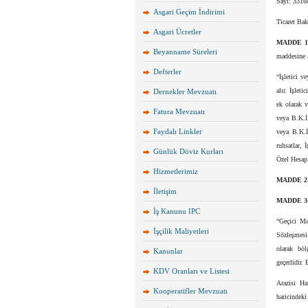
Sayı: 3316
Asgari Geçim İndirimi
Ticaret Bak
Asgari Ücretler
MADDE 
Beyanname Süreleri
maddesine a
Defterler
“İşletici v
alır. İşleti
Dernekler Mevzuatı
ek olarak v
Fatura Mevzuatı
veya B.K.İ.
Faydalı Linkler
veya B.K.İ.
ruhsatlar, 
Günlük Döviz Kurları
Özel Hesap 
Hizmetlerimiz
MADDE 2
İletişim
MADDE 3
İş Kanunu IPC
“Geçici Ma
İşçilik Maliyetleri
Sözleşmesi 
olarak böl
Kanunlar
geçerlidir.
KDV Oranları ve Listesi
Arazisi Ha
Kooperatifler Mevzuatı
haricindeki