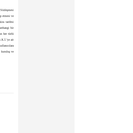
 Sözleşmesi
ep etmesi ve
ra tarifesi
herhangi bir
n her türlü
.K.İ.’ye ait
ullanıcılara
, kuruluş ve