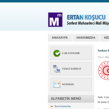
ANASAYFA
HAKKIMIZDA
Hİ
Serbest 
E-BEYANNAME
Yazan:
Koş
VERGI DAIRESI
WEBMAIL
Tarih:
6 Şu
ALFABETİK MENÜ
06 Şubat 2
Amortismanlar