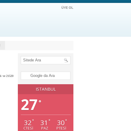
ÜYE OL
M
li ve 21520
ISTANBUL
27
°
32
31
30
°
°
°
CTESI
PAZ
PTESI