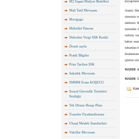
M2 İnşaat Maliyet Bedelleri
üstyapıları
Mali Tatil Mevzuatı
Arazisi Ha
süresinin t
Mortgage
talebinin 
Mükellef Panosu
üzerinden h
indirim ve
Nelerden Vergi SSK Kesilir
bakım onarı
Örnek sayfa
ruhsatlara 
kiralanması
Pratik Bilgiler
işletme söz
Prim Tarifesi SSK
MADDE 4
Sakatlık Mevzuatı
MADDE 5
SMMM Ertan KOŞUCU
Kate
Sosyal Güvenlik Terimleri
Sözlüğü
Tek Düzen Hesap Planı
Transfer Fiyatlandırması
Ulusal Meslek Standartları
Vakıflar Mevzuatı