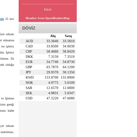
false
Weather from OpenWeatherMap
nin
25 inci
DÖVİZ
iyet ruhsatı
Alış
Satış
yet ruhsatına
AUD
33.3640
33.5810
CAD
33.8500
34.0030
ise işletici
CHF
58.4660
58.8420
ür. İşletici
DKK
7.3159
7.3519
irilemez. Ek
EUR
54.7740
54.8730
 tabi olduğu
GBP
63.7870
64.1200
JPY
29.9370
30.1350
KWD
153.8700
155.8900
NOK
4.9775
5.0109
SAR
12.6570
12.6800
SEK
4.9831
5.0347
USD
47.5220
47.6080
 ve İşletme
tinin gereği
onuna kadar
yet ruhsatı
 uzatılması,