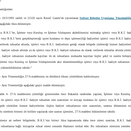
0
anlığından:
1-
10/3/1993 tarihli ve 21520 sayılı Resmî Gazete’de yayımlanan
Serbest Bölgeler Uygulama Yönetmeliği
şağıdaki fıkra eklenmiştir.
eya B.K.İ.’ler, İşletme veya Kuruluş ve İşletme Sözleşmesi akdedilmesini müteakip işletici veya B.K.İ. faal
ci veya B.K.İ.’lerin gerçekleştireceği işyeri kiralama ve depo işletmeciliği faaliyetleri işletici veya B.K.İ. faali
erilecek ruhsatlar altında, işletici veya B.K.İ. faaliyetinin gereği olarak bölgede yürüteceği hizmet faaliyetleri 
 faaliyet ruhsatı altında ya da işletici veya B.K.İ. faaliyet ruhsatına ek olarak verilecek ruhsatlar altında yürütül
 faaliyet ruhsatının muhasebe kayıtları ile ek ruhsatların muhasebe kayıtları hiçbir şekil ve surette birleşt
İşletme veya Kuruluş ve İşletme Sözleşmesinde aksi düzenlenmedikçe işletici veya B.K.İ. faaliyet ruhsatının
yükümlülüklerine tabidir.”
-
Aynı Yönetmeliğin 27/A maddesinin on dördüncü fıkrası yürürlükten kaldırılmıştır.
-
Aynı Yönetmeliğe aşağıdaki geçici madde eklenmiştir.
dde 6- 27/A maddesinin yürürlüğe girmesinden önce Bakanlık tarafından yapılan; İşletme veya Kuruluş
ile işletici veya B.K.İ. faaliyet ruhsatları süre uzatımları ve üstyapı kiralama ile işletici veya B.K.İ. faaliye
gede yürütülen hizmet faaliyetlerine ilişkin faaliyet ruhsatlarının süre uzatımları, uzatma döneminin s
 Bu sürelerin bitmesi ile birlikte yapılacak süre uzatım işlemleri, 27/A maddesi hükümlerine tabidir.
zineye ait serbest bölgelerde; B.K.İ.’nin birinci fıkra kapsamında daha önce süresi uzatılan, B.K.İ. faali
 ruhsatlarına bağlı üstyapılar ruhsat süresi sonunda Hazineye intikal eder. Bu ruhsatların süresinin yeniden