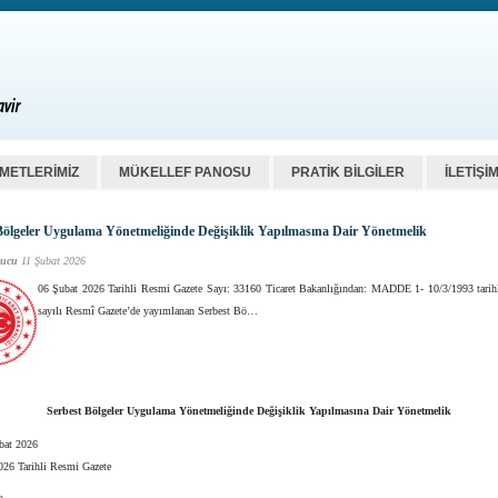
ZMETLERİMİZ
MÜKELLEF PANOSU
PRATİK BİLGİLER
İLETİŞİ
Bölgeler Uygulama Yönetmeliğinde Değişiklik Yapılmasına Dair Yönetmelik
ucu
11 Şubat 2026
06 Şubat 2026 Tarihli Resmi Gazete Sayı: 33160 Ticaret Bakanlığından: MADDE 1- 10/3/1993 tarih
sayılı Resmî Gazete’de yayımlanan Serbest Bö…
Serbest Bölgeler Uygulama Yönetmeliğinde Değişiklik Yapılmasına Dair Yönetmelik
bat 2026
026 Tarihli Resmi Gazete