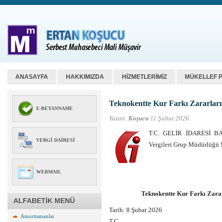
ANASAYFA
HAKKIMIZDA
HİZMETLERİMİZ
MÜKELLEF 
Teknokentte Kur Farkı Zararlar
E-BEYANNAME
Yazan:
Koşucu
11 Şubat 2026
T.C. GELİR İDARESİ BAŞK
VERGI DAIRESI
Vergileri Grup Müdürlüğü 
WEBMAIL
Teknokentte Kur Farkı Zara
ALFABETİK MENÜ
Tarih:
8 Şubat 2026
Amortismanlar
T.C.