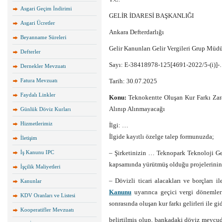
Asgari Geçim İndirimi
GELİR İDARESİ BAŞKANLIĞI
Asgari Ücretler
Ankara Defterdarlığı
Beyanname Süreleri
Gelir Kanunları Gelir Vergileri Grup Müd
Defterler
Sayı: E-38418978-125[4691-2022/5-(i)]-
Dernekler Mevzuatı
Fatura Mevzuatı
Tarih: 30.07.2025
Faydalı Linkler
Konu:
Teknokentte Oluşan Kur Farkı Zara
Alınıp Alınmayacağı
Günlük Döviz Kurları
Hizmetlerimiz
İlgi: …
İlgide kayıtlı özelge talep formunuzda;
İletişim
İş Kanunu IPC
– Şirketinizin … Teknopark Teknoloji Gel
kapsamında yürütmüş olduğu projelerinin d
İşçilik Maliyetleri
– Dövizli ticari alacakları ve borçları 
Kanunlar
Kanunu
uyarınca geçici vergi dönemler
KDV Oranları ve Listesi
sonrasında oluşan kur farkı gelirleri ile gi
Kooperatifler Mevzuatı
belirtilmiş olup, bankadaki döviz mevcud