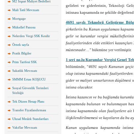
M2 İnşaat Maliyet Bedelleri
gelirleri ve giderlerinin, Teknoloji Ge
Mali Tatil Mevzuatı
istisnası kapsamında ne şekilde değerlen
Mortgage
4691 sayılı Teknoloji Geliştirme Böl
Mükellef Panosu
şirketlerin bu Kanun uygulaması kapsamın
gelir ve kurumlar vergisi mükellefleri
Nelerden Vergi SSK Kesilir
faaliyetlerinden elde ettikleri kazançlar
Örnek sayfa
müstesnadır…”
hükmüne yer verilmiştir.
Pratik Bilgiler
1 seri no.lu Kurumlar Vergisi Genel Teb
Prim Tarifesi SSK
bölümünde,
“4691 sayılı Kanunun geçici
Sakatlık Mevzuatı
olup istisna kapsamındaki faaliyetlerden 
SMMM Ertan KOŞUCU
gider ve maliyet unsurlarının düşülmesi
istisna olacaktır.
Sosyal Güvenlik Terimleri
Sözlüğü
İstisna kazancın ve bu bağlamda kurumlar
Tek Düzen Hesap Planı
kapsamında bulunan ve bulunmayan hasıla
Transfer Fiyatlandırması
istisna kapsamında olan faaliyetlere ait h
ilişkilendirilmemesi ve kayıtların da bu a
Ulusal Meslek Standartları
Kanun uygulaması kapsamında istisna 
Vakıflar Mevzuatı