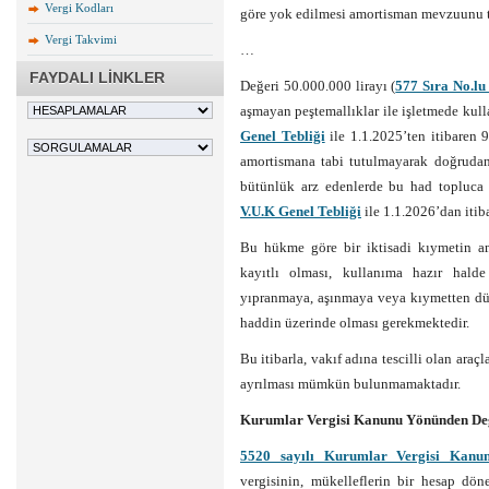
Vergi Kodları
göre yok edilmesi amortisman mevzuunu te
Vergi Takvimi
…
FAYDALI LİNKLER
Değeri 50.000.000 lirayı (
577 Sıra No.lu
aşmayan peştemallıklar ile işletmede kulla
Genel Tebliği
ile 1.1.2025’ten itibaren 
amortismana tabi tutulmayarak doğrudan 
bütünlük arz edenlerde bu had topluca 
V.U.K Genel Tebliği
ile 1.1.2026’dan itib
Bu hükme göre bir iktisadi kıymetin amo
kayıtlı olması, kullanıma hazır halde
yıpranmaya, aşınmaya veya kıymetten dü
haddin üzerinde olması gerekmektedir.
Bu itibarla, vakıf adına tescilli olan araç
ayrılması mümkün bulunmamaktadır.
Kurumlar Vergisi Kanunu Yönünden De
5520 sayılı Kurumlar Vergisi Kanu
vergisinin, mükelleflerin bir hesap dön