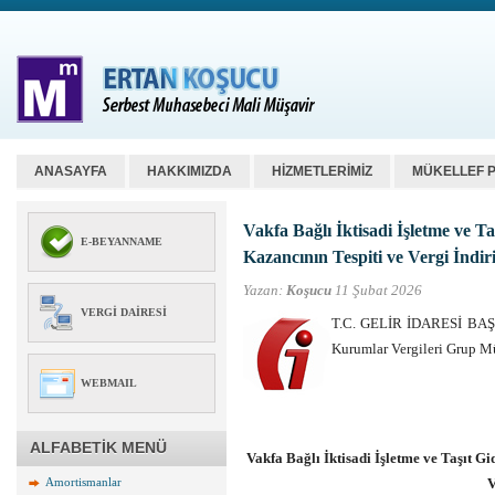
ANASAYFA
HAKKIMIZDA
HİZMETLERİMİZ
MÜKELLEF 
Vakfa Bağlı İktisadi İşletme ve 
E-BEYANNAME
Kazancının Tespiti ve Vergi İndir
Yazan:
Koşucu
11 Şubat 2026
VERGI DAIRESI
T.C. GELİR İDARESİ BAŞKA
Kurumlar Vergileri Grup 
WEBMAIL
ALFABETİK MENÜ
Vakfa Bağlı İktisadi İşletme ve Taşıt 
Amortismanlar
V