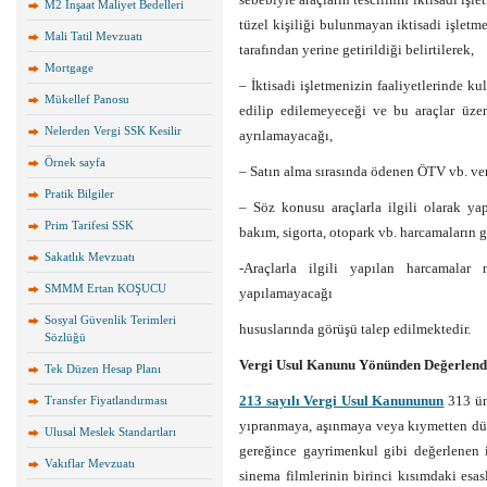
M2 İnşaat Maliyet Bedelleri
tüzel kişiliği bulunmayan iktisadi işlet
Mali Tatil Mevzuatı
tarafından yerine getirildiği belirtilerek,
Mortgage
– İktisadi işletmenizin faaliyetlerinde ku
Mükellef Panosu
edilip edilemeyeceği ve bu araçlar üzer
Nelerden Vergi SSK Kesilir
ayrılamayacağı,
Örnek sayfa
– Satın alma sırasında ödenen ÖTV vb. ver
Pratik Bilgiler
– Söz konusu araçlarla ilgili olarak yap
Prim Tarifesi SSK
bakım, sigorta, otopark vb. harcamaların gi
Sakatlık Mevzuatı
-Araçlarla ilgili yapılan harcamala
SMMM Ertan KOŞUCU
yapılamayacağı
Sosyal Güvenlik Terimleri
hususlarında görüşü talep edilmektedir.
Sözlüğü
Vergi Usul Kanunu Yönünden Değerlend
Tek Düzen Hesap Planı
213 sayılı Vergi Usul Kanununun
313 ün
Transfer Fiyatlandırması
yıpranmaya, aşınmaya veya kıymetten d
Ulusal Meslek Standartları
gereğince gayrimenkul gibi değerlenen ik
Vakıflar Mevzuatı
sinema filmlerinin birinci kısımdaki esa