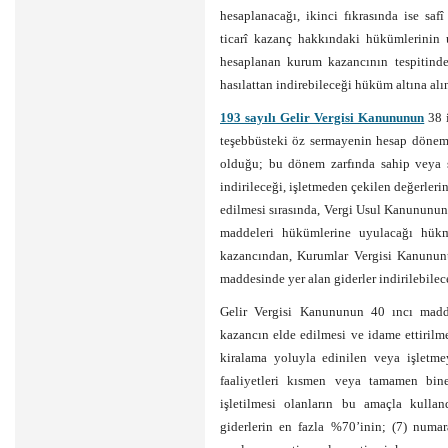
hesaplanacağı, ikinci fıkrasında ise sa
ticarî kazanç hakkındaki hükümlerinin 
hesaplanan kurum kazancının tespitinde
hasılattan indirebileceği hüküm altına alın
193 sayılı Gelir Vergisi Kanununun
38 i
teşebbüsteki öz sermayenin hesap dönemi
olduğu; bu dönem zarfında sahip veya s
indirileceği, işletmeden çekilen değerlerin
edilmesi sırasında, Vergi Usul Kanununun
maddeleri hükümlerine uyulacağı hükm
kazancından, Kurumlar Vergisi Kanununu
maddesinde yer alan giderler indirilebilece
Gelir Vergisi Kanununun 40 ıncı maddes
kazancın elde edilmesi ve idame ettirilm
kiralama yoluyla edinilen veya işletmeye
faaliyetleri kısmen veya tamamen binek
işletilmesi olanların bu amaçla kullan
giderlerin en fazla %70’inin; (7) numa