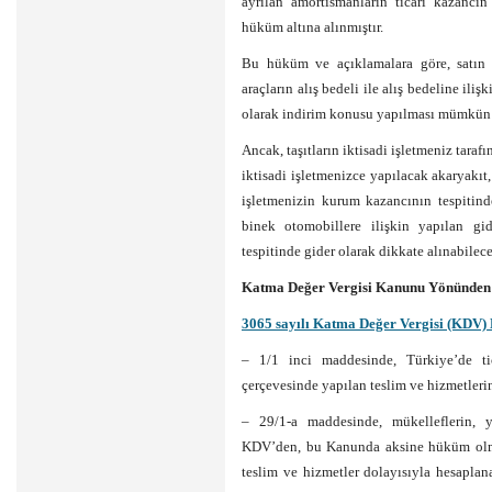
ayrılan amortismanların ticari kazancın
hüküm altına alınmıştır.
Bu hüküm ve açıklamalara göre, satın a
araçların alış bedeli ile alış bedeline ili
olarak indirim konusu yapılması mümkün 
Ancak, taşıtların iktisadi işletmeniz tarafı
iktisadi işletmenizce yapılacak akaryakıt,
işletmenizin kurum kazancının tespitin
binek otomobillere ilişkin yapılan gi
tespitinde gider olarak dikkate alınabileceğ
Katma Değer Vergisi Kanunu Yönünden
3065 sayılı Katma Değer Vergisi (KDV
– 1/1 inci maddesinde, Türkiye’de tica
çerçevesinde yapılan teslim ve hizmetler
– 29/1-a maddesinde, mükelleflerin, y
KDV’den, bu Kanunda aksine hüküm olmadı
teslim ve hizmetler dolayısıyla hesaplan