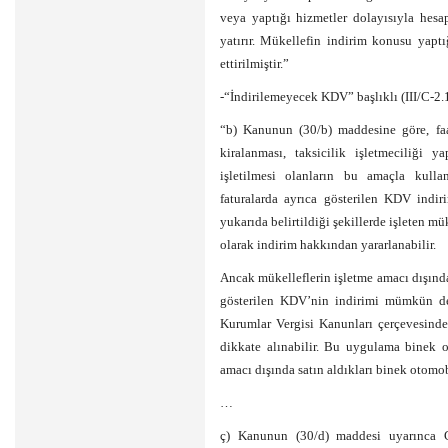
veya yaptığı hizmetler dolayısıyla hesa
yatırır. Mükellefin indirim konusu yaptı
ettirilmiştir.”
-“İndirilemeyecek KDV” başlıklı (III/C-2
“b) Kanunun (30/b) maddesine göre, faa
kiralanması, taksicilik işletmeciliği y
işletilmesi olanların bu amaçla kulla
faturalarda ayrıca gösterilen KDV indir
yukarıda belirtildiği şekillerde işleten mü
olarak indirim hakkından yararlanabilir.
Ancak mükelleflerin işletme amacı dışında 
gösterilen KDV’nin indirimi mümkün değ
Kurumlar Vergisi Kanunları çerçevesinde
dikkate alınabilir. Bu uygulama binek ot
amacı dışında satın aldıkları binek otomobi
…
ç) Kanunun (30/d) maddesi uyarınca G