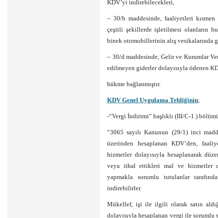
KDV’yi indirebilecekleri,
– 30/b maddesinde, faaliyetleri kısmen
çeşitli şekillerde işletilmesi olanların 
binek otomobillerinin alış vesikalarında
– 30/d maddesinde, Gelir ve Kurumlar Ver
edilmeyen giderler dolayısıyla ödenen K
hükme bağlanmıştır.
KDV Genel Uygulama Tebliğinin
;
-“Vergi İndirimi” başlıklı (III/C-1.) bölüm
“3065 sayılı Kanunun (29/1) inci maddes
üzerinden hesaplanan KDV’den, faaliyet
hizmetler dolayısıyla hesaplanarak düze
veya ithal ettikleri mal ve hizmetler 
yapmakla sorumlu tutulanlar tarafın
indirebilirler.
Mükellef, işi ile ilgili olarak satın ald
dolayısıyla hesaplanan vergi ile sorumlu s