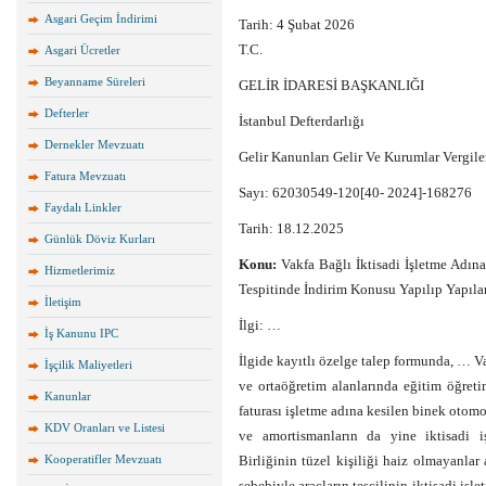
Asgari Geçim İndirimi
Tarih:
4 Şubat 2026
T.C.
Asgari Ücretler
Beyanname Süreleri
GELİR İDARESİ BAŞKANLIĞI
Defterler
İstanbul Defterdarlığı
Dernekler Mevzuatı
Gelir Kanunları Gelir Ve Kurumlar Vergil
Fatura Mevzuatı
Sayı: 62030549-120[40- 2024]-168276
Faydalı Linkler
Tarih: 18.12.2025
Günlük Döviz Kurları
Konu:
Vakfa Bağlı İktisadi İşletme Adın
Hizmetlerimiz
Tespitinde İndirim Konusu Yapılıp Yapıl
İletişim
İlgi: …
İş Kanunu IPC
İlgide kayıtlı özelge talep formunda, … Va
İşçilik Maliyetleri
ve ortaöğretim alanlarında eğitim öğret
Kanunlar
faturası işletme adına kesilen binek otomob
KDV Oranları ve Listesi
ve amortismanların da yine iktisadi iş
Kooperatifler Mevzuatı
Birliğinin tüzel kişiliği haiz olmayanla
sebebiyle araçların tescilinin iktisadi işl