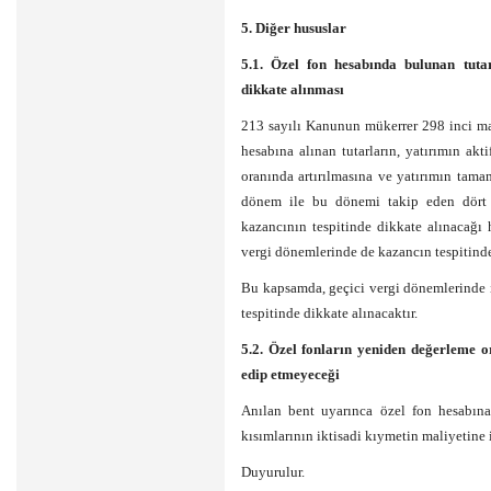
5. Diğer hususlar
5.1. Özel fon hesabında bulunan tutar
dikkate alınması
213 sayılı Kanunun mükerrer 298 inci mad
hesabına alınan tutarların, yatırımın ak
oranında artırılmasına ve yatırımın tamam
dönem ile bu dönemi takip eden dört h
kazancının tespitinde dikkate alınacağı
vergi dönemlerinde de kazancın tespitinde
Bu kapsamda, geçici vergi dönemlerinde i
tespitinde dikkate alınacaktır.
5.2. Özel fonların yeniden değerleme o
edip etmeyeceği
Anılan bent uyarınca özel fon hesabına 
kısımlarının iktisadi kıymetin maliyetine
Duyurulur.