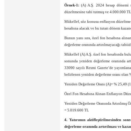
Örnek-1:
(A) A.Ş. 2024 hesap dönemi s
düzeltmesine tabi tutmuş ve 4.000.000 TL 
Mükellef, söz konusu enflasyon düzeltme f
hesabına alacak ve bu tutarı dönem kazanc
Bunun yanı sıra, özel fon hesabına alı
değerleme oranında artırılmayacağı tabiidi
Mükellef (A) A.Ş. özel fon hesabında bul
sonunda yeniden değerleme oranında artı
33090 sayılı Resmi Gazete’de yayımlan
belirlenen yeniden değerleme oranı olan 
Yeniden Değerleme Oranı (A)= % 25,49 (1
Özel Fon Hesabına Alınan Enflasyon Düze
Yeniden Değerleme Oranında Artırılmış Ö
= 5.019.600 TL
4. Yatırımın aktifleştirilmesinden son
değerleme oranında artırılması ve kazanc