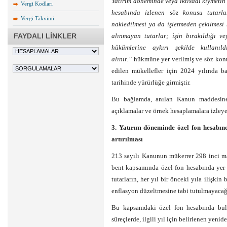
Yatırım döneminde veya iktisadi kıymetin 
Vergi Kodları
hesabında izlenen söz konusu tutarl
Vergi Takvimi
nakledilmesi ya da işletmeden çekilmesi
FAYDALI LİNKLER
alınmayan tutarlar; işin bırakıldığı 
hükümlerine aykırı şekilde kullanıl
alınır.”
hükmüne yer verilmiş ve söz kon
edilen mükellefler için 2024 yılında 
tarihinde yürürlüğe girmiştir.
Bu bağlamda, anılan Kanun maddesine 
açıklamalar ve örnek hesaplamalara izleye
3. Yatırım döneminde özel fon hesabınd
artırılması
213 sayılı Kanunun mükerrer 298 inci ma
bent kapsamında özel fon hesabında yer
tutarların, her yıl bir önceki yıla ilişkin
enflasyon düzeltmesine tabi tutulmayacağı
Bu kapsamdaki özel fon hesabında bulu
süreçlerde, ilgili yıl için belirlenen yenid