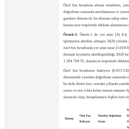
Özel fon hesabına alınan tutarların, yat
değerleme oranında artırılmasına ve yatırı
gereken dönem ile bu dönemi takip eden d
kazancının tespitinde dikkate alınmasına i
Örnek-2:
Örnek-1 de yer alan (A) A.Ş. 
işletmenin aktifine almıştır. 2026 yılın
özel fon hesabında yer alan tutar (5.019
iktisadi kıymetin aktifleştirildiği 2026 h
1.204.704 TL, kazancın tespitinde dikkate 
Özel fon hesabının bakiyesi (6.023.52
döneminde yeniden değerleme oranında art
bu defa dörtte biri, sonraki yıllarda yenid
yarısı ve son yılda kalan tutarın tamamı i
alınacak olup, hesaplamaya ilişkin özet ta
Y
Özel Fon
Yeniden
Değerleme
D
Dönem
Bakiyesi
Oranı
O
A