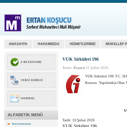
ANASAYFA
HAKKIMIZDA
HİZMETLERİMİZ
MÜKELLEF 
VUK Sirküleri 196
E-BEYANNAME
Yazan:
Koşucu
11 Şubat 2026
VUK Sirküleri 196 T.C. 
VERGI DAIRESI
Konusu :Yapılmakta Olan Y
WEBMAIL
V
ALFABETİK MENÜ
Tarih:
10 Şubat 2026
Amortismanlar
VUK Sirküleri 196