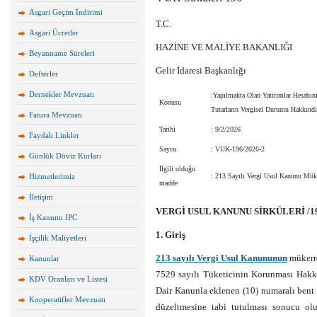
Asgari Geçim İndirimi
T.C.
Asgari Ücretler
HAZİNE VE MALİYE BAKANLIĞI
Beyanname Süreleri
Gelir İdaresi Başkanlığı
Defterler
Dernekler Mevzuatı
:Yapılmakta Olan Yatırımlar Hesabın
Konusu
Tutarların Vergisel Durumu Hakkınd
Fatura Mevzuatı
Tarihi
: 9/2/2026
Faydalı Linkler
Sayısı
: VUK-196/2026-2
Günlük Döviz Kurları
İlgili olduğu
Hizmetlerimiz
: 213 Sayılı Vergi Usul Kanunu Mük
madde
İletişim
VERGİ USUL KANUNU SİRKÜLERİ /1
İş Kanunu IPC
1. Giriş
İşçilik Maliyetleri
213 sayılı Vergi Usul Kanununun
mükerre
Kanunlar
7529 sayılı Tüketicinin Korunması Hakk
KDV Oranları ve Listesi
Dair Kanunla eklenen (10) numaralı bent 
Kooperatifler Mevzuatı
düzeltmesine tabi tutulması sonucu olu