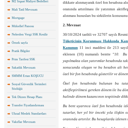
M2 İnşaat Maliyet Bedelleri
dikkate alınmayarak özel fon hesabına al
oranında artırılması ile yatırımın aktif
Mali Tatil Mevzuatı
alınması hususları bu sirkülerin konusunu
Mortgage
2. Mevzuat
Mükellef Panosu
30/10/2024 tarihli ve 32707 sayılı Resm
Nelerden Vergi SSK Kesilir
Tüketicinin Korunması Hakkında Kanu
Örnek sayfa
Kanunun
11 inci maddesi ile 213 sayıl
Pratik Bilgiler
eklenen (10) numaralı bentte
“10. Bu 
Prim Tarifesi SSK
yapılmakta olan yatırımlar hesabında taki
sonucunda oluşan ve bu hesabın alt hes
Sakatlık Mevzuatı
özel bir fon hesabında gösterilir ve döne
SMMM Ertan KOŞUCU
Özel fon hesabında bulunan bu tutarl
Sosyal Güvenlik Terimleri
Sözlüğü
aktifleştirilmesi gereken dönem ile bu dön
halinde dönem kazancının tespitinde dikka
Tek Düzen Hesap Planı
Transfer Fiyatlandırması
Bu bent uyarınca özel fon hesabında iz
tutarlar, her yıl bir önceki yıla ilişki
Ulusal Meslek Standartları
oranında artırılır. Bu hesaplarda izlenen
Vakıflar Mevzuatı