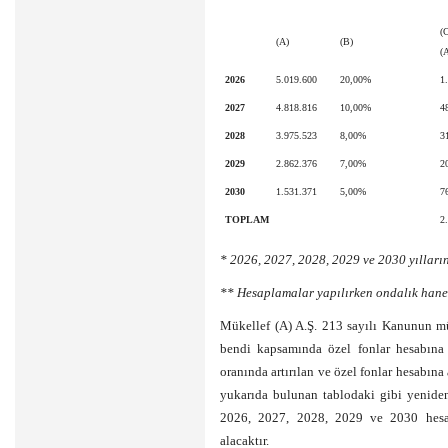
(
(A)
(B)
(
2026
5.019.600
20,00%
1
2027
4.818.816
10,00%
4
2028
3.975.523
8,00%
3
2029
2.862.376
7,00%
2
2030
1.531.371
5,00%
7
TOPLAM
2
* 2026, 2027, 2028, 2029 ve 2030 yılları
** Hesaplamalar yapılırken ondalık hanel
Mükellef (A) A.Ş. 213 sayılı Kanunun mü
bendi kapsamında özel fonlar hesabına 
oranında artırılan ve özel fonlar hesabına 
yukarıda bulunan tablodaki gibi yeniden 
2026, 2027, 2028, 2029 ve 2030 hesa
alacaktır.