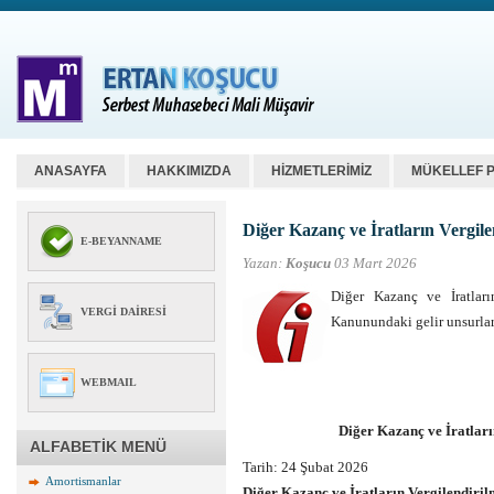
ANASAYFA
HAKKIMIZDA
HİZMETLERİMİZ
MÜKELLEF 
Diğer Kazanç ve İratların Vergil
E-BEYANNAME
Yazan:
Koşucu
03 Mart 2026
Diğer Kazanç ve İratları
VERGI DAIRESI
Kanunundaki gelir unsurların
WEBMAIL
Diğer Kazanç ve İratlar
ALFABETİK MENÜ
Tarih:
24 Şubat 2026
Amortismanlar
Diğer Kazanç ve İratların Vergilendiri