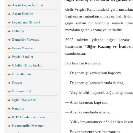
Asgari Geçim İndirimi
Gelir Vergisi Kanunundaki gelir unsurları
Asgari Ücretler
bağlanması mümkün olmayan, belirli dön
Beyanname Süreleri
çoğu zaman bir teşebbüs sonucu olmaks
meydana gelen kazanç ve iratlardır.
Defterler
2025 takvim yılında diğer kazanç v
Dernekler Mevzuatı
hazırlanan
“Diğer Kazanç ve İratları
Fatura Mevzuatı
sunulmuştur.
Faydalı Linkler
Söz konusu Rehberde;
Günlük Döviz Kurları
— Değer artışı kazancının kapsamı,
Hizmetlerimiz
— Değer artışı kazançlarında istisna,
İletişim
İş Kanunu IPC
— Vergilendirilmeyecek değer artışı kazan
İşçilik Maliyetleri
— Arızi kazancın kapsamı,
Kanunlar
— Arızi kazançlarda istisna,
KDV Oranları ve Listesi
— Yıllık beyannameye dâhil edilen kazanç 
Kooperatifler Mevzuatı
— Beyannamenin verilme zamanı,