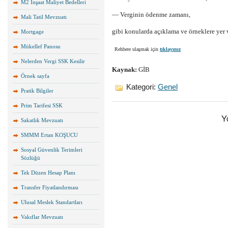
M2 İnşaat Maliyet Bedelleri
— Verginin ödenme zamanı,
Mali Tatil Mevzuatı
gibi konularda açıklama ve örneklere yer v
Mortgage
Mükellef Panosu
Rehbere ulaşmak için
tıklayınız
Nelerden Vergi SSK Kesilir
Kaynak:
GİB
Örnek sayfa
Kategori:
Genel
Pratik Bilgiler
Prim Tarifesi SSK
Y
Sakatlık Mevzuatı
SMMM Ertan KOŞUCU
Sosyal Güvenlik Terimleri
Sözlüğü
Tek Düzen Hesap Planı
Transfer Fiyatlandırması
Ulusal Meslek Standartları
Vakıflar Mevzuatı