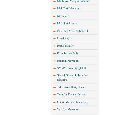
M2 İnşaat Maliyet Bedelleri
Mali Tatil Mevzuatı
Mortgage
Mükellef Panosu
Nelerden Vergi SSK Kesilir
Örnek sayfa
Pratik Bilgiler
Prim Tarifesi SSK
Sakatlık Mevzuatı
SMMM Ertan KOŞUCU
Sosyal Güvenlik Terimleri
Sözlüğü
Tek Düzen Hesap Planı
Transfer Fiyatlandırması
Ulusal Meslek Standartları
Vakıflar Mevzuatı