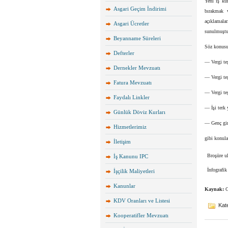
Yeni iş kur
Asgari Geçim İndirimi
bırakmak v
açıklamalar
Asgari Ücretler
sunulmuştu
Beyanname Süreleri
Söz konusu
Defterler
— Vergi teş
Dernekler Mevzuatı
— Vergi teş
Fatura Mevzuatı
— Vergi teş
Faydalı Linkler
— İşi terk 
Günlük Döviz Kurları
— Genç gir
Hizmetlerimiz
gibi konular
İletişim
Broşüre u
İş Kanunu IPC
İnfografik
İşçilik Maliyetleri
Kanunlar
Kaynak:
G
KDV Oranları ve Listesi
Kate
Kooperatifler Mevzuatı