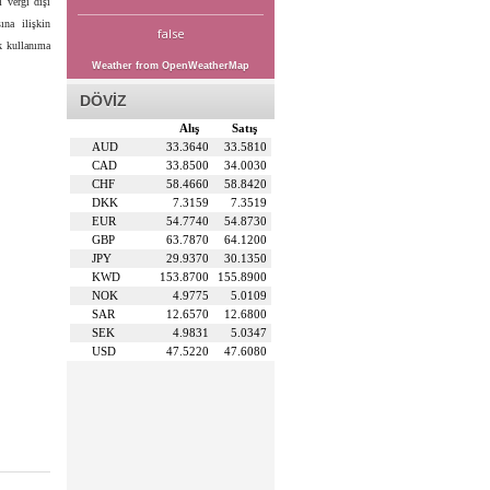
ı vergi dışı
ına ilişkin
false
k kullanıma
Weather from OpenWeatherMap
DÖVİZ
Alış
Satış
AUD
33.3640
33.5810
CAD
33.8500
34.0030
CHF
58.4660
58.8420
DKK
7.3159
7.3519
EUR
54.7740
54.8730
GBP
63.7870
64.1200
JPY
29.9370
30.1350
KWD
153.8700
155.8900
NOK
4.9775
5.0109
SAR
12.6570
12.6800
SEK
4.9831
5.0347
USD
47.5220
47.6080