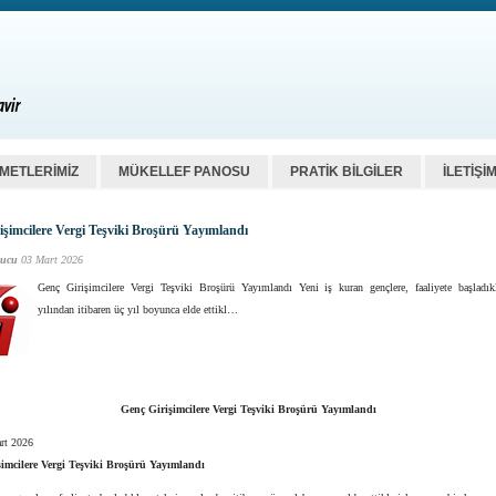
ZMETLERİMİZ
MÜKELLEF PANOSU
PRATİK BİLGİLER
İLETİŞİ
işimcilere Vergi Teşviki Broşürü Yayımlandı
ucu
03 Mart 2026
Genç Girişimcilere Vergi Teşviki Broşürü Yayımlandı Yeni iş kuran gençlere, faaliyete başladık
yılından itibaren üç yıl boyunca elde ettikl…
Genç Girişimcilere Vergi Teşviki Broşürü Yayımlandı
rt 2026
imcilere Vergi Teşviki Broşürü Yayımlandı