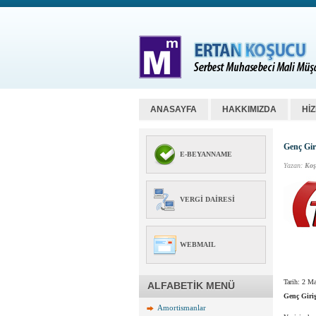
ANASAYFA
HAKKIMIZDA
Hİ
Genç Gir
E-BEYANNAME
Yazan:
Koş
VERGI DAIRESI
WEBMAIL
Tarih:
2 Ma
ALFABETİK MENÜ
Genç Giriş
Amortismanlar