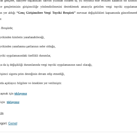
an gençlere, faaliyete başladıkları takvim yılından itibaren üç yıl boyunca elde ettikleri kazancın bir kısmın
e gençlerimizin girişimciliğe yönlendirilmesini desteklemek amacıyla getirilen vergi teşviki uygulamas
ın yer aldığı
“Genç Girişimcilere Vergi Teşviki Broşürü”
mevzuat değişiklikleri kapsamında güncellenere
r.
 Broşürde;
vikinden kimlerin yararlanabileceği,
vikinden yararlanma şartlarının neler olduğu,
viki uygulamasındaki özellikli durumlar,
ya da iş değişikliği durumlarında vergi teşviki uygulamasının nasıl olacağı,
işimci sigorta prim desteğinin devam edip etmediği,
da açıklayıcı bilgilere ve örneklere yer verilmiştir.
laşmak için
tıklayınız
 için
tıklayınız
İB
gori:
Genel