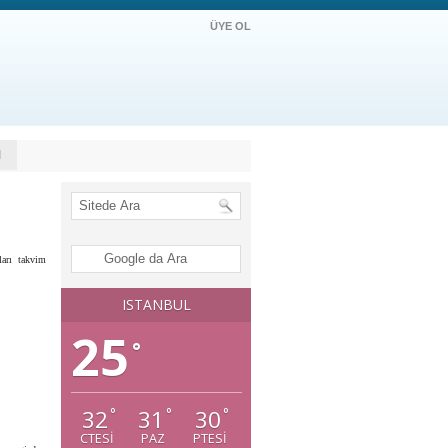
ÜYE OL
M
ları takvim
ISTANBUL
25
°
32
31
30
°
°
°
CTESI
PAZ
PTESI