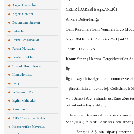
Asgari Geçim İndirimi
GELİR İDARESİ BAŞKANLIĞI
Asgari Ücretler
Ankara Defterdarlığı
Beyanname Süreleri
Gelir Kanunları Gelir Vergileri Grup Müd
Defterler
Sayı: 38418978-125[5746-25/1]-442335
Dernekler Mevzuatı
Fatura Mevzuatı
Tarih: 11.08.2025
Faydalı Linkler
Konu:
Sipariş Üzerine Gerçekleştirilen Ar-
Günlük Döviz Kurları
İlgi: …
Hizmetlerimiz
İlgide kayıtlı özelge talep formunuz ve e
İletişim
– Şirketinizin … Teknoloji Geliştirme Bö
İş Kanunu IPC
– … Sanayi A.Ş.’a sipariş usulüne göre t
İşçilik Maliyetleri
teknokentte başlatıldığı,
Kanunlar
– Tarafınıza teslim edilmek üzere anıla
KDV Oranları ve Listesi
Sanayii A.Ş.’nin Ar-Ge merkezinde sipariş 
Kooperatifler Mevzuatı
– … Sanayii A.Ş.’nin sipariş üzerine 