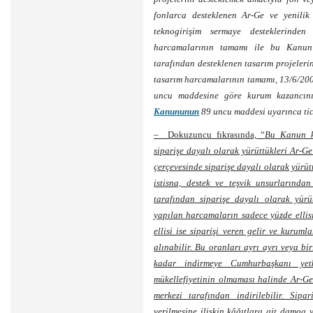
fonlarca desteklenen Ar-Ge ve yenilik 
teknogirişim sermaye desteklerinden
harcamalarının tamamı ile bu Kanun
tarafından desteklenen tasarım projeleri
tasarım harcamalarının tamamı, 13/6/200
uncu maddesine göre kurum kazancın
Kanununun
89 uncu maddesi uyarınca tica
– Dokuzuncu fıkrasında, “
Bu Kanun k
siparişe dayalı olarak yürüttükleri Ar-Ge 
çerçevesinde siparişe dayalı olarak yürütt
istisna, destek ve teşvik unsurlarında
tarafından siparişe dayalı olarak yürü
yapılan harcamaların sadece yüzde ellis
ellisi ise siparişi veren gelir ve kuruml
alınabilir. Bu oranları ayrı ayrı veya b
kadar indirmeye Cumhurbaşkanı yetki
mükellefiyetinin olmaması halinde Ar-G
merkezi tarafından indirilebilir. Sipa
verilmesine ilişkin kâğıtlara ait damga v