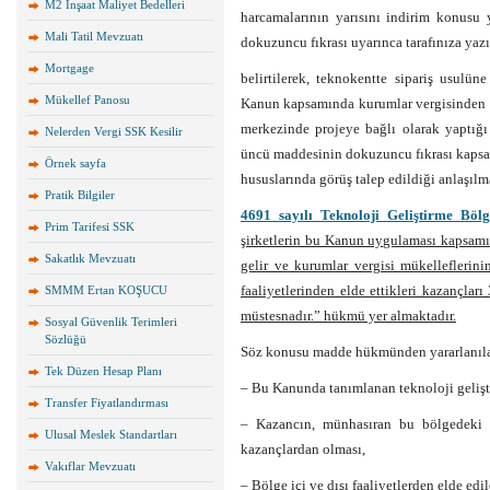
M2 İnşaat Maliyet Bedelleri
harcamalarının yarısını indirim konus
Mali Tatil Mevzuatı
dokuzuncu fıkrası uyarınca tarafınıza yazı 
Mortgage
belirtilerek, teknokentte sipariş usulün
Mükellef Panosu
Kanun kapsamında kurumlar vergisinden is
merkezinde projeye bağlı olarak yaptığı
Nelerden Vergi SSK Kesilir
üncü maddesinin dokuzuncu fıkrası kapsa
Örnek sayfa
hususlarında görüş talep edildiği anlaşılm
Pratik Bilgiler
4691 sayılı Teknoloji Geliştirme Böl
Prim Tarifesi SSK
şirketlerin bu Kanun uygulaması kapsamın
Sakatlık Mevzuatı
gelir ve kurumlar vergisi mükellefleri
faaliyetlerinden elde ettikleri kazançlar
SMMM Ertan KOŞUCU
müstesnadır.” hükmü yer almaktadır.
Sosyal Güvenlik Terimleri
Sözlüğü
Söz konusu madde hükmünden yararlanıla
Tek Düzen Hesap Planı
– Bu Kanunda tanımlanan teknoloji gelişti
Transfer Fiyatlandırması
– Kazancın, münhasıran bu bölgedeki ya
Ulusal Meslek Standartları
kazançlardan olması,
Vakıflar Mevzuatı
– Bölge içi ve dışı faaliyetlerden elde ed