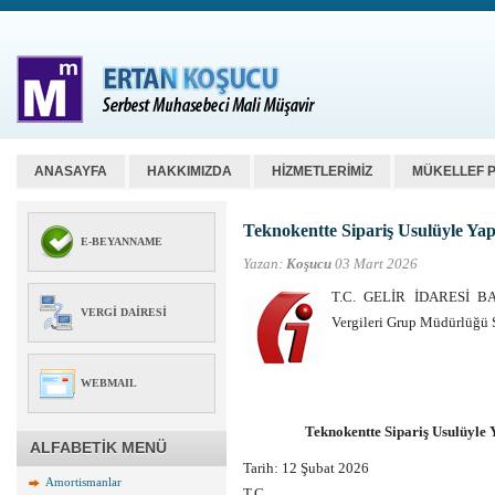
ANASAYFA
HAKKIMIZDA
HİZMETLERİMİZ
MÜKELLEF 
Teknokentte Sipariş Usulüyle Yapı
E-BEYANNAME
Yazan:
Koşucu
03 Mart 2026
T.C. GELİR İDARESİ BAŞK
VERGI DAIRESI
Vergileri Grup Müdürlüğü 
WEBMAIL
Teknokentte Sipariş Usulüyle Y
ALFABETİK MENÜ
Tarih:
12 Şubat 2026
Amortismanlar
T.C.