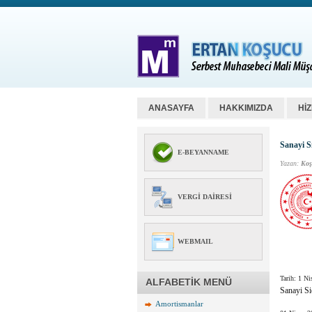
ANASAYFA
HAKKIMIZDA
Hİ
Sanayi S
E-BEYANNAME
Yazan:
Koş
VERGI DAIRESI
WEBMAIL
Tarih:
1 Ni
ALFABETİK MENÜ
Sanayi Si
Amortismanlar