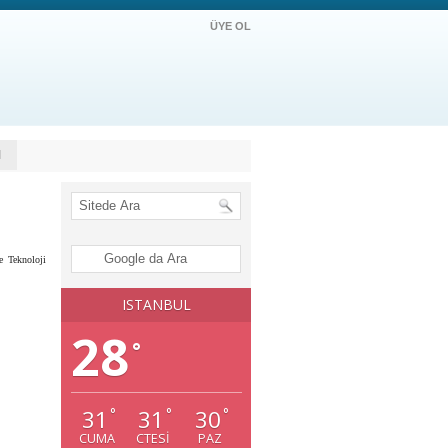
ÜYE OL
M
 Teknoloji
ISTANBUL
28
°
31
31
30
°
°
°
CUMA
CTESI
PAZ