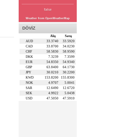
false
Weather from OpenWeatherMap
DÖVİZ
Alış
Satış
AUD
33.3740
33.5920
CAD
33.8700
34.0230
CHF
58.5830
58.9590
DKK
7.3239
7.3599
EUR
54.8350
54.9340
GBP
63.8400
64.1730
JPY
30.0210
30.2200
KWD
153.8200
155.8300
NOK
4.9707
5.0041
SAR
12.6490
12.6720
SEK
4.9922
5.0438
USD
47.5050
47.5910