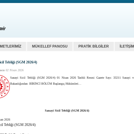
ZMETLERİMİZ
MÜKELLEF PANOSU
PRATİK BİLGİLER
İLETİŞİ
icil Tebliği (SGM 2026/4)
ucu
02 Nisan 2026
Sanayi Sicil Tebliği (SGM 2026/4) 01 Nisan 2026 Tarihli Resmi Gazete Sayı: 33211 Sanayi ve
Bakanlığından: BİRİNCİ BÖLÜM Başlangıç Hükümleri…
Sanayi Sicil Tebliği (SGM 2026/4)
san 2026
cil Tebliği (SGM 2026/4)