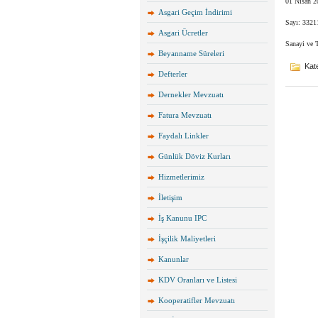
01 Nisan 2
Asgari Geçim İndirimi
Sayı: 3321
Asgari Ücretler
Sanayi ve 
Beyanname Süreleri
Kate
Defterler
Dernekler Mevzuatı
Fatura Mevzuatı
Faydalı Linkler
Günlük Döviz Kurları
Hizmetlerimiz
İletişim
İş Kanunu IPC
İşçilik Maliyetleri
Kanunlar
KDV Oranları ve Listesi
Kooperatifler Mevzuatı