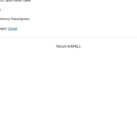
026 Tarihli Resmi Gazete
1
Teknoloji Bakanlığından:
gori:
Genel
Yorum KAPALI.