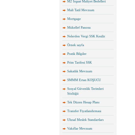
M2 İnşaat Maliyet Bedelleri
Mali Tatil Mevzuatı
Mortgage
Mükellef Panosu
Nelerden Vergi SSK Kesilir
Örnek sayfa
Pratik Bilgiler
Prim Tarifesi SSK
Sakatlık Mevzuatı
SMMM Ertan KOŞUCU
Sosyal Güvenlik Terimleri
Sözlüğü
Tek Düzen Hesap Planı
Transfer Fiyatlandırması
Ulusal Meslek Standartları
Vakıflar Mevzuatı