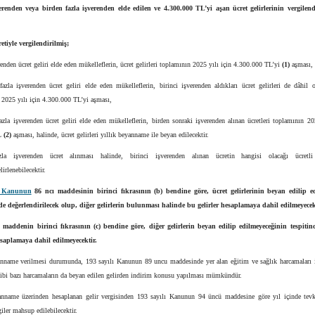
erenden veya birden fazla işverenden elde edilen ve 4.300.000 TL’yi aşan ücret gelirlerinin vergilend
etiyle vergilendirilmiş;
renden ücret geliri elde eden mükelleflerin, ücret gelirleri toplamının 2025 yılı için 4.300.000 TL’yi
(1)
aşması,
azla işverenden ücret geliri elde eden mükelleflerin, birinci işverenden aldıkları ücret gelirleri de dâhil
n 2025 yılı için 4.300.000 TL’yi aşması,
azla işverenden ücret geliri elde eden mükelleflerin, birden sonraki işverenden alınan ücretleri toplamının 20
L
(2)
aşması, halinde, ücret gelirleri yıllık beyanname ile beyan edilecektir.
zla işverenden ücret alınması halinde, birinci işverenden alınan ücretin hangisi olacağı ücretli 
lirlenebilecektir.
ı Kanunun
86 ncı maddesinin birinci fıkrasının (b) bendine göre, ücret gelirlerinin beyan edilip e
de değerlendirilecek olup, diğer gelirlerin bulunması halinde bu gelirler hesaplamaya dahil edilmeyecek
 maddenin birinci fıkrasının (c) bendine göre, diğer gelirlerin beyan edilip edilmeyeceğinin tespitin
hesaplamaya dahil edilmeyecektir.
anname verilmesi durumunda, 193 sayılı Kanunun 89 uncu maddesinde yer alan eğitim ve sağlık harcamaları i
gibi bazı harcamaların da beyan edilen gelirden indirim konusu yapılması mümkündür.
anname üzerinden hesaplanan gelir vergisinden 193 sayılı Kanunun 94 üncü maddesine göre yıl içinde tevki
iler mahsup edilebilecektir.