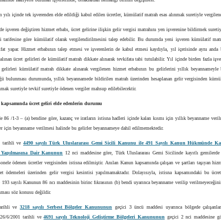
 yılı içinde tek işverenden elde edildiği kabul edilen ücretler, kümülatif matrah esas alınmak suretiyle vergilendi
nde işveren değiştiren hizmet erbabı, ücret gelirine ilişkin gelir vergisi matrahını yen işverenine bildirmek suretiy
si tarifesine göre kümülatif olarak vergilendirilmesini talep edebilir. Bu durumda yeni işveren kümülatif mat
ifat yapar. Hizmet erbabının talep etmesi ve işverenlerin de kabul etmesi kaydıyla, yıl içerisinde aynı anda 
alınan ücret gelirleri de kümülatif matrah dikkate alınarak tevkifata tabi tutulabilir. Yıl içinde birden fazla işv
t gelirleri kümülatif matrah dikkate alınarak vergilenen hizmet erbabının bu gelirlerini yıllık beyannameyl
ü bulunması durumunda, yıllık beyannamede bildirilen matrah üzerinden hesaplanan gelir vergisinden kümül
nmak suretiyle tevkif suretiyle ödenen vergiler mahsup edilebilecektir.
a kapsamında ücret geliri elde edenlerin durumu
6 /1-3 – (a) bendine göre, kazanç ve iratların istisna hadleri içinde kalan kısmı için yıllık beyanname ver
ler için beyanname verilmesi halinde bu gelirler beyannameye dahil edilmemektedir.
 tarihli ve
4490 sayılı Türk Uluslararası Gemi Sicili Kanunu ile 491 Sayılı Kanun Hükmünde K
k Yapılmasına Dair Kanunun
12 nci maddesine göre, Türk Uluslararası Gemi Sicilinde kayıtlı gemilerde 
sonele ödenen ücretler vergisinden istisna edilmiştir. Anılan Kanun kapsamında çalışan ve şartları taşıyan hiz
ret ödemeleri üzerinden gelir vergisi kesintisi yapılmamaktadır. Dolayısıyla, istisna kapsamındaki bu ücret
 193 sayılı Kanunun 86 ncı maddesinin birinc fıkrasının (b) bendi uyarınca beyanname verilip verilmeyeceğini
nması söz konusu değildir.
arihli ve
3218 sayılı Serbest Bölgeler Kanununun
geçici 3 üncü maddesi uyarınca bölgede çalışanları
 26/6/2001 tarihli ve
4691 sayılı Teknoloji Geliştirme Bölgeleri Kanununun
geçici 2 nci maddesine g