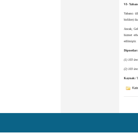
VI- Yabanc
Yabancı ülk
birlikte) i
Ancak; Gel
hizmet erba
edilmiştir.
Dipnotlar:
(1) 103 ünc
(2) 103 ünc
Kaynak:
T
Kate