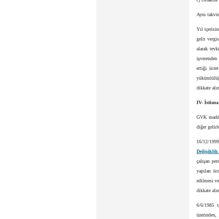
Aynı takvim
Yıl içerisi
gelir vergi
alarak tevk
işverenden 
ettiği ücre
yükümlülüğ
dikkate alı
IV- İstisn
GVK madde 8
diğer gelir
16/12/1999
Değişikli
çalışan per
yapılan üc
edilmesi ve
dikkate alı
6/6/1985 t
üzerinden,