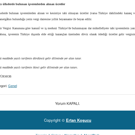
ı ülkelerde bulunan işverenlerden alınan ücretler
elerde bulunan işverenlerden alınan ve kesintiye tabi olmayan ücretler (varsa Türkiye dahilindeki kazanç ve
kametgâhın bulunduğu yerin vergi dairesine yıllık beyanname ile beyan edilir.
ir Vergisi Kanununa göre kanunî ve iş merkezi Türkiye’de bulunmayan dar mükellefiyete tabi işverenlerin yanı
bına, işverenin Türkiye dışında elde ettiği kazançları üzerinden döviz olarak ödediği ücretler gelir vergisi
ü maddede yazılı tarifenin dördüncü gelir diliminde yer alan tutar.
ü maddede yazılı tarifenin ikinci gelir diliminde yer alan tutarı.
ÜRMOB
gori:
Genel
Yorum KAPALI.
Copyright ©
Ertan Koşucu