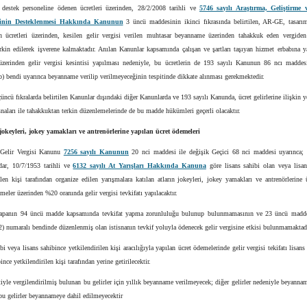
 destek personeline ödenen ücretleri üzerinden, 28/2/2008 tarihli ve
5746 sayılı Araştırma, Geliştirme 
erinin Desteklenmesi Hakkında Kanunun
3 üncü maddesinin ikinci fıkrasında belirtilen, AR-GE, tasarı
in ücretleri üzerinden, kesilen gelir vergisi verilen muhtasar beyanname üzerinden tahakkuk eden vergiden
erkin edilerek işverene kalmaktadır. Anılan Kanunlar kapsamında çalışan ve şartları taşıyan hizmet erbabına y
üzerinden gelir vergisi kesintisi yapılması nedeniyle, bu ücretlerin de 193 sayılı Kanunun 86 ncı maddesi
(b) bendi uyarınca beyanname verilip verilmeyeceğinin tespitinde dikkate alınması gerekmektedir.
çüncü fıkralarda belirtilen Kanunlar dışındaki diğer Kanunlarda ve 193 sayılı Kanunda, ücret gelirlerine ilişkin ye
isnaları ile tahakkuktan terkin düzenlemelerinde de bu madde hükümleri geçerli olacaktır.
 jokeyleri, jokey yamakları ve antrenörlerine yapılan ücret ödemeleri
 Gelir Vergisi Kanunu
7256 sayılı Kanunun
20 nci maddesi ile değişik Geçici 68 nci maddesi uyarınca;
adar, 10/7/1953 tarihli ve
6132 sayılı At Yarışları Hakkında Kanuna
göre lisans sahibi olan veya lisan
ilen kişi tarafından organize edilen yarışmalara katılan atların jokeyleri, jokey yamakları ve antrenörlerine 
meler üzerinden %20 oranında gelir vergisi tevkifatı yapılacaktır.
panın 94 üncü madde kapsamında tevkifat yapma zorunluluğu bulunup bulunmamasının ve 23 üncü madde
(2) numaralı bendinde düzenlenmiş olan istisnanın tevkif yoluyla ödenecek gelir vergisine etkisi bulunmamaktadı
bi veya lisans sahibince yetkilendirilen kişi aracılığıyla yapılan ücret ödemelerinde gelir vergisi tekifatı lisans
ince yetkilendirilen kişi tarafından yerine getirilecektir.
tiyle vergilendirilmiş bulunan bu gelirler için yıllık beyanname verilmeyecek; diğer gelirler nedeniyle beyanna
bu gelirler beyannameye dahil edilmeyecektir