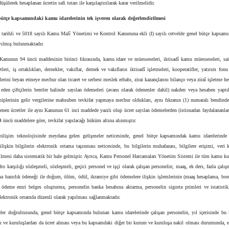
üşülerek hesaplanan ücretin safi tutarı ile karşılaştırılarak karar verilmelidir.
bütçe kapsamındaki kamu idarelerinin tek işveren olarak değerlendirilmesi
 tarihli ve 5018 sayılı Kamu Malî Yönetimi ve Kontrol Kanununa ekli (I) sayılı cetvelde genel bütçe kapsam
ayılmış bulunmaktadır.
 Kanunun 94 üncü maddesinin birinci fıkrasında, kamu idare ve müesseseleri, iktisadî kamu müesseseleri, sai
ketleri, iş ortaklıkları, dernekler, vakıflar, dernek ve vakıfların iktisadî işletmeleri, kooperatifler, yatırım fonu
rlerini beyan etmeye mecbur olan ticaret ve serbest meslek erbabı, zirai kazançlarını bilanço veya ziraî işletme he
 eden çiftçilerin bentler halinde sayılan ödemeleri (avans olarak ödenenler dahil) nakden veya hesaben yaptık
hiplerinin gelir vergilerine mahsuben tevkifat yapmaya mecbur oldukları, aynı fıkranın (1) numaralı bendind
enen ücretler ile aynı Kanunun 61 inci maddede yazılı olup ücret sayılan ödemelerden (istisnadan faydalananlar
 üncü maddelere göre, tevkifat yapılacağı hüküm altına alınmıştır.
lişim teknolojisinde meydana gelen gelişmeler neticesinde, genel bütçe kapsamındak kamu idarelerinde ç
 ilişkin bilgilerin elektronik ortama taşınması neticesinde, bu bilgilerin muhafazası, bilgilere erişimi, veri
ilmesi daha sistematik bir hale gelmiştir. Ayrıca, Kamu Personel Harcamaları Yönetim Sistemi ile tüm kamu k
o karşılığı sözleşmeli, sözleşmeli, geçici personel ve işçi olarak çalışan personelin; maaş, ek ders, fazla çalışm
na hazırlık ödeneği ile doğum, ölüm, ödül, ikramiye gibi ödemelere ilişkin işlemlerinin (maaş hesaplama, bor
 ödeme emri belges oluşturma, personelin banka hesabına aktarma, personelin sigorta primleri ve istatistik
elektronik ortamda düzenli olarak yapılması sağlanmaktadır.
ler doğrultusunda, genel bütçe kapsamında bulunan kamu idarelerinde çalışan personelin, yıl içerisinde bu
 ve kuruluşlardan da ücret alması veya bu kapsamdaki diğer bir kurum ve kuruluşa nakil olması durumunda, el