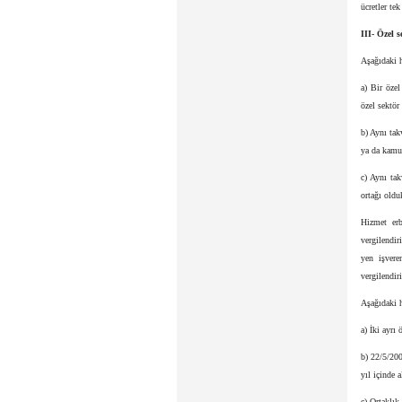
ücretler tek
III- Özel 
Aşağıdaki h
a) Bir özel
özel sektör
b) Aynı tak
ya da kamu 
c) Aynı tak
ortağı olduk
Hizmet erb
vergilendir
yen işvere
vergilendiri
Aşağıdaki h
a) İki ayrı
b) 22/5/200
yıl içinde 
c) Ortaklık