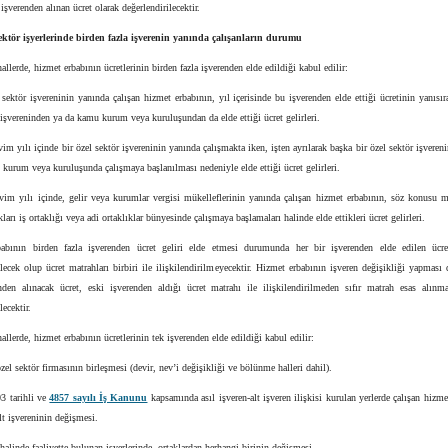
 işverenden alınan ücret olarak değerlendirilecektir.
sektör işyerlerinde birden fazla işverenin yanında çalışanların durumu
allerde, hizmet erbabının ücretlerinin birden fazla işverenden elde edildiği kabul edilir:
 sektör işvereninin yanında çalışan hizmet erbabının, yıl içerisinde bu işverenden elde ettiği ücretinin yanısır
 işvereninden ya da kamu kurum veya kuruluşundan da elde ettiği ücret gelirleri.
vim yılı içinde bir özel sektör işvereninin yanında çalışmakta iken, işten ayrılarak başka bir özel sektör işveren
kurum veya kuruluşunda çalışmaya başlanılması nedeniyle elde ettiği ücret gelirleri.
vim yılı içinde, gelir veya kurumlar vergisi mükelleflerinin yanında çalışan hizmet erbabının, söz konusu m
ları iş ortaklığı veya adi ortaklıklar bünyesinde çalışmaya başlamaları halinde elde ettikleri ücret gelirleri.
abının birden fazla işverenden ücret geliri elde etmesi durumunda her bir işverenden elde edilen ücre
ilecek olup ücret matrahları birbiri ile ilişkilendirilmeyecektir. Hizmet erbabının işveren değişikliği yapmas
nden alınacak ücret, eski işverenden aldığı ücret matrahı ile ilişkilendirilmeden sıfır matrah esas alınma
lecektir.
allerde, hizmet erbabının ücretlerinin tek işverenden elde edildiği kabul edilir:
 özel sektör firmasının birleşmesi (devir, nev’i değişikliği ve bölünme halleri dahil).
3 tarihli ve
4857 sayılı İş Kanunu
kapsamında asıl işveren-alt işveren ilişkisi kurulan yerlerde çalışan hizme
alt işvereninin değişmesi.
 halinde faaliyette bulunan işyerlerinde, ortaklardan herhangi birinin değişmesi.