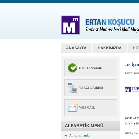
ANASAYFA
HAKKIMIZDA
Hİ
Tek İşve
E-BEYANNAME
Yazan:
Koş
VERGI DAIRESI
WEBMAIL
Tarih:
23 M
2025 Yılı
ALFABETİK MENÜ
2025 yılınd
Amortismanlar