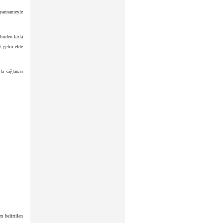
beyannameyle
birden fazla
 geliri elde
rla sağlanan
n belirtilen