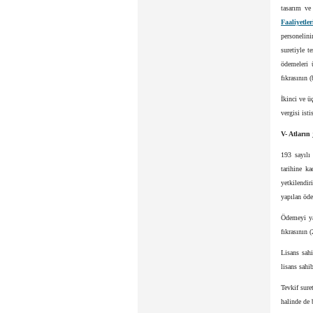
tasarım ve
Faaliyetl
personelin
suretiyle t
ödemeleri 
fıkrasının 
İkinci ve ü
vergisi ist
V- Atların
193 sayılı
tarihine k
yetkilendir
yapılan öde
Ödemeyi ya
fıkrasının 
Lisans sahi
lisans sahib
Tevkif sure
halinde de 