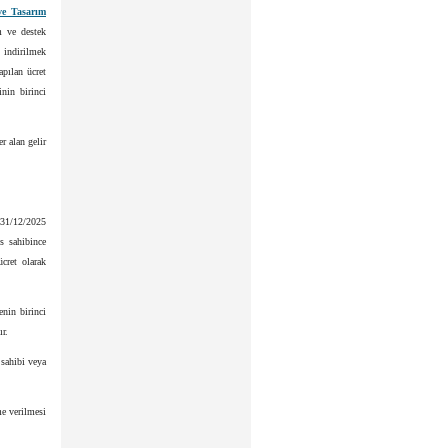
ve Tasarım
m ve destek
 indirilmek
apılan ücret
nin birinci
r alan gelir
 31/12/2025
s sahibince
ücret olarak
nin birinci
r.
 sahibi veya
me verilmesi