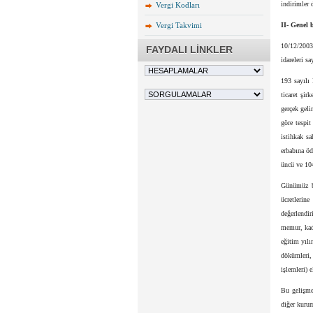
indirimler d
Vergi Kodları
Vergi Takvimi
II- Genel 
10/12/2003
FAYDALI LİNKLER
idareleri s
193 sayılı
ticaret şir
gerçek geli
göre tespit
istihkak sa
erbabına öd
üncü ve 104
Günümüz bi
ücretlerine
değerlendir
memur, kadr
eğitim yılı
dökümleri,
işlemleri) 
Bu gelişme
diğer kurum