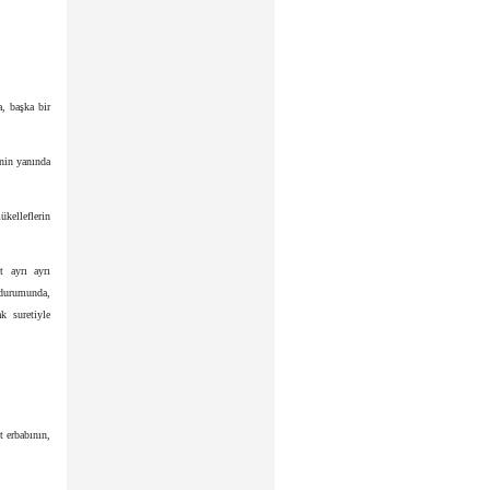
a, başka bir
inin yanında
ükelleflerin
t ayrı ayrı
ı durumunda,
k suretiyle
t erbabının,