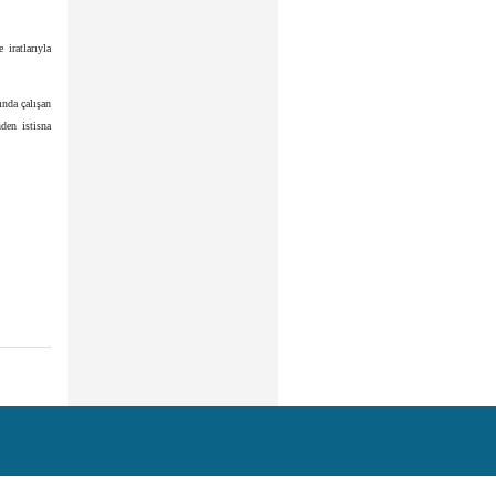
 iratlarıyla
nda çalışan
nden istisna