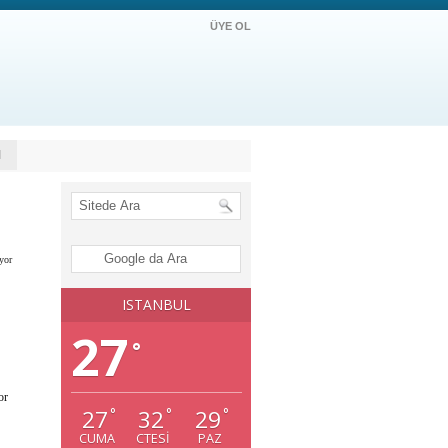
ÜYE OL
M
yor
ISTANBUL
27
°
or
27
32
29
°
°
°
CUMA
CTESI
PAZ