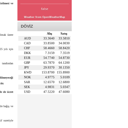
irilmesi ve
false
Weather from OpenWeatherMap
DÖVİZ
Alış
Satış
 olmak üzere
AUD
33.3640
33.5810
CAD
33.8500
34.0030
CHF
58.4660
58.8420
25 yılı için
DKK
7.3159
7.3519
EUR
54.7740
54.8730
GBP
63.7870
64.1200
tarafından
JPY
29.9370
30.1350
KWD
153.8700
155.8900
NOK
4.9775
5.0109
dilmeyeceği
SAR
12.6570
12.6800
tir.
SEK
4.9831
5.0347
USD
47.5220
47.6080
de de ücret
le bağış ve
f suretiyle