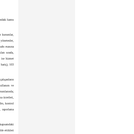
ındaki kamu
r kurumlar,
 yönetenler,
sabı esasına
ları sırada,
e ise hizmet
 hariç), 103
alışanların
 kullanım ve
urumlarında;
a ücretleri,
dro, kontrol
, raporlama
 kapsamdaki
de ettikleri