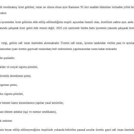
abi tutulmamış ücret gelirleri, tutarı ne olursa olsun aynı Kanunun 95 inci maddes hükmüne istinaden yıllık 
ektir.
a işverenden ücret gelirinin elde edilip edilmediğinin tespiti açısından önemli olan, ücretlinin sadece aynı anda 
anında çalışarak ücret geliri elde etmesi değil, 2025 yılı içerisinde birden fazla işverenin yanında çalışarak ücret
vergi, gelirin safi tutarı üzerinden alınmaktadır. Ücretin safi tutarı, işveren tarafından verilen para ve aynıla
plamından (yani ücretin gayrisafi tutarından) bell indirimlerin yapılmasından sonra kalan miktardır.
er şunlardır:
idatı ve sosyal sigorta primleri,
güvenlik destekleme primi,
sigortası primi,
hıs sigorta primleri,
benzeri kamu kurumlarınca yapılan yasal kesintiler,
ara ödenen aidatlar (işçi ve memur sendikaları),
ik indirimi
inin beyan edilip edilmeyeceğinin tespitinde yukarıda belirtilen parasal sınırlar ücretin gayri safi tutarı üzerinde