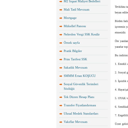
M2 İnşaat Maliyet Bedelleri
Tevkifata t
Mali Tatil Mevzuatı
beyan edilec
Mortgage
Birden fazl
Mükellef Panosu
işverenin y
etmesidir.
Nelerden Vergi SSK Kesilir
Öte yandan 
Örnek sayfa
yararlar to
Pratik Bilgiler
Bu indiriml
Prim Tarifesi SSK
1. Emekli a
Sakatlık Mevzuatı
2. Sosyal 
SMMM Ertan KOŞUCU
3. İşsizlik 
Sosyal Güvenlik Terimleri
Sözlüğü
4. Hayat/şa
Tek Düzen Hesap Planı
5. OYAK ve 
Transfer Fiyatlandırması
6. Sendikal
Ulusal Meslek Standartları
7. Engellil
Vakıflar Mevzuatı
Ücret gelir