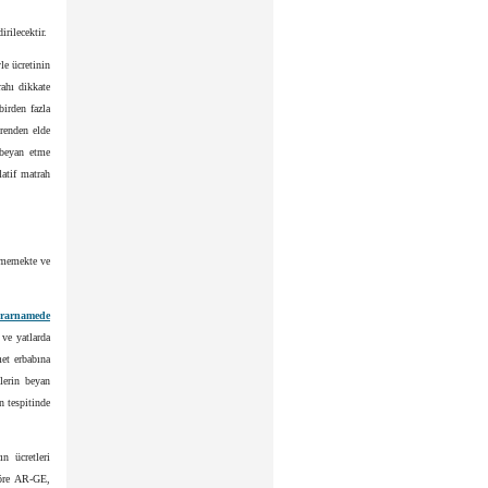
rilecektir.
le ücretinin
rahı dikkate
birden fazla
erenden elde
e beyan etme
atif matrah
ilmemekte ve
ararnamede
ve yatlarda
met erbabına
lerin beyan
n tespitinde
n ücretleri
öre AR-GE,