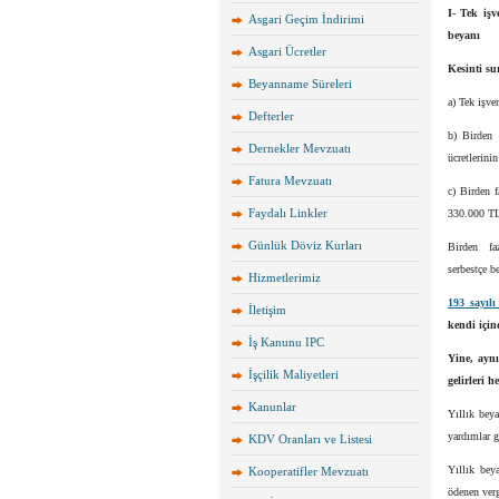
I- Tek işv
Asgari Geçim İndirimi
beyanı
Asgari Ücretler
Kesinti sur
Beyanname Süreleri
a) Tek işve
Defterler
b) Birden f
Dernekler Mevzuatı
ücretlerini
Fatura Mevzuatı
c) Birden f
Faydalı Linkler
330.000 T
Günlük Döviz Kurları
Birden fa
serbestçe be
Hizmetlerimiz
193 sayıl
İletişim
kendi için
İş Kanunu IPC
Yine, aynı
İşçilik Maliyetleri
gelirleri 
Kanunlar
Yıllık bey
yardımlar 
KDV Oranları ve Listesi
Yıllık bey
Kooperatifler Mevzuatı
ödenen verg