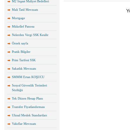
M2 İnşaat Maliyet Bedelleri
Y
Mali Tatil Mevzuatı
Mortgage
Mükellef Panosu
Nelerden Vergi SSK Kesilir
Örnek sayfa
Pratik Bilgiler
Prim Tarifesi SSK
Sakatlık Mevzuatı
SMMM Ertan KOŞUCU
Sosyal Güvenlik Terimleri
Sözlüğü
Tek Düzen Hesap Planı
Transfer Fiyatlandırması
Ulusal Meslek Standartları
Vakıflar Mevzuatı