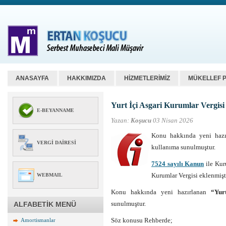
ANASAYFA
HAKKIMIZDA
HİZMETLERİMİZ
MÜKELLEF 
Yurt İçi Asgari Kurumlar Vergis
E-BEYANNAME
Yazan:
Koşucu
03 Nisan 2026
Konu hakkında yeni haz
VERGI DAIRESI
kullanıma sunulmuştur.
7524 sayılı Kanun
ile Kur
Kurumlar Vergisi eklenmişti
WEBMAIL
Konu hakkında yeni hazırlanan
“Yur
sunulmuştur.
ALFABETİK MENÜ
Söz konusu Rehberde;
Amortismanlar