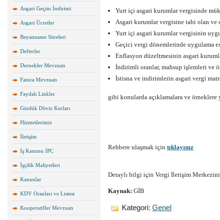
Asgari Geçim İndirimi
Yurt içi asgari kurumlar vergisinde müke
Asgari kurumlar vergisine tabi olan ve
Asgari Ücretler
Yurt içi asgari kurumlar vergisinin uy
Beyanname Süreleri
Geçici vergi dönemlerinde uygulama es
Defterler
Enflasyon düzeltmesinin asgari kurumlar
Dernekler Mevzuatı
İndirimli oranlar, mahsup işlemleri ve öz
İstisna ve indirimlerin asgari vergi matr
Fatura Mevzuatı
Faydalı Linkler
gibi konularda açıklamalara ve örneklere y
Günlük Döviz Kurları
Hizmetlerimiz
İletişim
Rehbere ulaşmak için
tıklayınız
İş Kanunu IPC
İşçilik Maliyetleri
Detaylı bilgi için Vergi İletişim Merkezin
Kanunlar
Kaynak:
GİB
KDV Oranları ve Listesi
Kategori:
Genel
Kooperatifler Mevzuatı