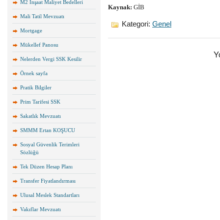
M2 İnşaat Maliyet Bedelleri
Kaynak:
GİB
Mali Tatil Mevzuatı
Kategori:
Genel
Mortgage
Mükellef Panosu
Y
Nelerden Vergi SSK Kesilir
Örnek sayfa
Pratik Bilgiler
Prim Tarifesi SSK
Sakatlık Mevzuatı
SMMM Ertan KOŞUCU
Sosyal Güvenlik Terimleri
Sözlüğü
Tek Düzen Hesap Planı
Transfer Fiyatlandırması
Ulusal Meslek Standartları
Vakıflar Mevzuatı