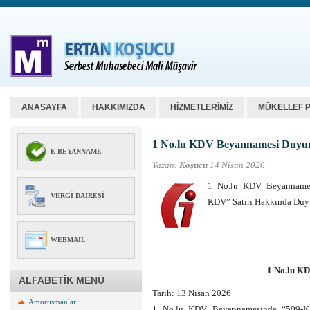
ANASAYFA
HAKKIMIZDA
HİZMETLERİMİZ
MÜKELLEF 
1 No.lu KDV Beyannamesi Duyu
E-BEYANNAME
Yazan:
Koşucu
14 Nisan 2026
1 No.lu KDV Beyannames
VERGI DAIRESI
KDV” Satırı Hakkında Du
WEBMAIL
1 No.lu K
ALFABETİK MENÜ
Tarih:
13 Nisan 2026
Amortismanlar
1 No.lu KDV Beyannamesinde “509-KK