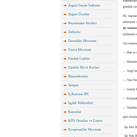
Başkanlığım
Asgari Geçim İndirimi
gönüllü uyu
Asgari Ücretler
Bu kapsamd
elektronik 
Beyanname Süreleri
ile Serbe
Defterler
kullanıma 
Dernekler Mevzuatı
Söz konusu
Fatura Mevzuatı
— Hak ve ö
Faydalı Linkler
— Düzenlem
Günlük Döviz Kurları
— Vergi be
Hizmetlerimiz
— Yeni Nes
İletişim
— Gerçek F
İş Kanunu IPC
— Kullanabi
İşçilik Maliyetleri
— Yararlana
Kanunlar
gibi konular
KDV Oranları ve Listesi
İşe Yeni 
Kooperatifler Mevzuatı
İşe Yeni 