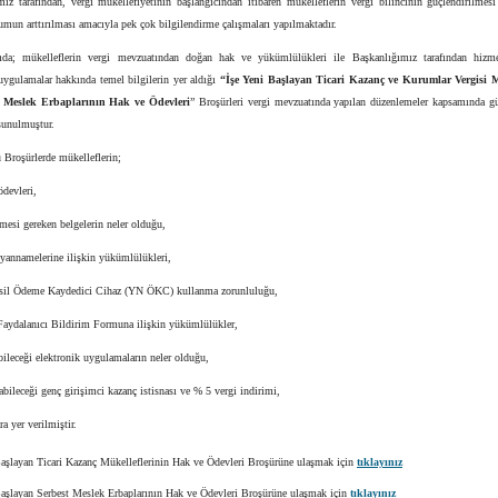
ız tarafından, vergi mükellefiyetinin başlangıcından itibaren mükelleflerin vergi bilincinin güçlendirilmes
mun arttırılması amacıyla pek çok bilgilendirme çalışmaları yapılmaktadır.
a; mükelleflerin vergi mevzuatından doğan hak ve yükümlülükleri ile Başkanlığımız tarafından hizm
uygulamalar hakkında temel bilgilerin yer aldığı
“İşe Yeni Başlayan Ticari Kazanç ve Kurumlar Vergisi M
st Meslek Erbaplarının Hak ve Ödevleri
” Broşürleri vergi mevzuatında yapılan düzenlemeler kapsamında gü
sunulmuştur.
 Broşürlerde mükelleflerin;
devleri,
esi gereken belgelerin neler olduğu,
yannamelerine ilişkin yükümlülükleri,
il Ödeme Kaydedici Cihaz (YN ÖKC) kullanma zorunluluğu,
aydalanıcı Bildirim Formuna ilişkin yükümlülükler,
leceği elektronik uygulamaların neler olduğu,
bileceği genç girişimci kazanç istisnası ve % 5 vergi indirimi,
a yer verilmiştir.
Başlayan Ticari Kazanç Mükelleflerinin Hak ve Ödevleri Broşürüne ulaşmak için
tıklayınız
Başlayan Serbest Meslek Erbaplarının Hak ve Ödevleri Broşürüne ulaşmak için
tıklayınız