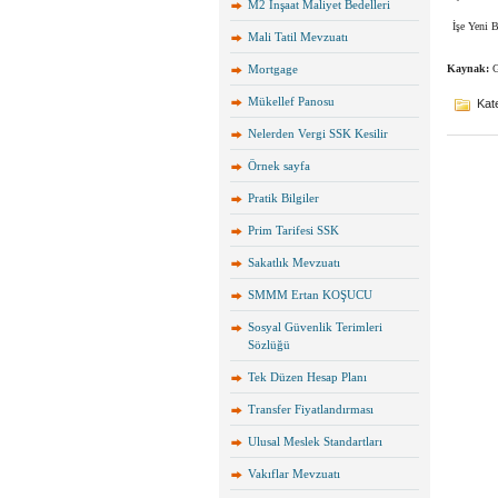
M2 İnşaat Maliyet Bedelleri
İşe Yeni 
Mali Tatil Mevzuatı
Mortgage
Kaynak:
G
Mükellef Panosu
Kate
Nelerden Vergi SSK Kesilir
Örnek sayfa
Pratik Bilgiler
Prim Tarifesi SSK
Sakatlık Mevzuatı
SMMM Ertan KOŞUCU
Sosyal Güvenlik Terimleri
Sözlüğü
Tek Düzen Hesap Planı
Transfer Fiyatlandırması
Ulusal Meslek Standartları
Vakıflar Mevzuatı