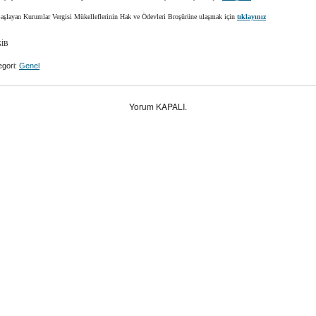
Başlayan Kurumlar Vergisi Mükelleflerinin Hak ve Ödevleri Broşürüne ulaşmak için
tıklayınız
İB
gori:
Genel
Yorum KAPALI.