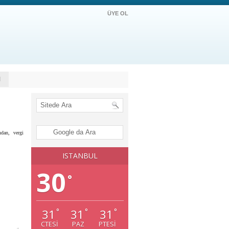
ÜYE OL
M
ndan, vergi
ISTANBUL
30
°
31
31
31
°
°
°
CTESI
PAZ
PTESI