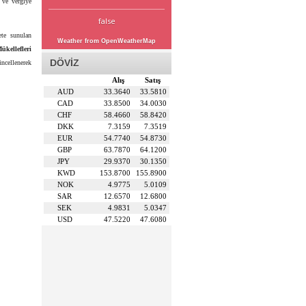
i ve vergiye
false
ete sunulan
Weather from OpenWeatherMap
ükellefleri
DÖVİZ
ncellenerek
Alış
Satış
AUD
33.3640
33.5810
CAD
33.8500
34.0030
CHF
58.4660
58.8420
DKK
7.3159
7.3519
EUR
54.7740
54.8730
GBP
63.7870
64.1200
JPY
29.9370
30.1350
KWD
153.8700
155.8900
NOK
4.9775
5.0109
SAR
12.6570
12.6800
SEK
4.9831
5.0347
USD
47.5220
47.6080