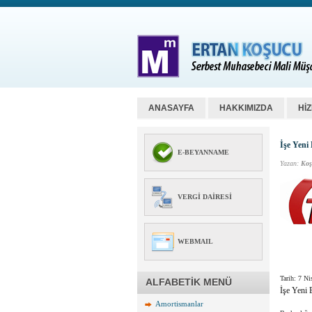
ANASAYFA
HAKKIMIZDA
Hİ
İşe Yeni
E-BEYANNAME
Yazan:
Koş
VERGI DAIRESI
WEBMAIL
Tarih:
7 Ni
ALFABETİK MENÜ
İşe Yeni 
Amortismanlar