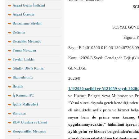
Asgari Geçim İndirimi
SGK
Asgari Ücretler
Beyanname Süreleri
SOSYAL GÜVE
Defterler
Sigorta 
Dernekler Mevzuatı
Sayı : E-24010506-010.06-139467208 09
Fatura Mevzuatı
Konu : 2020/8 Sayılı Genelgede Değişikl
Faydalı Linkler
GENELGE
Günlük Döviz Kurları
Hizmetlerimiz
2026/9
İletişim
1/4/2020 tarihli ve 5121059 sayılı 2020/
İş Kanunu IPC
ve Hizmet Belgesi veya Muhtasar ve Pr
“Yasal süresi dışında gerek kendiliğinden
İşçilik Maliyetleri
ek nitelikteki aylık prim ve hizmet belge
Kanunlar
sayısı hem de prime esas kazanç bil
KDV Oranları ve Listesi
uygulanmayacaktır.” hükmünü içeren 2
aylık prim ve hizmet belgesinden/muht
Kooperatifler Mevzuatı
olmak üzere yürürlükten kaldırılmıştır.