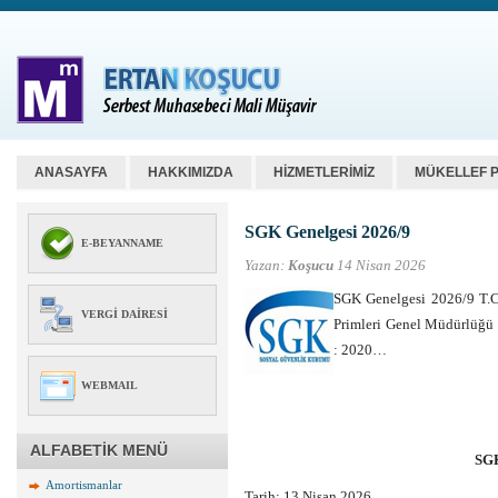
ANASAYFA
HAKKIMIZDA
HİZMETLERİMİZ
MÜKELLEF 
SGK Genelgesi 2026/9
E-BEYANNAME
Yazan:
Koşucu
14 Nisan 2026
SGK Genelgesi 2026/9 
VERGI DAIRESI
Primleri Genel Müdürlüğü
: 2020…
WEBMAIL
ALFABETİK MENÜ
SGK
Amortismanlar
Tarih:
13 Nisan 2026