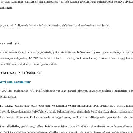
piyasası kurumları” başlıklı 35 inci maddesinde, “(1) Bu Kanuna göre faaliyette bulunabilecek sermaye piyasa
terilmiştir:
piyasasında faaliyette bulunacak bağımsız denetim, değerleme ve derecelendirme kuruluşları
 yer verilmiştir.
er alan hüküm ve açıklamalar çerçevesinde, şirketiniz 6362 sayılı Sermaye Piyasası Kanununda sayılan serma
rasında yer aldığından, 1/1/2023 tarihinden itibaren elde ettiğiniz kurum kazançlarınızın tamamına uygulana
nının %30 olarak dikkate alınması gerekmektedir.
Gİ USUL KANUNU YÖNÜNDEN:
ı Vergi Usul Kanununun
;
 298 inci maddesinde, “A) Malî tablolarda yer alan parasal olmayan kıymetler aşağıdaki hükümlere gör
e tâbi tutulur.
ını bilanço esasına göre tespit eden gelir ve kurumlar vergisi mükellefleri fiyat endeksindeki artışın, için
l son üç hesap döneminde %100’den ve içinde bulunulan hesap döneminde % 10’dan fazla olması halinde malî 
üzeltmesine tâbi tutarlar. Enflasyon düzeltmesi uygulaması, her iki şartın birlikte gerçekleşmemesi halinde sona 
ren mükellefler, geçici vergi dönemlerinin sonu itibarıyla malî tabloları düzenlemek ve enflasyon düzelt
ar. Geçici vergi dönemlerinde yukarıda belirtilen oranların tespitinde, son üç hesap dönemi yerine üçer aylı