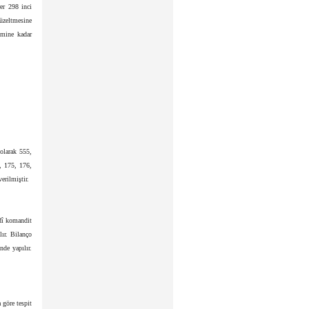
er 298 inci
düzeltmesine
emine kadar
olarak 555,
, 175, 176,
erilmiştir.
adî komandit
lır. Bilanço
nde yapılır.
 göre tespit