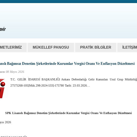
ZMETLERİMİZ
MÜKELLEF PANOSU
PRATİK BİLGİLER
İLETİŞİ
nslı Bağımsız Denetim Şirketlerinde Kurumlar Vergisi Oranı Ve Enflasyon Düzeltmesi
ucu
08 Mayıs 2026
T.C. GELİR İDARESİ BAŞKANLIĞI Ankara Defterdarlığı Gelir Kanunları Usul Grup Müdürlüğ
27575268-105[Mük.298-2024-533]-175780 Tarih: 23.03.2026…
SPK Lisanslı Bağımsız Denetim Şirketlerinde Kurumlar Vergisi Oranı Ve Enflasyon Düzeltmesi
yıs 2026