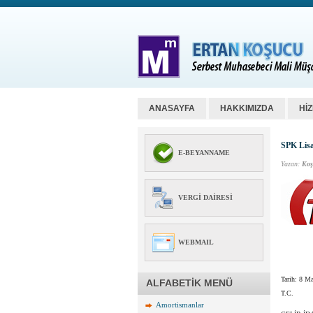
ANASAYFA
HAKKIMIZDA
Hİ
SPK Lisa
E-BEYANNAME
Yazan:
Koş
VERGI DAIRESI
WEBMAIL
Tarih:
8 Ma
ALFABETİK MENÜ
T.C.
Amortismanlar