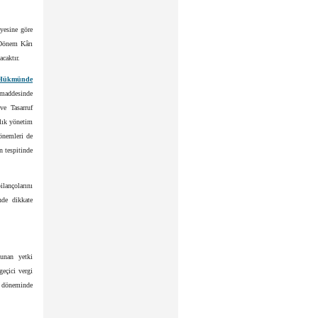
yesine göre
 “Dönem Kârı
caktır.
 Hükmünde
 maddesinde
ve Tasarruf
rlık yönetim
dönemleri de
n tespitinde
lançolarını
nde dikkate
unan yetki
eçici vergi
i döneminde