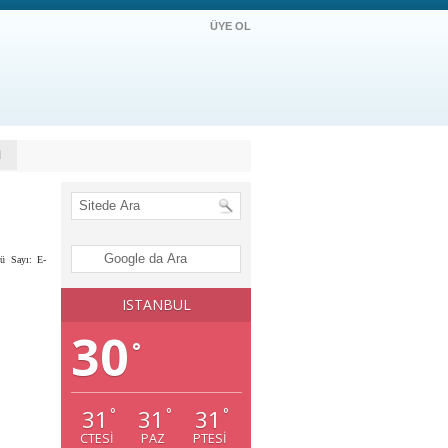
ÜYE OL
M
ü Sayı: E-
ISTANBUL
30
°
31
31
31
°
°
°
CTESI
PAZ
PTESI