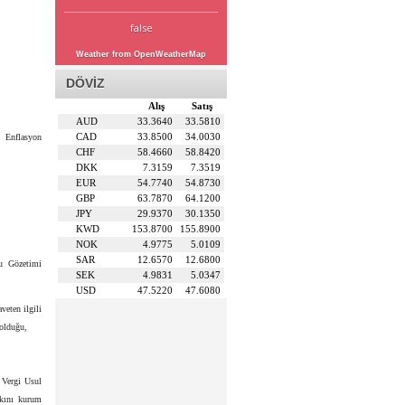
false
Weather from OpenWeatherMap
DÖVİZ
Alış
Satış
AUD
33.3640
33.5810
CAD
33.8500
34.0030
 Enflasyon
CHF
58.4660
58.8420
DKK
7.3159
7.3519
EUR
54.7740
54.8730
GBP
63.7870
64.1200
JPY
29.9370
30.1350
KWD
153.8700
155.8900
NOK
4.9775
5.0109
SAR
12.6570
12.6800
u Gözetimi
SEK
4.9831
5.0347
USD
47.5220
47.6080
veten ilgili
olduğu,
 Vergi Usul
rkını kurum