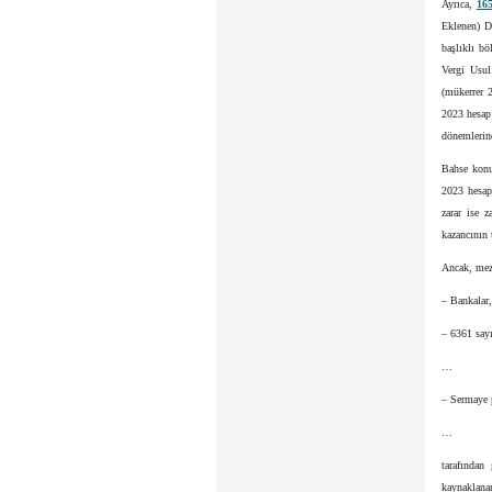
Ayrıca,
165
Eklenen) D
başlıklı b
Vergi Usul
(mükerrer 
2023 hesap 
dönemlerin
Bahse konu
2023 hesap
zarar ise 
kazancının 
Ancak, mez
– Bankalar,
– 6361 sayı
…
– Sermaye 
…
tarafından
kaynaklana