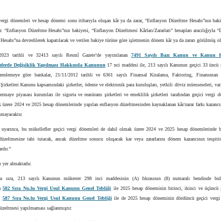
 vergi dönemleri ve hesap dönemi sonu itibarıyla oluşan kâr ya da zarar, “Enflasyon Düzeltme Hesabı”nın baki
r. “Enflasyon Düzeltme Hesabı”nın bakiyesi, “Enflasyon Düzeltmesi Kârları/Zararları” hesapları aracılığıyla
 Hesabı”na devredilerek kapatılacak ve verilen bakiye türüne göre işletmenin dönem kâr ya da zararı görülmüş ola
/2023 tarihli ve 32413 sayılı Resmî Gazete’de yayımlanan
7491 Sayılı Bazı Kanun ve Kanun
lerde Değişiklik Yapılması Hakkında Kanunun
17 nci maddesi ile, 213 sayılı Kanunun geçici 33 üncü
zenlemeye göre bankalar, 21/11/2012 tarihli ve 6361 sayılı Finansal Kiralama, Faktoring, Finansman 
irketleri Kanunu kapsamındaki şirketler, ödeme ve elektronik para kuruluşları, yetkili döviz müesseseleri, va
 sermaye piyasası kurumları ile sigorta ve reasürans şirketleri ve emeklilik şirketleri tarafından geçici vergi 
 üzere 2024 ve 2025 hesap dönemlerinde yapılan enflasyon düzeltmesinden kaynaklanan kâr/zarar farkı kazancı
nmayacaktır.
yarınca, bu mükellefler geçici vergi dönemleri de dahil olmak üzere 2024 ve 2025 hesap dönemlerinde bi
düzeltmesine tabi tutacak, ancak düzeltme sonucu oluşacak kar veya zararlarını dönem kazancının tespiti
rdır.”
ı yer almaktadır.
ı sıra, 213 sayılı Kanunun mükerrer 298 inci maddesinin (A) fıkrasının (8) numaralı bendinde bul
da
582 Sıra No.lu Vergi Usul Kanunu Genel Tebliği
ile 2025 hesap döneminin birinci, ikinci ve üçüncü g
e,
587 Sıra No.lu Vergi Usul Kanunu Genel Tebliği
ile de 2025 hesap döneminin dördüncü geçici verg
üzeltmesi yapılmaması sağlanmıştır.