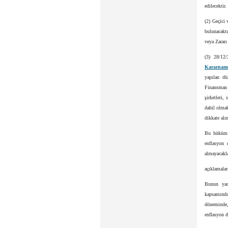
edilecektir.
(2) Geçici
bulunacaktı
veya Zararı
(3) 28/12
Kararname
yapılan dü
Finansman Ş
şirketleri,
dahil olmak
dikkate alı
Bu hüküm u
enflasyon 
almayacakla
açıklamalar
Bunun yan
kapsamın
dönemind
enflasyon d