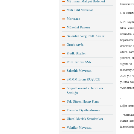
M2 İnşaat Maliyet Bedelleri
kazancınızı
Mali Tatil Mevzuatı
I- KURU
Mortgage
5520 sayıl
Mükellef Panosu
fıkra; Yür
üzerinden 
Nelerden Vergi SSK Kesilir
beyannamel
Örnek sayfa
dönemine t
edilen kaz
Pratik Bilgiler
şirketler, 
Prim Tarifesi SSK
sigorta ve 
maddesiyle
Sakatlık Mevzuatı
2023 yılı v
SMMM Ertan KOŞUCU
yılında ba
Sosyal Güvenlik Terimleri
%30 oranınd
Sözlüğü
Tek Düzen Hesap Planı
Diğer taraf
Transfer Fiyatlandırması
– “Sermaye 
Ulusal Meslek Standartları
Kanun kaps
hizmetlerde
Vakıflar Mevzuatı