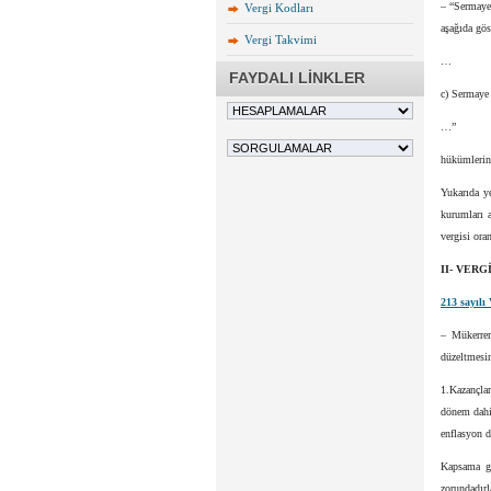
– “Sermaye 
Vergi Kodları
aşağıda gös
Vergi Takvimi
…
FAYDALI LİNKLER
c) Sermaye 
…”
hükümlerine
Yukarıda y
kurumları a
vergisi ora
II- VER
213 sayıl
– Mükerrer
düzeltmesin
1.Kazançlar
dönem dahi
enflasyon d
Kapsama gi
zorundadırl