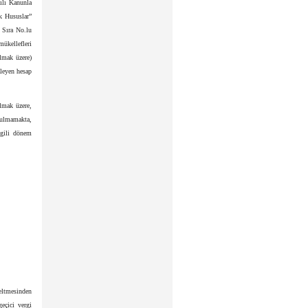
ılı Kanunla
k Hususlar”
 Sıra No.lu
ükellefleri
lmak üzere)
zleyen hesap
lmak üzere,
tulmamakta,
lgili dönem
eltmesinden
eçici vergi