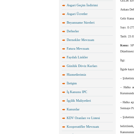
GELİR İD
Asgari Geçim İndirimi
Ankara Deft
Asgari Ücretler
Gelir Kanu
Beyanname Süreleri
Sayı: E-2
Defterler
Tarih: 23.
Dernekler Mevzuatı
Konu:
SPK
Fatura Mevzuatı
Düzeltmesi
Faydalı Linkler
İlgi:
Günlük Döviz Kurları
İlgide kayı
Hizmetlerimiz
– Şirketini
İletişim
– Halka a
İş Kanunu IPC
Kurumundan
İşçilik Maliyetleri
– Halka açı
Sermaye Pi
Kanunlar
– Şirketini
KDV Oranları ve Listesi
belirtilere
Kooperatifler Mevzuatı
Kanununun 