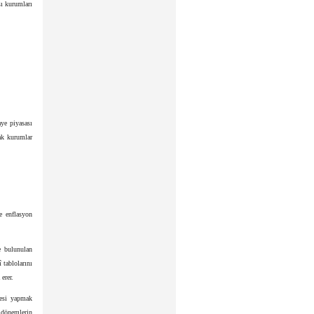
sı kurumları
ye piyasası
cak kurumlar
e enflasyon
de bulunulan
tablolarını
erer.
mesi yapmak
k dönemlerin