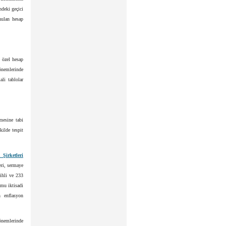
ndeki geçici
nulan hesap
 özel hesap
önemlerinde
li tablolar
mesine tabi
kilde tespit
Şirketleri
eri, sermaye
rihli ve 233
mu iktisadi
 enflasyon
önemlerinde