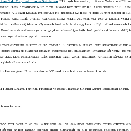
 Sıra No.lu Vergi Usul Kanunu Sirkülerinin
“213 Sayılı Kanunun Geçici 33 üncü Maddesinin (7491 say
ördüncü Fıkrası Kapsamındaki Mükelleflerde Enflasyon Düzeltmesi” başlıklı 13 üncü maddesinin “13.1. Orta
ölümünde; “213 sayılı Kanunun mükerrer 298 inci maddesinin (A) fıkrası ve geçici 33 üncü maddesi ile 555
 Kanunu Genel Tebliği uyarınca, kazançlarını bilanço esasına göre tespit eden gelir ve kurumlar vergisi m
298 inci maddenin (A) fıkrasının (7) numaralı bendi ve bu bendin uygulamasına ilişkin düzenlemeler saklı ka
dönemi sonunda ve düzeltme şartlarının gerçekleşmesine/varlığına bağlı olarak (geçici vergi dönemleri dâhil) i
de enflasyon düzeltmesi yapmak zorundadır.
 maddeler gereğince, mükerrer 298 inci maddenin (A) fıkrasının (7) numaralı bendi kapsamındakiler hariç o
 dönemi sonuna ait bilançonun enflasyon düzeltmesine tabi tutulmasından kaynaklanan kâr vergiye tabi tu
zarar olarak kabul edilmemektedir. Diğer dönemlere ilişkin yapılan düzeltmeden kaynaklanan kâr/zarar ise i
tespitinde dikkate alınmaktadır.
kûr Kanunun geçici 33 üncü maddesinin 7491 sayılı Kanunla eklenen dördüncü fıkrasında;
lı Finansal Kiralama, Faktoring, Finansman ve Tasarruf Finansman Şirketleri Kanunu kapsamındaki şirketler,
piyasası kurumları,
 geçici vergi dönemleri de dâhil olmak üzere 2024 ve 2025 hesap dönemlerinde yapılan enflasyon düz
n kâr/zarar farkının, kazancın tespitinde dikkate alınmayacağı, bu fıkra kapsamında belirlenen dönemleri g