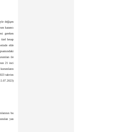
yle değişen
rum kazancı
esi gereken
 özel hesap
erinde elde
apsamındaki
urumları ile
unun 21 inci
 kurumların
 2023 takvim
15.07.2023)
umlarının bu
sunulan yan