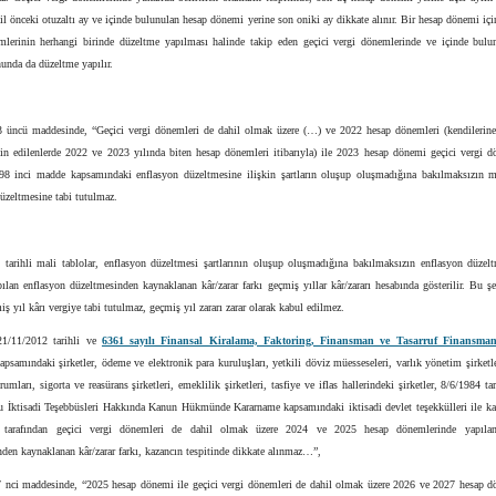
il önceki otuzaltı ay ve içinde bulunulan hesap dönemi yerine son oniki ay dikkate alınır. Bir hesap dönemi içi
mlerinin herhangi birinde düzeltme yapılması halinde takip eden geçici vergi dönemlerinde ve içinde bulu
unda da düzeltme yapılır.
3 üncü maddesinde, “Geçici vergi dönemleri de dahil olmak üzere (…) ve 2022 hesap dönemleri (kendilerine
in edilenlerde 2022 ve 2023 yılında biten hesap dönemleri itibarıyla) ile 2023 hesap dönemi geçici vergi d
98 inci madde kapsamındaki enflasyon düzeltmesine ilişkin şartların oluşup oluşmadığına bakılmaksızın ma
üzeltmesine tabi tutulmaz.
 tarihli mali tablolar, enflasyon düzeltmesi şartlarının oluşup oluşmadığına bakılmaksızın enflasyon düzelt
pılan enflasyon düzeltmesinden kaynaklanan kâr/zarar farkı geçmiş yıllar kâr/zararı hesabında gösterilir. Bu şe
iş yıl kârı vergiye tabi tutulmaz, geçmiş yıl zararı zarar olarak kabul edilmez.
21/11/2012 tarihli ve
6361 sayılı Finansal Kiralama, Faktoring, Finansman ve Tasarruf Finansman 
psamındaki şirketler, ödeme ve elektronik para kuruluşları, yetkili döviz müesseseleri, varlık yönetim şirketl
rumları, sigorta ve reasürans şirketleri, emeklilik şirketleri, tasfiye ve iflas hallerindeki şirketler, 8/6/1984 ta
u İktisadi Teşebbüsleri Hakkında Kanun Hükmünde Kararname kapsamındaki iktisadi devlet teşekkülleri ile ka
rı tarafından geçici vergi dönemleri de dahil olmak üzere 2024 ve 2025 hesap dönemlerinde yapılan
den kaynaklanan kâr/zarar farkı, kazancın tespitinde dikkate alınmaz…”,
7 nci maddesinde, “2025 hesap dönemi ile geçici vergi dönemleri de dahil olmak üzere 2026 ve 2027 hesap d