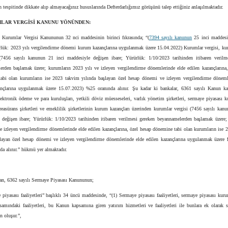
n tespitinde dikkate alıp almayacağınız hususlarında Defterdarlığımız görüşünü talep ettiğiniz anlaşılmaktadır.
MLAR VERGİSİ KANUNU YÖNÜNDEN:
ı Kurumlar Vergisi Kanununun 32 nci maddesinin birinci fıkrasında; “(
7394 sayılı kanunun
25 inci maddesi
ürlük: 2023 yılı vergilendirme dönemi kurum kazançlarına uygulanmak üzere 15.04.2022) Kurumlar vergisi, ku
(7456 sayılı kanunun 21 inci maddesiyle değişen ibare; Yürürlük: 1/10/2023 tarihinden itibaren verilm
erden başlamak üzere; kurumların 2023 yılı ve izleyen vergilendirme dönemlerinde elde edilen kazançlarına,
abi olan kurumların ise 2023 takvim yılında başlayan özel hesap dönemi ve izleyen vergilendirme döneml
ançlarına uygulanmak üzere 15.07.2023) %25 oranında alınır. Şu kadar ki bankalar, 6361 sayılı Kanun k
elektronik ödeme ve para kuruluşları, yetkili döviz müesseseleri, varlık yönetim şirketleri, sermaye piyasası k
reasürans şirketleri ve emeklilik şirketlerinin kurum kazançları üzerinden kurumlar vergisi (7456 sayılı kan
 değişen ibare; Yürürlük: 1/10/2023 tarihinden itibaren verilmesi gereken beyannamelerden başlamak üzere;
e izleyen vergilendirme dönemlerinde elde edilen kazançlarına, özel hesap dönemine tabi olan kurumların ise
şlayan özel hesap dönemi ve izleyen vergilendirme dönemlerinde elde edilen kazançlarına uygulanmak üzere 
a alınır.” hükmü yer almaktadır.
tan, 6362 sayılı Sermaye Piyasası Kanununun;
piyasası faaliyetleri” başlıklı 34 üncü maddesinde, “(1) Sermaye piyasası faaliyetleri, sermaye piyasası kur
amındaki faaliyetleri, bu Kanun kapsamına giren yatırım hizmetleri ve faaliyetleri ile bunlara ek olarak 
n oluşur.”,