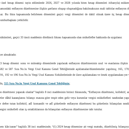
ne özel hesap dönemi tayin edilenlerde 2026, 2027 ve 2028 yılında biten hesap dönemleri itibarıyla) mükerr
mındaki enflasyon düzeltmesine ilişkin şartların oluşup oluşmadığına bakılmaksızın mali tablolar enflasyon 
maz. Bu fıkra kapsamında belirlenen dönemleri geçici vergi dönemleri de dahil olmak üzere üç hesap dön
umhurbaşkanı yetkilidir.
ükümleri, geçici 33 üncü maddenin dördüncü fıkrası kapsamında olan mükellefler hakkında da uygulanır.
er almaktadır.
23 hesap dönemi sonu ve müteakip dönemlerde yapılacak enflasyon düzeltmesinin usul ve esaslarına ilişkin 
582 ve 587 Sıra No.lu Vergi Usul Kanunu Genel Tebliğlerinde açıklamalar/düzenlemeler yapılmış; 165, 170
91, 192 ve 196 Sıra No.lu Vergi Usul Kanunu Sirkülerlerinde de ilave açıklamalara ve örnek uygulamalara yer v
da,
555 Sıra No.lu Vergi Usul Kanunu Genel Tebliğinin
;
n düzeltmesi yapacak olanlar” başlıklı 8 inci maddesinin birinci fıkrasında, “Enflasyon düzeltmesi, kollektif, 
etler dâhil kazançlarını bilanço esasına göre tespit eden gelir veya kurumlar vergisi mükellefleri tarafından yapı
e defter tutan kollektif, adî komandit ve adî şirketlerde enflasyon düzeltmesi bu şirketlerin bilançoları nezdi
rgisi mükellefi olan iş ortaklıklarının da bilançoları enflasyon düzeltmesine tabi tutulur.
em kârı/zararı” başlıklı 38 inci maddesinde; “(1) 2024 hesap dönemine ait vergi matrahı, düzeltilmiş bilançoya