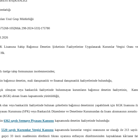
ARESİ BAŞKANLIĞI
erdarlığı
nları Usul Grup Müdürlüğü
7575268-105[Mük.298-2024-533]-175780
03.2026
 Lisansına Sahip Bağımsız Denetim Şirketinin Faaliyetlerine Uygulanacak Kurumlar Vergisi Oranı ve
 Hk.
tlı özelge talep formunuzun incelenmesinden;
zin bağımsız denetim, mali danışmanlık ve finansal danışmanlık faaliyetlerinde bulunduğu,
çık olmayan veya bankacılık faaliyetinde bulunmayan kurumların bağımsız denetim faaliyetinin, Kam
 (KGK) alınan lisans kapsamında yürütüldüğü,
k olan veya bankacılık faaliyetinde bulunan şirketlerin bağımsız denetimini yapabilmek için KGK lisansına ila
yasası Kurumuna (SPK) veya Bankacılık Düzenleme ve Denetleme Kurumundan da lisans alınmasının zorunlu 
zin
6362 sayılı Sermaye Piyasası Kanunu
kapsamında denetim faaliyetinde bulunduğu
k,
5520 sayılı Kurumlar Vergisi Kanunu
kapsamında kurumlar vergisi oranınızın ne olacağı ile 213 sayılı
geçici 33 üncü maddesinin dördüncü fıkrası uyarınca enflasyon düzeltmesinden kaynaklanan kâr/zarar fa