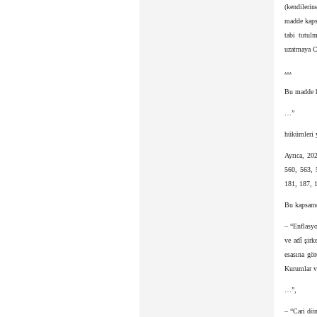
(kendileri
madde kapsa
tabi tutul
uzatmaya C
…
Bu madde h
…”
hükümleri y
Ayrıca, 20
560, 563, 
181, 187, 1
Bu kapsam
– “Enflasyo
ve adî şirk
esasına gör
Kurumlar ve
…”,
– “Cari dön