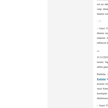
son ayı dah
vergi döne
dönemi son
…”,
– Geçici 3
dönemi tay
mükerrer 2
enflasyon d
…
31/12/2023
tutulur. Ya
edilen geçm
Bankalar, 
Kanunu
ka
piyasası ku
sayılı Kam
kuruluşla
düzeltmesin
– Geçici 3