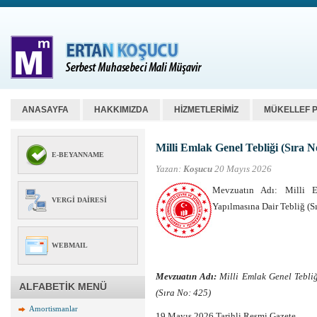
ANASAYFA
HAKKIMIZDA
HİZMETLERİMİZ
MÜKELLEF 
Milli Emlak Genel Tebliği (Sıra N
E-BEYANNAME
Yazan:
Koşucu
20 Mayıs 2026
Mevzuatın Adı: Milli E
VERGI DAIRESI
Yapılmasına Dair Tebliğ (S
WEBMAIL
Mevzuatın Adı:
Milli Emlak Genel Tebliğ
ALFABETİK MENÜ
(Sıra No: 425)
Amortismanlar
19 Mayıs 2026 Tarihli Resmi Gazete