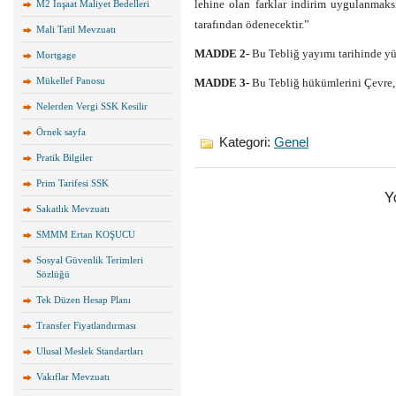
lehine olan farklar indirim uygulanmaksı
M2 İnşaat Maliyet Bedelleri
tarafından ödenecektir.”
Mali Tatil Mevzuatı
MADDE 2-
Bu Tebliğ yayımı tarihinde yür
Mortgage
Mükellef Panosu
MADDE 3-
Bu Tebliğ hükümlerini Çevre, 
Nelerden Vergi SSK Kesilir
Örnek sayfa
Kategori:
Genel
Pratik Bilgiler
Prim Tarifesi SSK
Y
Sakatlık Mevzuatı
SMMM Ertan KOŞUCU
Sosyal Güvenlik Terimleri
Sözlüğü
Tek Düzen Hesap Planı
Transfer Fiyatlandırması
Ulusal Meslek Standartları
Vakıflar Mevzuatı