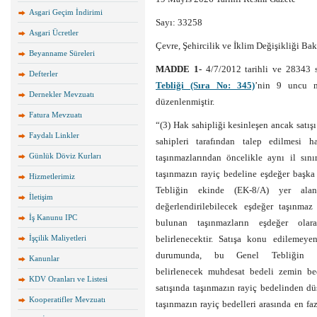
Asgari Geçim İndirimi
Sayı: 33258
Asgari Ücretler
Çevre, Şehircilik ve İklim Değişikliği Ba
Beyanname Süreleri
MADDE 1-
4/7/2012 tarihli ve 28343
Defterler
Tebliği (Sıra No: 345)
’nin 9 uncu m
Dernekler Mevzuatı
düzenlenmiştir.
Fatura Mevzuatı
“(3) Hak sahipliği kesinleşen ancak satı
Faydalı Linkler
sahipleri tarafından talep edilmesi 
Günlük Döviz Kurları
taşınmazlarından öncelikle aynı il sını
taşınmazın rayiç bedeline eşdeğer başka
Hizmetlerimiz
Tebliğin ekinde (EK-8/A) yer alan y
İletişim
değerlendirilebilecek eşdeğer taşınmaz
İş Kanunu IPC
bulunan taşınmazların eşdeğer olara
İşçilik Maliyetleri
belirlenecektir. Satışa konu edilemey
durumunda, bu Genel Tebliğin 1
Kanunlar
belirlenecek muhdesat bedeli zemin be
KDV Oranları ve Listesi
satışında taşınmazın rayiç bedelinden dü
Kooperatifler Mevzuatı
taşınmazın rayiç bedelleri arasında en fa