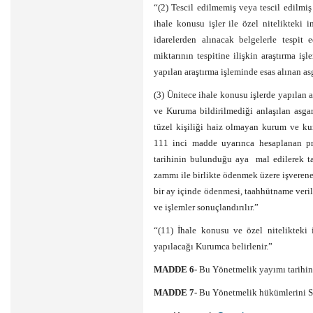
“(2) Tescil edilmemiş veya tescil edilmi
ihale konusu işler ile özel nitelikteki inş
idarelerden alınacak belgelerle tespit 
miktarının tespitine ilişkin araştırma işl
yapılan araştırma işleminde esas alınan as
(3) Ünitece ihale konusu işlerde yapılan
ve Kuruma bildirilmediği anlaşılan asgari
tüzel kişiliği haiz olmayan kurum ve kuru
111 inci madde uyarınca hesaplanan pri
tarihinin bulunduğu aya mal edilerek t
zammı ile birlikte ödenmek üzere işverene 
bir ay içinde ödenmesi, taahhütname veri
ve işlemler sonuçlandırılır.”
“(11) İhale konusu ve özel nitelikteki i
yapılacağı Kurumca belirlenir.”
MADDE 6-
Bu Yönetmelik yayımı tarihind
MADDE 7-
Bu Yönetmelik hükümlerini S