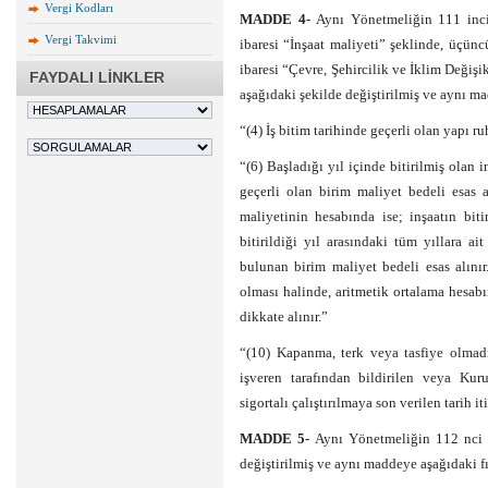
Vergi Kodları
MADDE 4-
Aynı Yönetmeliğin 111 inci
Vergi Takvimi
ibaresi “İnşaat maliyeti” şeklinde, üçün
ibaresi “Çevre, Şehircilik ve İklim Değişi
FAYDALI LİNKLER
aşağıdaki şekilde değiştirilmiş ve aynı ma
“(4) İş bitim tarihinde geçerli olan yapı ru
“(6) Başladığı yıl içinde bitirilmiş olan 
geçerli olan birim maliyet bedeli esas al
maliyetinin hesabında ise; inşaatın biti
bitirildiği yıl arasındaki tüm yıllara a
bulunan birim maliyet bedeli esas alınır
olması halinde, aritmetik ortalama hesab
dikkate alınır.”
“(10) Kapanma, terk veya tasfiye olmadığ
işveren tarafından bildirilen veya Kuru
sigortalı çalıştırılmaya son verilen tarih it
MADDE 5-
Aynı Yönetmeliğin 112 nci m
değiştirilmiş ve aynı maddeye aşağıdaki fı