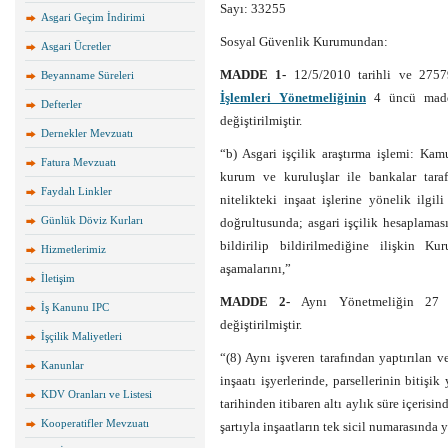
Sayı: 33255
Asgari Geçim İndirimi
Sosyal Güvenlik Kurumundan:
Asgari Ücretler
MADDE 1-
12/5/2010 tarihli ve 275
Beyanname Süreleri
İşlemleri Yönetmeliğinin
4 üncü maddes
Defterler
değiştirilmiştir.
Dernekler Mevzuatı
“b) Asgari işçilik araştırma işlemi: Kam
Fatura Mevzuatı
kurum ve kuruluşlar ile bankalar taraf
Faydalı Linkler
nitelikteki inşaat işlerine yönelik ilgi
Günlük Döviz Kurları
doğrultusunda; asgari işçilik hesaplamas
bildirilip bildirilmediğine ilişkin 
Hizmetlerimiz
aşamalarını,”
İletişim
MADDE 2-
Aynı Yönetmeliğin 27 n
İş Kanunu IPC
değiştirilmiştir.
İşçilik Maliyetleri
“(8) Aynı işveren tarafından yaptırılan v
Kanunlar
inşaatı işyerlerinde, parsellerinin bitişi
KDV Oranları ve Listesi
tarihinden itibaren altı aylık süre içerisi
Kooperatifler Mevzuatı
şartıyla inşaatların tek sicil numarasında 