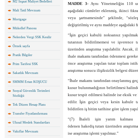
M2 İnşaat Maliyet Bedelleri
MADDE 3-
Aynı Yönetmeliğin 110 unc
Mali Tatil Mevzuatı
aşağıdaki cümleler eklenmiş, ikinci fıkr
veya şartnamesinde” şeklinde, “sözle
Mortgage
değiştirilmiş ve aynı maddeye aşağıdaki fı
Mükellef Panosu
“İşin geçici kabulü noksansız yapılmak
Nelerden Vergi SSK Kesilir
tutarının bildirilmemesi ve işverence 
Örnek sayfa
üzerinden araştırma yapılabilir. Ancak, i
Pratik Bilgiler
ihale makamı tarafından ödenmesi gereken
önce araştırma yapılan tutar toplam isti
Prim Tarifesi SSK
araştırma sonucu ilişiksizlik belgesi düzen
Sakatlık Mevzuatı
“İhale makamı tarafından onaylanmış geçi
SMMM Ertan KOŞUCU
kusur bulunmadığının belirtilmesi halinde 
Sosyal Güvenlik Terimleri
kusur tespit edilmesi halinde ise eksik ve 
Sözlüğü
edilir. İşin geçici veya kesin kabule
Tek Düzen Hesap Planı
bildirilen iş bitim tarihine göre işlem yapıl
Transfer Fiyatlandırması
“(7) İhaleli işin yarım kalması 
Ulusal Meslek Standartları
ödenen hakediş tutarı üzerinden araştırm
Vakıflar Mevzuatı
ise araştırma işlemi yapılmaz.”