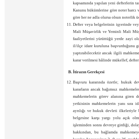
kapsamında yapılan yeni defterlerin ta
Kanunu hükümlerine göre noter harcı v
göre her ne adla olursa olsun noterlik ü
Defter veya belgelerinin işyerinde ve
Mali Müşavirlik ve Yeminli Mali Müş
faaliyetlerini yürüttüğü yerde zayi 
il/ilçe idare kuruluna başvurduğunu gö
yaptırabilecektir ancak ilgili mahkeme
karar verilmesi hâlinde mükellef, defter
B. İtirazın Gerekçesi
Başvuru kararında özetle; hukuk dev
kararların ancak bağımsız mahkemelerc
mahkemelerin görev alanına giren de
yetkisinin mahkemelerin yanı sıra i
ayrılığı ve hukuk devleti ilkeleriyle 
belgesine karşı yargı yolu açık olm
işleminden sonra devreye girdiği, do
hakkından, bu bağlamda mahkemeye 