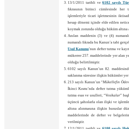
13/1/2011 tarihli ve
6102 sayılı Tü
fıkrasının birinci cümlesinde her ta
işlemleriyle ticari işletmesinin iktis
hesap dönemi içinde elde edilen netice
koymak zorunda olduğu hüküm altına a
Anılan maddenin (3) ve (4) numaralı fı
numaralı fıkrada bu Kanun’a tabi gerçek
Usul Kanunu
’nun defter tutma ve kayı
mükerrer 257. maddelerinde yer alan y
olduğu belirtilmiştir.
6102 sayılı Kanun’un 82. maddesinde
saklanma süresine ilişkin hükümler yer
213 sayılı Kanun’un “
Mükellefin Ödev
İkinci Kısmı’nda defter tutma yükümlül
tutma esas ve usulleri; “
Vesikalar
” baş
üçüncü şahıslarla olan ilişki ve işleml
altına alınmasına ilişkin hususlar d
maddelerinde de defter ve belgeleri
verilmiştir.
12/1/2011 tarihli ve
6100 sayılı Hu