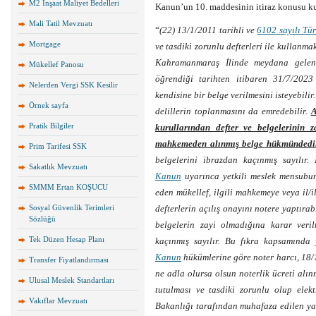
M2 İnşaat Maliyet Bedelleri
Kanun’un 10. maddesinin itiraz konusu kura
Mali Tatil Mevzuatı
“
(22) 13/1/2011 tarihli ve
6102 sayılı Tü
Mortgage
ve tasdiki zorunlu defterleri ile kullan
Kahramanmaraş İlinde meydana gelen 
Mükellef Panosu
öğrendiği tarihten itibaren 31/7/2023
Nelerden Vergi SSK Kesilir
kendisine bir belge verilmesini isteyebili
Örnek sayfa
delillerin toplanmasını da emredebilir.
A
Pratik Bilgiler
kurullarından defter ve belgelerinin z
mahkemeden alınmış belge hükmündedir
Prim Tarifesi SSK
belgelerini ibrazdan kaçınmış sayılır
Sakatlık Mevzuatı
Kanun
uyarınca yetkili meslek mensubun
SMMM Ertan KOŞUCU
eden mükellef, ilgili mahkemeye veya il/
Sosyal Güvenlik Terimleri
defterlerin açılış onayını notere yaptırab
Sözlüğü
belgelerin zayi olmadığına karar veril
Tek Düzen Hesap Planı
kaçınmış sayılır. Bu fıkra kapsamında 
Kanun
hükümlerine göre noter harcı, 18/
Transfer Fiyatlandırması
ne adla olursa olsun noterlik ücreti al
Ulusal Meslek Standartları
tutulması ve tasdiki zorunlu olup elek
Vakıflar Mevzuatı
Bakanlığı tarafından muhafaza edilen ya