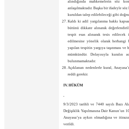
alındığında mahkemelerin söz kon
anlaşılmaktadır. Başka bir ifadeyle söz
kuruldan talep edilebileceği gibi doğr
Kaldı ki adil yargılanma hakkı kaps
bütünü dikkate alınarak değerlendirilm
tespit esas alınarak tesis edilecek
edilmesine yönelik olarak herhangi b
yapılan tespitin yargıya taşınması ve
mümkündür. Dolayısıyla kuralın a
bulunmamaktadır.
Açıklanan nedenlerle kural, Anayasa’nı
reddi gerekir.
IV. HÜKÜM
9/3/2023 tarihli ve 7440 sayılı Bazı Al
Değişiklik Yapılmasına Dair Kanun’un 10
Anayasa’ya aykırı olmadığına ve itir
verildi.