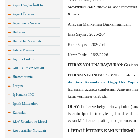
Asgari Geçim İndirimi
Mevzuatın Adı:
Anayasa Mahkemesinin 2
Kararı
Asgari Ücretler
Beyanname Süreleri
Anayasa Mahkemesi Başkanlığından:
Defterler
Esas Sayısı : 2025/264
Dernekler Mevzuatı
Karar Sayısı : 2026/54
Fatura Mevzuatı
Karar Tarihi : 26/2/2026
Faydalı Linkler
İTİRAZ YOLUNA BAŞVURAN:
Gaziant
Günlük Döviz Kurları
İTİRAZIN KONUSU:
9/3/2023 tarihli v
Hizmetlerimiz
ile Bazı Kanunlarda Değişiklik Yapı
İletişim
fıkrasının üçüncü cümlesinin Anayasa’nın 2.
İş Kanunu IPC
karar verilmesi talebidir.
İşçilik Maliyetleri
OLAY:
Defter ve belgelerin zayi olduğuna
Kanunlar
işlemin iptali istemiyle açılan davada 
varan Mahkeme, iptali için başvurmuştur.
KDV Oranları ve Listesi
Kooperatifler Mevzuatı
I. İPTALİ İSTENEN KANUN HÜKMÜ