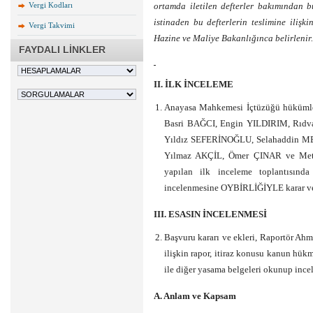
Vergi Kodları
ortamda iletilen defterler bakımından 
istinaden bu defterlerin teslimine ilişk
Vergi Takvimi
Hazine ve Maliye Bakanlığınca belirlenir.
FAYDALI LİNKLER
II. İLK İNCELEME
Anayasa Mahkemesi İçtüzüğü hüküml
Basri BAĞCI, Engin YILDIRIM, Rıd
Yıldız SEFERİNOĞLU, Selahaddin M
Yılmaz AKÇİL, Ömer ÇINAR ve Metin
yapılan ilk inceleme toplantısınd
incelenmesine OYBİRLİĞİYLE karar ver
III
. ESASIN İNCELENMESİ
Başvuru kararı ve ekleri, Raportör Ah
ilişkin rapor, itiraz konusu kanun hük
ile diğer yasama belgeleri okunup ince
A. Anlam ve Kapsam