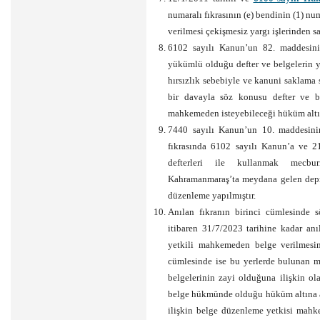
numaralı fıkrasının (e) bendinin (1) num
verilmesi çekişmesiz yargı işlerinden sa
6102 sayılı Kanun’un 82. maddesinin
yükümlü olduğu defter ve belgelerin ya
hırsızlık sebebiyle ve kanuni saklama 
bir davayla söz konusu defter ve be
mahkemeden isteyebileceği hüküm altın
7440 sayılı Kanun’un 10. maddesinin
fıkrasında 6102 sayılı Kanun’a ve 2
defterleri ile kullanmak mecbur
Kahramanmaraş’ta meydana gelen depre
düzenleme yapılmıştır.
Anılan fıkranın birinci cümlesinde 
itibaren 31/7/2023 tarihine kadar anı
yetkili mahkemeden belge verilmesini
cümlesinde ise bu yerlerde bulunan mük
belgelerinin zayi olduğuna ilişkin o
belge hükmünde olduğu hüküm altına alın
ilişkin belge düzenleme yetkisi mahkem