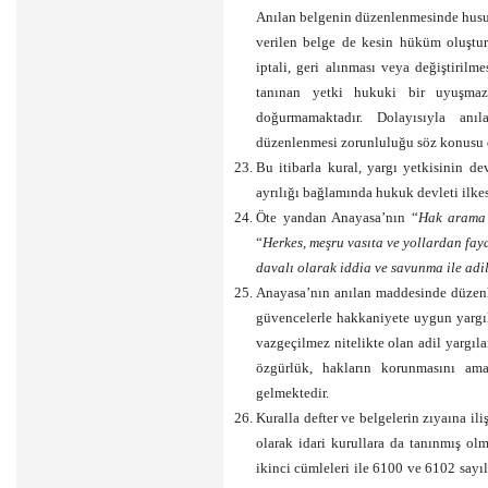
Anılan belgenin düzenlenmesinde husume
verilen belge de kesin hüküm oluştu
iptali, geri alınması veya değiştirilm
tanınan yetki hukuki bir uyuşmaz
doğurmamaktadır. Dolayısıyla anı
düzenlenmesi zorunluluğu söz konusu d
Bu itibarla kural, yargı yetkisinin d
ayrılığı bağlamında hukuk devleti ilke
Öte yandan Anayasa’nın “
Hak arama 
“
Herkes, meşru vasıta ve yollardan fa
davalı olarak iddia ve savunma ile adi
Anayasa’nın anılan maddesinde düzenl
güvencelerle hakkaniyete uygun yarg
vazgeçilmez nitelikte olan adil yargıl
özgürlük, hakların korunmasını am
gelmektedir.
Kuralla defter ve belgelerin zıyaına ili
olarak idari kurullara da tanınmış olm
ikinci cümleleri ile 6100 ve 6102 sayı