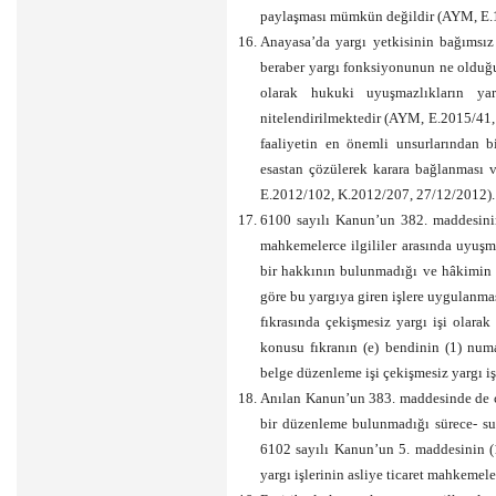
paylaşması mümkün değildir (AYM, E.1
Anayasa’da yargı yetkisinin bağımsı
beraber yargı fonksiyonunun ne olduğu
olarak hukuki uyuşmazlıkların ya
nitelendirilmektedir (AYM, E.2015/41, 
faaliyetin en önemli unsurlarından 
esastan çözülerek karara bağlanması 
E.2012/102, K.2012/207, 27/12/2012).
6100 sayılı Kanun’un 382. maddesinin
mahkemelerce ilgililer arasında uyuşma
bir hakkının bulunmadığı ve hâkimin r
göre bu yargıya giren işlere uygulanmas
fıkrasında çekişmesiz yargı işi olara
konusu fıkranın (e) bendinin (1) numar
belge düzenleme işi çekişmesiz yargı işl
Anılan Kanun’un 383. maddesinde de ç
bir düzenleme bulunmadığı sürece- s
6102 sayılı Kanun’un 5. maddesinin (1)
yargı işlerinin asliye ticaret mahkemel