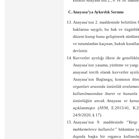
kuralın Anayasa’nın 2., 9. ve 36. maddel
C. Anayasa’ya Aykırılık Sorunu
Anayasa’nın 2. maddesinde belirtilen 
haklarına saygılı, bu hak ve özgürlü
düzeni kurup bunu geliştirerek sürdüre
ve tutumlardan kaçınan, hukuk kurallar
devlettir.
Kuvvetler ayrılığı ilkesi de genellikle
Anayasa’nın yasama, yürütme ve yargı y
anayasal tercih olarak kuvvetler ayrıl
Anayasa’nın Başlangıç kısmının dörd
organları arasında üstünlük sıralaması
kullanılmasından ibaret ve bununla 
üstünlüğün ancak Anayasa ve kanu
açıklanmıştır (AYM, E.2015/41, K.
24/9/2020, § 17).
Anayasa’nın 9. maddesinde “
Yargı
mahkemelerce kullanılır.
” hükmüne yer
dışında başka bir organca kullanıl