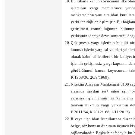
Bu itibarla kanun koyucunun ilke olara
işleminin yargı mercilerince yerin
mahkemelerin yanı sıra idari kurullara
yetki tanıdığı anlaşılmıştır. Bu bağl
getirilmesi zorunluluğunun bulunup
yetkisinin idareye devri sonucunu doğ
Çekişmesiz yargı işlerinin hukuki nit
konusu işlerin yargısal ve idari yönleri
olarak kabul edilebilecek bir faaliyet i
işlemin çekişmesiz yargı kapsamında s
gördürülmesi kanun koyucunun takdi
K.1968/36, 26/9/1968).
Nitekim Anayasa Mahkemesi 6100 sayı
arasında sayılan
terk eden eşin or
verilmesi
işlemlerinin mahkemelerin y
tanıyan hükmün yargı yetkisinin dev
E.2011/64, K.2012/168, 1/11/2012).
İl veya ilçe idari kurullarınca düzenl
belge, söz konusu durumun üçüncü kişi
sağlamaktadır. Başka bir ifadeyle bu b