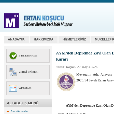
ANASAYFA
HAKKIMIZDA
HİZMETLERİMİZ
MÜKELLEF 
AYM’den Depremde Zayi Olan Deft
E-BEYANNAME
Kararı
Yazan:
Koşucu
22 Mayıs 2026
VERGI DAIRESI
Mevzuatın Adı: Anayasa 
2026/54 Sayılı Kararı Ana
WEBMAIL
ALFABETİK MENÜ
AYM’den Depremde Zayi Olan Deft
Amortismanlar
Tarih:
21 Mayıs 2026