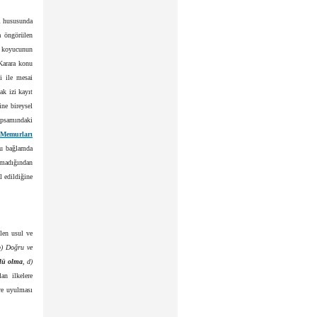
ı hususunda
a öngörülen
n koyucunun
 Karara konu
i ile mesai
ak izi kayıt
ne bireysel
apsamındaki
t Memurları
 bu bağlamda
unmadığından
l edildiğine
len usul ve
b) Doğru ve
lü olma
, d)
an ilkelere
re uyulması