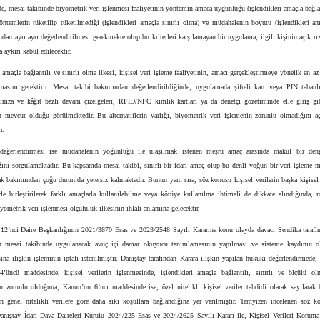
e, mesai takibinde biyometrik veri işlenmesi faaliyetinin yöntemin amaca uygunluğu (işlendikleri amaçla bağla
yöntemlerin tüketilip tüketilmediği (işlendikleri amaçla sınırlı olma) ve müdahalenin boyutu (işlendikleri a
ndan ayrı ayrı değerlendirilmesi gerekmekte olup bu kriterleri karşılamayan bir uygulama, ilgili kişinin açık rı
 aykırı kabul edilecektir.
i amaçla bağlantılı ve sınırlı olma ilkesi, kişisel veri işleme faaliyetinin, amacı gerçekleştirmeye yönelik en a
asını gerektirir. Mesai takibi bakımından değerlendirildiğinde; uygulamada şifreli kart veya PIN tabanlı
 imza ve kâğıt bazlı devam çizelgeleri, RFID/NFC kimlik kartları ya da denetçi gözetiminde elle giriş gibi
n mevcut olduğu görülmektedir. Bu alternatiflerin varlığı, biyometrik veri işlemenin zorunlu olmadığını aç
r.
 değerlendirmesi ise müdahalenin yoğunluğu ile ulaşılmak istenen meşru amaç arasında makul bir den
ını sorgulamaktadır. Bu kapsamda mesai takibi, sınırlı bir idari amaç olup bu denli yoğun bir veri işleme m
k bakımından çoğu durumda yetersiz kalmaktadır. Bunun yanı sıra, söz konusu kişisel verilerin başka kişisel
iyle birleştirilerek farklı amaçlarla kullanılabilme veya kötüye kullanılma ihtimali de dikkate alındığında, 
yometrik veri işlenmesi ölçülülük ilkesinin ihlali anlamına gelecektir.
 12’nci Daire Başkanlığının 2021/3870 Esas ve 2023/2548 Sayılı Kararına konu olayda davacı Sendika tarafın
n mesai takibinde uygulanacak avuç içi damar okuyucu tanımlamasının yapılması ve sisteme kaydının ol
ına ilişkin işleminin iptali istenilmiştir. Danıştay tarafından Karara ilişkin yapılan hukuki değerlendirmede;
’üncü maddesinde, kişisel verilerin işlenmesinde, işlendikleri amaçla bağlantılı, sınırlı ve ölçülü ol
n zorunlu olduğuna; Kanun’un 6’ncı maddesinde ise, özel nitelikli kişisel veriler tahdidi olarak sayılarak b
in genel nitelikli verilere göre daha sıkı koşullara bağlandığına yer verilmiştir. Temyizen incelenen söz k
anıştay İdari Dava Daireleri Kurulu 2024/225 Esas ve 2024/2625 Sayılı Kararı ile, Kişisel Verileri Korum