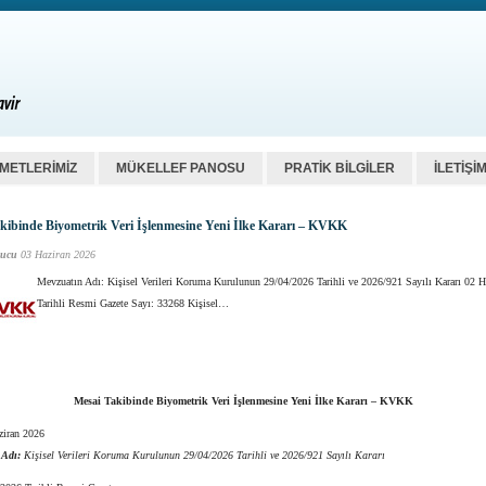
ZMETLERİMİZ
MÜKELLEF PANOSU
PRATİK BİLGİLER
İLETİŞİ
kibinde Biyometrik Veri İşlenmesine Yeni İlke Kararı – KVKK
ucu
03 Haziran 2026
Mevzuatın Adı: Kişisel Verileri Koruma Kurulunun 29/04/2026 Tarihli ve 2026/921 Sayılı Kararı 02 H
Tarihli Resmi Gazete Sayı: 33268 Kişisel…
Mesai Takibinde Biyometrik Veri İşlenmesine Yeni İlke Kararı – KVKK
ziran 2026
 Adı:
Kişisel Verileri Koruma Kurulunun 29/04/2026 Tarihli ve 2026/921 Sayılı Kararı