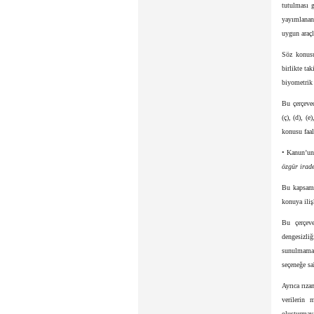
tutulması g
yayımlana
uygun araçl
Söz konusu
birlikte t
biyometrik 
Bu çerçeved
(ç), (d), (
konusu faal
• Kanun’un 
özgür irade
Bu kapsamda
konuya iliş
Bu çerçeve
dengesizli
sunulmamas
seçeneğe s
Ayrıca rıza
verilerin 
oluşturmaya