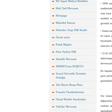
M2 İnşaat Maliyet Bedelleri
• 6698 say
Mali Tatil Mevzuatı
maddesinde 
olup kıyas 
Mortgage
mezhebi ve
Mükellef Panosu
güvenlik ted
Nelerden Vergi SSK Kesilir
• Kanun kap
bir tanım 
Örnek sayfa
biyometrik
Pratik Bilgiler
amacıyla al
Prim Tarifesi SSK
• 25.05.20
daktiloskop
Sakatlık Mevzuatı
davranışsal
SMMM Ertan KOŞUCU
Bu kapsamda
Sosyal Güvenlik Terimleri
gözle görül
Sözlüğü
gösterilebi
Tek Düzen Hesap Planı
Transfer Fiyatlandırması
Söz konusu
Ulusal Meslek Standartları
değiştiril
verilerin 
Vakıflar Mevzuatı
taşımaktadı