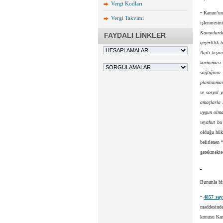
Vergi Kodları
• Kanun’un 
Vergi Takvimi
işlenmesin
Kanunlarda
FAYDALI LİNKLER
geçerlilik
İlgili kişi
korunması 
sağlığının
planlanması
ve sosyal y
amaçlarla 
uygun olmak
veyahut bu 
olduğu hükm
belirlenen 
gerekmekted
Bununla bir
•
4857 say
maddesinde 
konusu Kanu