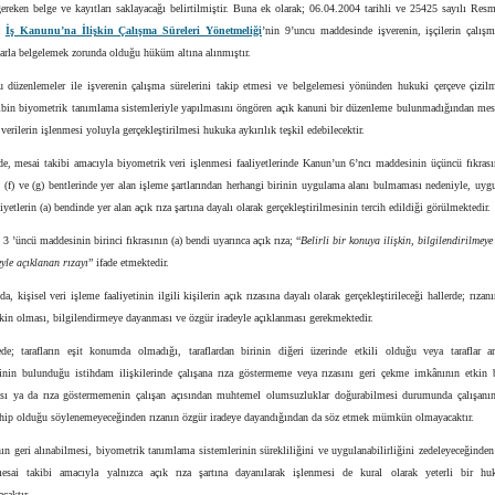
ereken belge ve kayıtları saklayacağı belirtilmiştir. Buna ek olarak; 06.04.2004 tarihli ve 25425 sayılı Res
n
İş Kanunu’na İlişkin Çalışma Süreleri Yönetmeliği
’nin 9’uncu maddesinde işverenin, işçilerin çalışm
arla belgelemek zorunda olduğu hüküm altına alınmıştır.
 düzenlemeler ile işverenin çalışma sürelerini takip etmesi ve belgelemesi yönünden hukuki çerçeve çizil
akibin biyometrik tanımlama sistemleriyle yapılmasını öngören açık kanuni bir düzenleme bulunmadığından mesa
verilerin işlenmesi yoluyla gerçekleştirilmesi hukuka aykırılık teşkil edebilecektir.
e, mesai takibi amacıyla biyometrik veri işlenmesi faaliyetlerinde Kanun’un 6’ncı maddesinin üçüncü fıkrasın
e), (f) ve (g) bentlerinde yer alan işleme şartlarından herhangi birinin uygulama alanı bulmaması nedeniyle, uy
iyetlerin (a) bendinde yer alan açık rıza şartına dayalı olarak gerçekleştirilmesinin tercih edildiği görülmektedir.
3 ’üncü maddesinin birinci fıkrasının (a) bendi uyarınca açık rıza; “
Belirli bir konuya ilişkin, bilgilendirilmey
yle açıklanan rızayı
” ifade etmektedir.
, kişisel veri işleme faaliyetinin ilgili kişilerin açık rızasına dayalı olarak gerçekleştirileceği hallerde; rızanın
kin olması, bilgilendirmeye dayanması ve özgür iradeyle açıklanması gerekmektedir.
de; tarafların eşit konumda olmadığı, taraflardan birinin diğeri üzerinde etkili olduğu veya taraflar a
ğinin bulunduğu istihdam ilişkilerinde çalışana rıza göstermeme veya rızasını geri çekme imkânının etkin 
ı ya da rıza göstermemenin çalışan açısından muhtemel olumsuzluklar doğurabilmesi durumunda çalışanın
ahip olduğu söylenemeyeceğinden rızanın özgür iradeye dayandığından da söz etmek mümkün olmayacaktır.
nın geri alınabilmesi, biyometrik tanımlama sistemlerinin sürekliliğini ve uygulanabilirliğini zedeleyeceğinde
mesai takibi amacıyla yalnızca açık rıza şartına dayanılarak işlenmesi de kural olarak yeterli bir h
caktır.