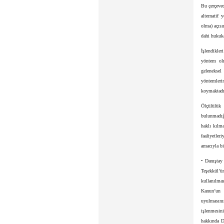
Bu çerçeved
alternatif 
olma) açısı
dahi hukuka
İşlendikler
yöntem olm
geleneksel
yöntemleri
koymaktadı
Ölçülülük
bulunmadığ
haklı kılma
faaliyetler
amacıyla bi
• Danıştay
Teşekkül’ü
kullanılmas
Kanun’un 4
uyulmasını
işlenmesin
hakkında D