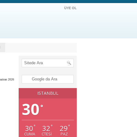
ÜYE OL
M
aziran 2026
ISTANBUL
30
°
30
32
29
°
°
°
CUMA
CTESI
PAZ