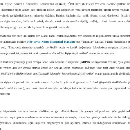
ılı Kişisel Verilerin Korunması Kanunu’nun (
Kanun
) “Özel nitelikli kişisel verilerin işlenme şartları” ba
düzenleme altına alınan özel nitelikli kişisel veri kategorileri yasa koyucu tarafından sınırlı sayma yoluyla
yoluyla genişletilebilmeleri mümkün değildir. Bunlar; kişilerin ırkı, etnik kökeni, siyasi düşüncesi, felsefi i
ya diğer inançları, kılık ve kıyafeti, dernek, vakıf ya da sendika üyeliği, sağlığı, cinsel hayatı, ceza mah
birleriyle ilgili verileri ile biyometrik ve genetik verileridir.
samında özel nitelikli kişisel veri olarak kabul edilen biyometrik veri kavramına ilişkin olarak ulusal mevzua
yer almamakla birlikte
5490 sayılı Nüfus Hizmetleri Kanunu
’nun “Tanımlar” başlıklı 3’üncü maddesinin (f
 veri, “
Elektronik sistemler aracılığı ile kimlik tespit ve kimlik doğrulama işlemlerinin gerçekleştirilmes
ınan parmak izi, damar izi ve el ayasından elde edilen kişiye özgü verileri
” olarak tanımlanmıştır.
18 tarihinde yürürlüğe giren Avrupa Genel Veri Koruma Tüzüğü’nde (
GDPR
) ise biyometrik verinin; “
yüz görü
ik veriler gibi bir gerçek kişinin özgün bir şekilde teşhis edilmesini sağlayan veya teyit eden fiziksel, fiz
 özelliklerine ilişkin olarak spesifik teknik işlemeden kaynaklanan kişisel veriler
” olarak tanımlandığı görülmekt
 kişiye ait parmak izi, retina/iris verisi fizyolojik; yüz ve el geometrisi fiziksel (
fizyolojik özelliklerden f
ebilir nitelikte olan
); ses tınısı, imza dinamikleri ve klavye kullanım alışkanlıkları davranışsal biyometrik ve
lmektedir.
 biyometrik verilerin hassas nitelikte ve geri döndürülemez bir yapıya sahip olması (ele geçirilmel
melerinin veya geri alınmalarının mümkün olmaması) nedeniyle, Kanun’un gerekçe metninde de belirtildiğ
öğrenilmesi durumunda ilgili kişilerin mağduriyetine yol açılması ihtimali bulunduğundan korunmaları
r.