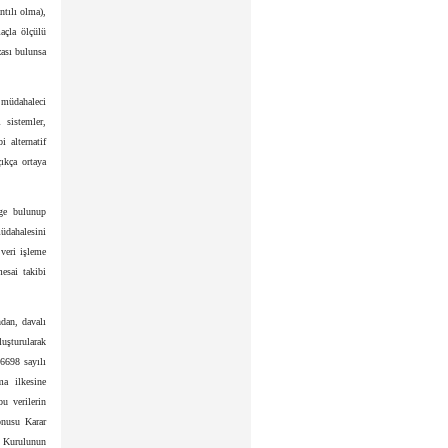
ntılı olma),
maçla ölçülü
zası bulunsa
z müdahaleci
 sistemler,
 alternatif
ıkça ortaya
ge bulunup
üdahalesini
 veri işleme
mesai takibi
dan, davalı
uşturularak
 6698 sayılı
ma ilkesine
u verilerin
onusu Karar
a Kurulunun