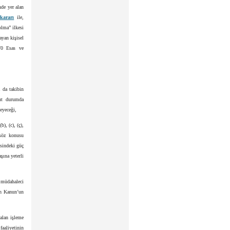
nde yer alan
kararı
ile,
olma” ilkesi
ayan kişisel
870 Esas ve
a da takibin
cut durumda
eyeceği,
), (c), (ç),
 söz konusu
kisindeki güç
şına yeterli
z müdahaleci
nin Kanun’un
alan işleme
faaliyetinin