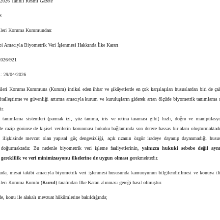
 2026 Tarihli Resmi Gazete
8
rileri Koruma Kurumundan:
bi Amacıyla Biyometrik Veri İşlenmesi Hakkında İlke Kararı
2026/921
i: 29/04/2026
rileri Koruma Kurumuna (Kurum) intikal eden ihbar ve şikâyetlerde en çok karşılaşılan hususlardan biri de ça
jitalleştirme ve güvenliği artırma amacıyla kurum ve kuruluşların giderek artan ölçüde biyometrik tanımlama 
r.
 tanımlama sistemleri (parmak izi, yüz tanıma, iris ve retina taraması gibi) hızlı, doğru ve manipülasyo
yle cazip görünse de kişisel verilerin korunması hukuku bağlamında son derece hassas bir alanı oluşturmaktadı
en ilişkisinde mevcut olan yapısal güç dengesizliği, açık rızanın özgür iradeye dayanıp dayanmadığı husu
r doğurmaktadır. Bu nedenle biyometrik veri işleme faaliyetlerinin,
yalnızca hukuki sebebe değil ay
 gereklilik ve veri minimizasyonu ilkelerine de uygun olması
gerekmektedir.
uda, mesai takibi amacıyla biyometrik veri işlenmesi hususunda kamuoyunun bilgilendirilmesi ve konuya ili
ileri Koruma Kurulu (
Kurul
) tarafından İlke Kararı alınması gereği hasıl olmuştur.
e, konu ile alakalı mevzuat hükümlerine bakıldığında;