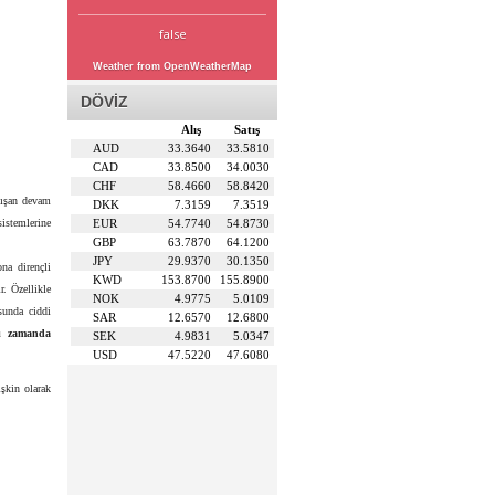
false
Weather from OpenWeatherMap
DÖVİZ
Alış
Satış
AUD
33.3640
33.5810
CAD
33.8500
34.0030
CHF
58.4660
58.8420
lışan devam
DKK
7.3159
7.3519
sistemlerine
EUR
54.7740
54.8730
GBP
63.7870
64.1200
JPY
29.9370
30.1350
na dirençli
KWD
153.8700
155.8900
r. Özellikle
NOK
4.9775
5.0109
sunda ciddi
SAR
12.6570
12.6800
nı zamanda
SEK
4.9831
5.0347
USD
47.5220
47.6080
şkin olarak