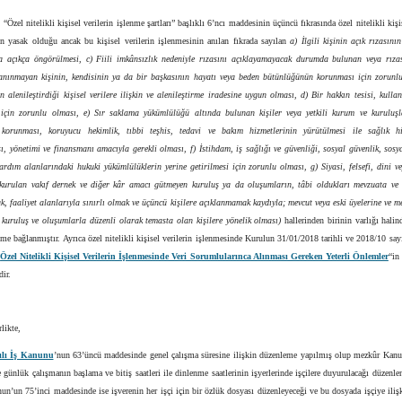
“Özel nitelikli kişisel verilerin işlenme şartları” başlıklı 6’ncı maddesinin üçüncü fıkrasında özel nitelikli kişis
in yasak olduğu ancak bu kişisel verilerin işlenmesinin anılan fıkrada sayılan
a) İlgili kişinin açık rızasını
 açıkça öngörülmesi, c) Fiili imkânsızlık nedeniyle rızasını açıklayamayacak durumda bulunan veya rıza
 tanınmayan kişinin, kendisinin ya da bir başkasının hayatı veya beden bütünlüğünün korunması için zorunlu
nin alenileştirdiği kişisel verilere ilişkin ve alenileştirme iradesine uygun olması, d) Bir hakkın tesisi, kulla
için zorunlu olması, e) Sır saklama yükümlülüğü altında bulunan kişiler veya yetkili kurum ve kuruluş
 korunması, koruyucu hekimlik, tıbbi teşhis, tedavi ve bakım hizmetlerinin yürütülmesi ile sağlık hi
, yönetimi ve finansmanı amacıyla gerekli olması, f) İstihdam, iş sağlığı ve güvenliği, sosyal güvenlik, sosy
ardım alanlarındaki hukuki yükümlülüklerin yerine getirilmesi için zorunlu olması, g) Siyasi, felsefi, dini v
kurulan vakıf dernek ve diğer kâr amacı gütmeyen kuruluş ya da oluşumların, tâbi oldukları mevzuata ve
, faaliyet alanlarıyla sınırlı olmak ve üçüncü kişilere açıklanmamak kaydıyla; mevcut veya eski üyelerine ve 
kuruluş ve oluşumlarla düzenli olarak temasta olan kişilere yönelik olması)
hallerinden birinin varlığı hal
e bağlanmıştır. Ayrıca özel nitelikli kişisel verilerin işlenmesinde Kurulun 31/01/2018 tarihli ve 2018/10 sayıl
“
Özel Nitelikli Kişisel Verilerin İşlenmesinde Veri Sorumlularınca Alınması Gereken Yeterli Önlemler
“in
ir.
likte,
ılı İş Kanunu
’nun 63’üncü maddesinde genel çalışma süresine ilişkin düzenleme yapılmış olup mezkûr Kanu
günlük çalışmanın başlama ve bitiş saatleri ile dinlenme saatlerinin işyerlerinde işçilere duyurulacağı düzenle
n’un 75’inci maddesinde ise işverenin her işçi için bir özlük dosyası düzenleyeceği ve bu dosyada işçiye ili