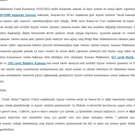
Mahkemesi Genel Kurulunun 10/03/2022 tarihli Kararında, parmak izi kayıt sistemi ile mesai takibi yapılmas
18/11988 numaralı başvuru
hakkında; Anayasa’nın 20’nci maddesine göre kişisel verilerin “ancak kanund
eya kişinin açık rızasıyla” işlenebileceğinin açık olduğu, 6698 sayılı Kanun’un 6’ncı maddesinde de kanu
rak saydığı özel nitelikli kişisel verileri işlemeyi önemine binaen daha katı kurallara bağladığı belirtilmiştir.
ediye Başkanlığı (İdare) bünyesinde devlet memuru olarak çalışan başvurucu, işyerinde parmak izi sistem
şlanması üzerine anılan idari işlemin iptali talebiyle dava açmış olup Bölge İdare Mahkemesinin idarenin parm
e mesai takibi yapmasında hukuka aykırılık bulunmadığına karar vermesi üzerine konuyu Anayasa Mahkemesi
psamında taşıyarak parmak izi kayıt sistemi ile mesai takibi yapılması nedeniyle özel hayata saygı hakkı k
rilerin korunmasını isteme hakkının ihlal edildiğini ileri sürmüştür. Anayasa Mahkemesi,
657 sayılı Devle
nda ve
5393 sayılı Belediye Kanunu
‘nda mesai takibi amacıyla özel nitelikli kişisel verilerin işlenmesi ve
veri temelli takip sistemlerinin kullanılmasına dair temel esasları ve ilkeleri belirleyen bir düzenleme bul
onu müdahalenin kanunilik şartını sağlamadığı gerekçesiyle kişisel verilerin korunmasını isteme hakkının ihla
tir.
likte,
 “Genel ilkeler” başlıklı 4’üncü maddesinde, kişisel verilerin ancak bu Kanun’da ve diğer kanunlarda öngörü
gun olarak işlenebileceği ve kişisel verilerin işlenmesinde “
a) Hukuka ve dürüstlük kurallarına uygun olma, 
e güncel olma, c) Belirli, açık ve meşru amaçlar için işlenme, ç) İşlendikleri amaçla bağlantılı, sınırlı ve
ölçü
zuatta öngörülen veya işlendikleri amaç için gerekli olan süre kadar muhafaza edilme.
” şeklinde sayıl
n zorunlu olduğu düzenlenmiş olup kişisel verilerin işlenmesinde her hâl ve şartta söz konusu genel ilkele
erekliliktir.