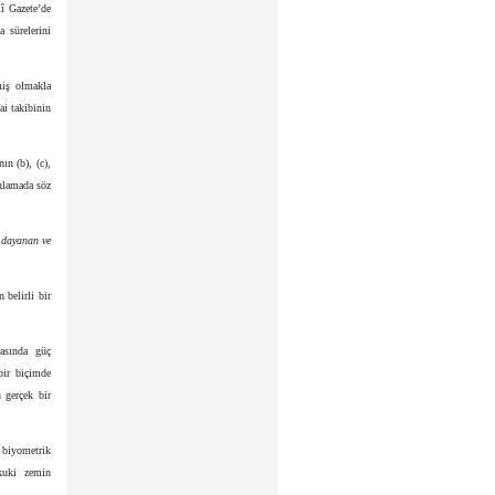
mî Gazete’de
a sürelerini
miş olmakla
i takibinin
ın (b), (c),
gulamada söz
e dayanan ve
 belirli bir
rasında güç
bir biçimde
 gerçek bir
n biyometrik
ukuki zemin