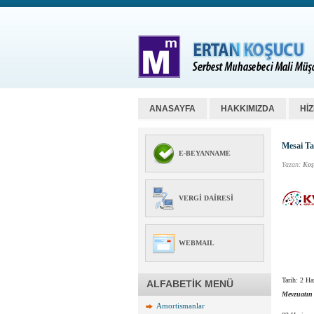
ANASAYFA
HAKKIMIZDA
Hİ
Mesai Ta
E-BEYANNAME
Yazan:
Koş
VERGI DAIRESI
WEBMAIL
Tarih:
2 Ha
ALFABETİK MENÜ
Mevzuatın
Amortismanlar