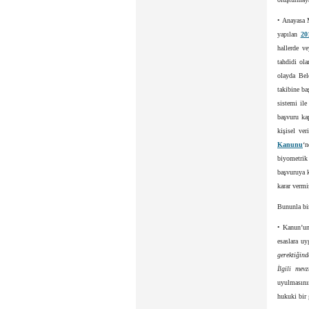
• Anayasa 
yapılan
20
hallerde v
tahdidi ola
olayda Bel
takibine ba
sistemi il
başvuru ka
kişisel ve
Kanunu
‘
biyometrik 
başvuruya k
karar vermiş
Bununla bir
• Kanun’un
esaslara uy
gerektiğind
İlgili mev
uyulmasını
hukuki bir g