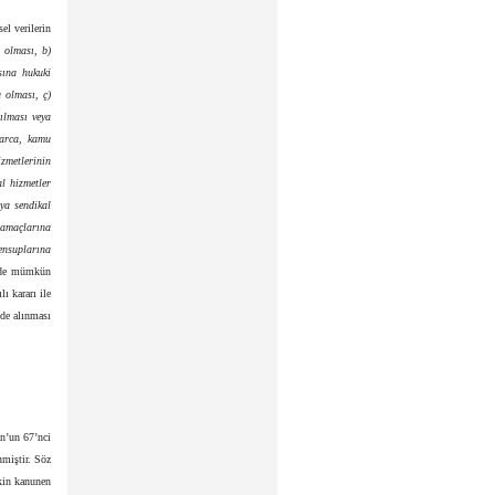
el verilerin
n olması, b)
sına hukuki
 olması, ç)
nılması veya
larca, kamu
zmetlerinin
al hizmetler
eya sendikal
 amaçlarına
mensuplarına
inde mümkün
ı kararı ile
 de alınması
n’un 67’nci
nmiştir. Söz
şkin kanunen