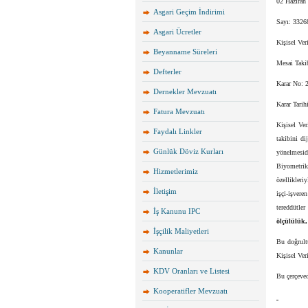
02 Haziran
Asgari Geçim İndirimi
Sayı: 3326
Asgari Ücretler
Kişisel Ve
Beyanname Süreleri
Mesai Taki
Defterler
Karar No: 
Dernekler Mevzuatı
Karar Tarih
Fatura Mevzuatı
Kişisel Ve
Faydalı Linkler
takibini di
Günlük Döviz Kurları
yönelmesidi
Biyometrik
Hizmetlerimiz
özellikleri
İletişim
işçi-işver
tereddütle
İş Kanunu IPC
ölçülülük,
İşçilik Maliyetleri
Bu doğrult
Kanunlar
Kişisel Ver
KDV Oranları ve Listesi
Bu çerçeved
Kooperatifler Mevzuatı