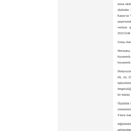
mesai takib
ilkelerden
Kanun’un “G
çerçevesind
verilerin 
2023/2548 
Sonuç olar
Mevzuatta, 
biyometrik
biyometrik 
Dolayısıyla
(d), (e), 
faaliyetleri
dengesizliğ
bir hukuki
Ölçülülük i
yöntemlerin
4’üncü madd
değerlendi
şartlarında