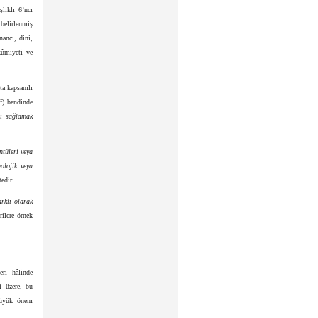
şlıklı 6’ncı
 belirlenmiş
nancı, dini,
kûmiyeti ve
tta kapsamlı
f) bendinde
ini sağlamak
ntüleri veya
yolojik veya
edir.
arklı olarak
rilere örnek
eri hâlinde
i üzere, bu
 büyük önem