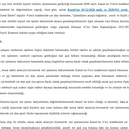
i için özel nitelikli kişisel verilerin işlenmesinin gerekliliği konusunda 6698 sayılı Kanun’un 4’üncü maddesi
 hareketle bir değerlendirme yaptığı, buna göre, anılan
Kurul’un 01/12/2020 tarih ve 2020/915 sayılı 
enel İlkeler” başlıklı 4’üncü maddesinde yer alan ilkelerden, “işlendikleri amaçla bağlantılı, sınırlı ve ölçülü 
e özel nitelikli kişisel veri işleme faaliyetinde amacın gerçekleştirilmesiyle ilgili olmayan veya ihtiyaç duyulm
işlenmesinden kaçınılmasının gerektiğine vurgu yapılarak Danıştay 12’nci Daire Başkanlığının 2021/3
Sayılı Kararının hukuka uygun olduğuna karar vermiştir.
ak,
çalışma sürelerinin takibine ilişkin hükümler bulunmakla birlikte takibin ne şekilde gerçekleştirileceğine y
 veri işlenmesi suretiyle yapılması gerektiğine dair açık hüküm bulunmadığı dikkate alındığında mev
veri işlenmesi faaliyetinin kanunlarda açıkça öngörülme şartına dayalı olarak gerçekleştirilmesinin kabul edilem
, mesai takibi amacıyla biyometrik veri işlenmesi faaliyetlerinde Kanun’un 6’ncı maddesinin üçüncü fıkrasının (b
(f) ve (g) bentlerinde yer alan işleme şartlarından herhangi birinin uygulama alanı bulmaması nedeniyle
n (a) bendinde yer alan açık rıza şartına dayalı olarak gerçekleştirilmesinin tercih edildiği ancak işçi-işveren iliş
i sebebiyle açık rızanın özgür iradeye dayanıp dayanmadığı hususunda tereddüt bulunduğu ve bu yönüyle tek ba
 zemin oluşturmadığı,
lkesinin kişisel veri işleme faaliyetlerinin değerlendirilmesinde önemli bir kriter olduğu ve alternatif, daha a
 varlığı karşısında ilgili kişilerin açık rızası bulunsa dahi mesai takibi amacıyla biyometrik veri işlenmesi
esinde yer alan genel ilkeler kapsamında ölçülülük kriterini sağlamayacağı
rilmiş olup bu itibarla, mesai takibi amacıyla biyometrik veri işlenmesinin Kanun’un 6’ncı maddesinde yer 
n herhangi birine dayanılmaksızın gerçekleştirildiği, geçerli bir açık rıza bulunsa dahi söz konusu işleme 