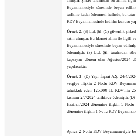
almıştır. Şirket tarafından bu alımla il
Beyannamesiyle süresinde beyan edil
tarihine kadar ödenmesi halinde, bu tuta
KDV Beyannamesinde indirim konusu yapı
Örnek 2
: (S) Ltd. Şti. (G) güvenlik şir
satın almıştır. Bu hizmet alımı ile ilgili 
Beyannamesiyle süresinde beyan edilmi
ödenmiştir. (S) Ltd. Şti. tarafından s
kapsayan dönem olan Ağustos/2024 d
yapılacaktır.
Örnek 3
: (D) Yapı İnşaat A.Ş. 24/4/2024
vergiye ilişkin 2 No.lu KDV Beyanname
tahakkuk eden 125.000 TL KDV’nin 25.0
kısmını 2/7/2024 tarihinde ödemiştir. (D
Haziran/2024 dönemine ilişkin 1 No.l
dönemine ilişkin 1 No.lu KDV Beyannames
Ayrıca 2 No.lu KDV Beyannamesiyle be