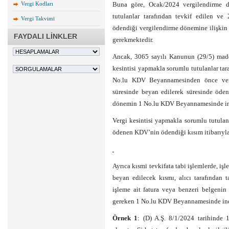
Vergi Kodları
Buna göre, Ocak/2024 vergilendirme d
tutulanlar tarafından tevkif edilen 
Vergi Takvimi
ödendiği vergilendirme dönemine ilişki
FAYDALI LİNKLER
gerekmektedir.
Ancak, 3065 sayılı Kanunun (29/5) madd
kesintisi yapmakla sorumlu tutulanlar tar
No.lu KDV Beyannamesinden önce ver
süresinde beyan edilerek süresinde öd
dönemin 1 No.lu KDV Beyannamesinde in
Vergi kesintisi yapmakla sorumlu tutulan
ödenen KDV’nin ödendiği kısım itibarıyl
Ayrıca kısmi tevkifata tabi işlemlerde, i
beyan edilecek kısmı, alıcı tarafından 
işleme ait fatura veya benzeri belgenin 
gereken 1 No.lu KDV Beyannamesinde indi
Örnek 1
: (D) A.Ş. 8/1/2024 tarihinde 