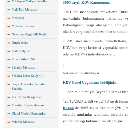
M2 İnşaat Maliyet Bedelleri
3065 sayılı KDV Kanununun
;
Mali Tatil Mevzuatı
– 9/1 inci maddesinde, mükellefin Türkiy
Mortgage
merkezinin bulunmaması hallerinde v
Bakanlığının, vergi alacağının emniyet 
Mükellef Panosu
olanları verginin ödenmesinden sorumlu t
Nelerden Vergi SSK Kesilir
– 29/1 inci maddesinde, mükelleflerin,
Örnek sayfa
KDV’den vergi kesintisi yapmakla sorumlu
Pratik Bilgiler
ödenen KDV’yi indirebilecekleri,
Prim Tarifesi SSK
Sakatlık Mevzuatı
hüküm altına alınmıştır.
SMMM Ertan KOŞUCU
KDV Genel Uygulama Tebliğinin
;
Sosyal Güvenlik Terimleri
Sözlüğü
– “Sorumlu Sıfatıyla Beyan Edilerek Öden
Tek Düzen Hesap Planı
“28/12/2023 tarihli ve 32413 sayılı Resm
Transfer Fiyatlandırması
Kanun
ile 3065 sayılı Kanunun (29/1) m
Ulusal Meslek Standartları
sorumlu tutulanlar tarafından sorumlu 
yapılabileceği hüküm altına alınmıştır.
Vakıflar Mevzuatı