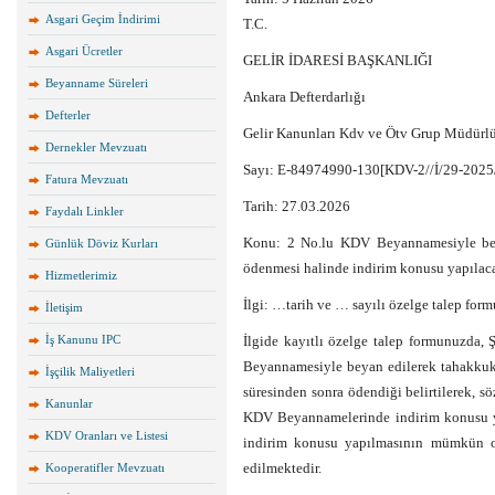
Asgari Geçim İndirimi
T.C.
Asgari Ücretler
GELİR İDARESİ BAŞKANLIĞI
Beyanname Süreleri
Ankara Defterdarlığı
Defterler
Gelir Kanunları Kdv ve Ötv Grup Müdürl
Dernekler Mevzuatı
Sayı: E-84974990-130[KDV-2//İ/29-2025
Fatura Mevzuatı
Tarih: 27.03.2026
Faydalı Linkler
Konu: 2 No.lu KDV Beyannamesiyle bey
Günlük Döviz Kurları
ödenmesi halinde indirim konusu yapıla
Hizmetlerimiz
İlgi: …tarih ve … sayılı özelge talep for
İletişim
İş Kanunu IPC
İlgide kayıtlı özelge talep formunuzda, 
Beyannamesiyle beyan edilerek tahakkuk
İşçilik Maliyetleri
süresinden sonra ödendiği belirtilerek,
Kanunlar
KDV Beyannamelerinde indirim konusu 
KDV Oranları ve Listesi
indirim konusu yapılmasının mümkün ol
edilmektedir.
Kooperatifler Mevzuatı