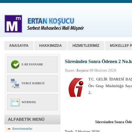
ANASAYFA
HAKKIMIZDA
HİZMETLERİMİZ
MÜKELLEF 
Süresinden Sonra Ödenen 2 No.
E-BEYANNAME
Yazan:
Koşucu
08 Haziran 2026
T.C. GELİR İDARESİ BAŞK
VERGI DAIRESI
Ötv Grup Müdürlüğü Sayı
2..
WEBMAIL
ALFABETİK MENÜ
Süresinden Sonra Öde
Amortismanlar
Tarih:
5 Haziran 2026