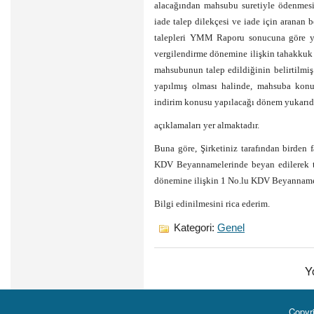
alacağından mahsubu suretiyle ödenmesi
iade talep dilekçesi ve iade için aranan 
talepleri YMM Raporu sonucuna göre ye
vergilendirme dönemine ilişkin tahakku
mahsubunun talep edildiğinin belirtilmiş
yapılmış olması halinde, mahsuba ko
indirim konusu yapılacağı dönem yukarıda 
açıklamaları yer almaktadır.
Buna göre, Şirketiniz tarafından birden 
KDV Beyannamelerinde beyan edilerek t
dönemine ilişkin 1 No.lu KDV Beyanname
Bilgi edinilmesini rica ederim.
Kategori:
Genel
Y
Copyr