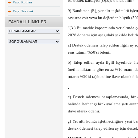
ise destek katsayısı (O):0,9 olarak alınır.
Vergi Kodları
9) Randıman (R), yer altı taşkömürü işle
Vergi Takvimi
sayısına eşit veya bu değerden büyük (500<
FAYDALI LİNKLER
“(3 ) Bu madde kapsamında yer altında ça
2028 dönemi için aşağıdaki şekilde belirl
a) Destek ödemesi talep edilen ilgili ay i
esas tutarın %50’si ödenir.
b) Talep edilen ayda ilgili işyerinde ür
üretim miktarına göre en az %10 oranında 
tutarın %50’si (a) bendine ilave olarak öde
c) Destek ödemesi hesaplamasında, bir 
halinde, herhangi bir kıyaslama şartı ara
ilave olarak ödenir.
ç) Yer altı kömür işletmeciliğine yeni ba
destek ödemesi talep edilen ay için deste