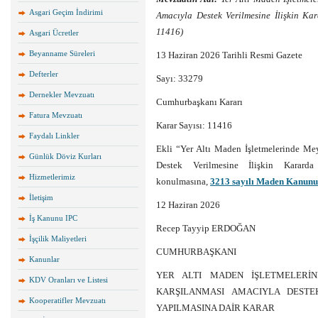
Asgari Geçim İndirimi
Amacıyla Destek Verilmesine İlişkin Ka
11416)
Asgari Ücretler
Beyanname Süreleri
13 Haziran 2026 Tarihli Resmi Gazete
Defterler
Sayı: 33279
Dernekler Mevzuatı
Cumhurbaşkanı Kararı
Fatura Mevzuatı
Karar Sayısı: 11416
Faydalı Linkler
Ekli “Yer Altı Maden İşletmelerinde Me
Günlük Döviz Kurları
Destek Verilmesine İlişkin Kararda
Hizmetlerimiz
konulmasına,
3213 sayılı Maden Kanun
İletişim
12 Haziran 2026
İş Kanunu IPC
Recep Tayyip ERDOĞAN
İşçilik Maliyetleri
CUMHURBAŞKANI
Kanunlar
YER ALTI MADEN İŞLETMELERİN
KDV Oranları ve Listesi
KARŞILANMASI AMACIYLA DESTEK
Kooperatifler Mevzuatı
YAPILMASINA DAİR KARAR