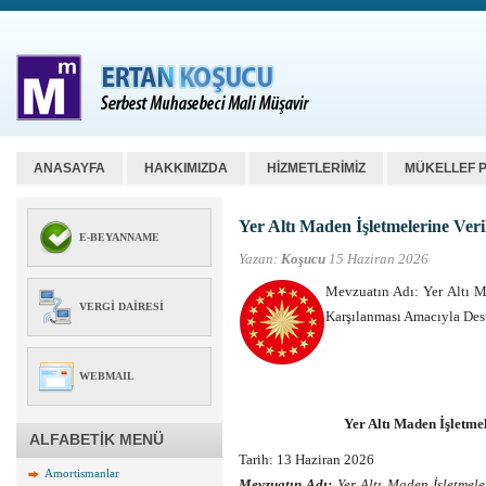
ANASAYFA
HAKKIMIZDA
HİZMETLERİMİZ
MÜKELLEF 
Yer Altı Maden İşletmelerine Ver
E-BEYANNAME
Yazan:
Koşucu
15 Haziran 2026
Mevzuatın Adı: Yer Altı M
VERGI DAIRESI
Karşılanması Amacıyla Dest
WEBMAIL
Yer Altı Maden İşletme
ALFABETİK MENÜ
Tarih:
13 Haziran 2026
Amortismanlar
Mevzuatın Adı:
Yer Altı Maden İşletmele