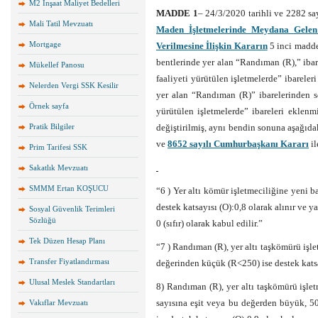
M2 İnşaat Maliyet Bedelleri
MADDE 1
– 24/3/2020 tarihli ve 2282 s
Mali Tatil Mevzuatı
Maden İşletmelerinde Meydana Gelen 
Mortgage
Verilmesine İlişkin Kararın
5 inci maddes
bentlerinde yer alan “Randıman (R),” ibare
Mükellef Panosu
faaliyeti yürütülen işletmelerde” ibareler
Nelerden Vergi SSK Kesilir
yer alan “Randıman (R)” ibarelerinden so
Örnek sayfa
yürütülen işletmelerde” ibareleri eklenm
Pratik Bilgiler
değiştirilmiş, aynı bendin sonuna aşağıda
ve
8652 sayılı Cumhurbaşkanı Kararı
il
Prim Tarifesi SSK
Sakatlık Mevzuatı
SMMM Ertan KOŞUCU
“6 ) Yer altı kömür işletmeciliğine yeni b
destek katsayısı (O):0,8 olarak alınır ve 
Sosyal Güvenlik Terimleri
Sözlüğü
0 (sıfır) olarak kabul edilir.”
Tek Düzen Hesap Planı
“7 ) Randıman (R), yer altı taşkömürü işl
Transfer Fiyatlandırması
değerinden küçük (R<250) ise destek katsay
Ulusal Meslek Standartları
8) Randıman (R), yer altı taşkömürü işle
sayısına eşit veya bu değerden büyük, 
Vakıflar Mevzuatı