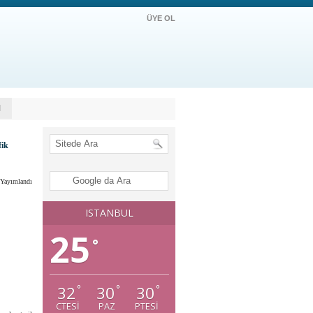
ÜYE OL
M
fik
k Yayımlandı
ISTANBUL
25
°
32
30
30
°
°
°
CTESI
PAZ
PTESI