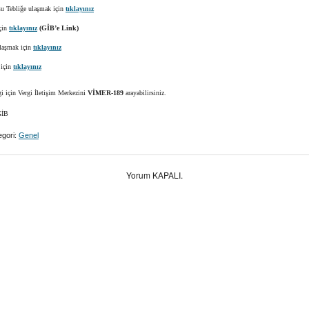
u Tebliğe ulaşmak için
tıklayınız
çin
tıklayınız
(GİB’e Link)
laşmak için
tıklayınız
 için
tıklayınız
gi için Vergi İletişim Merkezini
VİMER-189
arayabilirsiniz.
İB
gori:
Genel
Yorum KAPALI.