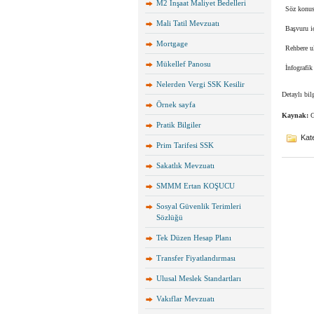
M2 İnşaat Maliyet Bedelleri
Söz konus
Mali Tatil Mevzuatı
Başvuru i
Mortgage
Rehbere u
Mükellef Panosu
İnfografik
Nelerden Vergi SSK Kesilir
Detaylı bil
Örnek sayfa
Kaynak:
G
Pratik Bilgiler
Kate
Prim Tarifesi SSK
Sakatlık Mevzuatı
SMMM Ertan KOŞUCU
Sosyal Güvenlik Terimleri
Sözlüğü
Tek Düzen Hesap Planı
Transfer Fiyatlandırması
Ulusal Meslek Standartları
Vakıflar Mevzuatı