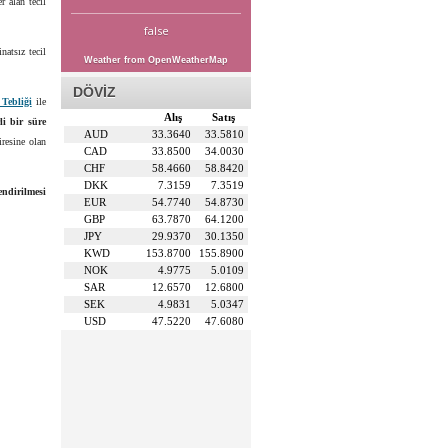
 alan tecil
false
natsız tecil
Weather from OpenWeatherMap
DÖVİZ
Tebliği
ile
Alış
Satış
rli bir süre
AUD
33.3640
33.5810
iresine olan
CAD
33.8500
34.0030
CHF
58.4660
58.8420
DKK
7.3159
7.3519
ndirilmesi
EUR
54.7740
54.8730
GBP
63.7870
64.1200
JPY
29.9370
30.1350
KWD
153.8700
155.8900
NOK
4.9775
5.0109
SAR
12.6570
12.6800
SEK
4.9831
5.0347
USD
47.5220
47.6080