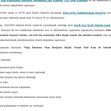
lı Bazı Kanunlarda Değişiklik Yapılmasına Dair Kanunla
,
6183 sayılı Kanunun
48 inci maddesinde yer
e önemli değişiklikler yapılmıştır.
/6/2026 tarihli ve 33279 sayılı Resmi Gazete’de yayımlanan
11414 sayılı Cumhurbaşkanı Kararıyla
temi
a konu olabilecek alacak tutarı 10 milyon TL’ye yükseltilmiştir.
ftan, 16/6/2026 tarihinde Resmi Gazete’de yayımlanarak yürürlüğe giren
Seri:B Sıra No:20 Tahsilat Genel 
ı Kanunun 48 inci maddesinde düzenlenen tecil ve taksitlendirme uygulaması kapsamında borçluların
beli
acakları başvuru üzerine, cari tecil faiz oranından daha düşük oranda faiz alınması suretiyle
vergi da
 taksitlendirilerek ödeyebilmelerine yönelik düzenleme yapılmıştır.
psamında hazırlanan “
Vergi Dairesine Olan Borçların Düşük Oranlı Tecil Faizi ile Taksitle
kullanıma sunulmuştur.
 Rehberde;
kapsamına giren borçlar,
ların hangi sürede, nereye ve nasıl yapılacağı,
ilen borçların kaç taksitte ödeneceği,
izi oranı,
şlemlerinde teminat uygulaması,
um halinin tespiti,
dilen borçların süresinde ödenmemesi durumunda tecilin ihlali,
rda açıklamalara ve örneklere yer verilmiştir.