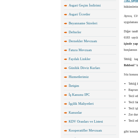
7582 sayı
Asgari Geçim İndirimi
hükümlerind
Asgari Ücretler
Ayrıca, 13
uygulamasın
Beyanname Süreleri
Diğer tara
Defterler
6183 sayıl
Dernekler Mevzuatı
içinde yap
Fatura Mevzuatı
borçlarının
Faydalı Linkler
Tebliğ ka
Rehberi
” 
Günlük Döviz Kurları
Söz konusu
Hizmetlerimiz
Tebliğ 
İletişim
Başvuru
İş Kanunu IPC
Tecil ed
Tecil fa
İşçilik Maliyetleri
Tecil i
Kanunlar
Zor dur
Tecil e
KDV Oranları ve Listesi
Kooperatifler Mevzuatı
gibi konula