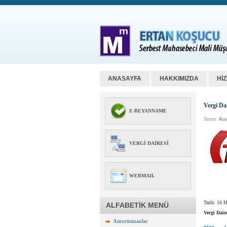
ANASAYFA
HAKKIMIZDA
Hİ
Vergi Dai
E-BEYANNAME
Yazan:
Koş
VERGI DAIRESI
WEBMAIL
Tarih:
16 H
ALFABETİK MENÜ
Vergi Dair
Amortismanlar