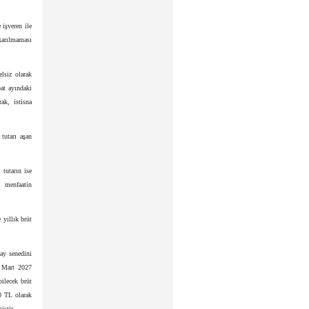
 işveren ile
ıkarılmaması
lsiz olarak
bat ayındaki
ak, istisna
tutarı aşan
 tutarın ise
i menfaatin
yıllık brüt
pay senedini
e Mart 2027
ilecek brüt
0 TL olarak
iştir.