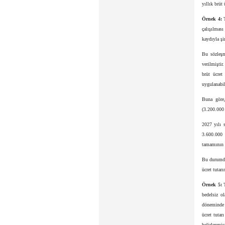
yıllık brüt
Örnek 4:
T
çalışılması
kaydıyla şi
Bu sözleşm
verilmiştir
brüt ücret
uygulanabil
Buna göre,
(3.200.000 
2027 yılı s
3.600.000 
tamamının i
Bu durumda
ücret tutar
Örnek 5:
T
bedelsiz o
döneminde 
ücret tuta
belirlenmiş