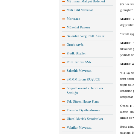
M2 İnşaat Maliyet Bedelleri
(2) Söz ko
Mali Tatil Mevzuatı
girmiştir.”
Mortgage
MADDE 2
değiştirilm
Mükellef Panosu
“İstisna uy
Nelerden Vergi SSK Kesilir
MADDE 3
Örnek sayfa
fıkrasında 
Pratik Bilgiler
şeklinde değ
Prim Tarifesi SSK
MADDE 4
Sakatlık Mevzuatı
“(1) Pay se
ücret tutarı
SMMM Ertan KOŞUCU
tespit edil
Sosyal Güvenlik Terimleri
kendisine p
Sözlüğü
hesaplanan b
Tek Düzen Hesap Planı
Örnek 1:
T
Transfer Fiyatlandırması
hizmet erb
ilişkin bir 
Ulusal Meslek Standartları
Buna göre, 
Vakıflar Mevzuatı
tutarının 