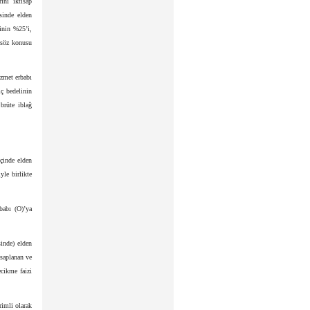
ini iktisap
isinde elden
ginin %25’i,
n söz konusu
izmet erbabı
iç bedelinin
brüte iblağ
içinde elden
yle birlikte
babı (O)’ya
sinde) elden
esaplanan ve
cikme faizi
rimli olarak