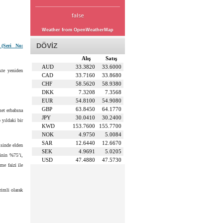
false
Weather from OpenWeatherMap
DÖVİZ
 (Seri No:
Alış
Satış
AUD
33.3820
33.6000
kte yeniden
CAD
33.7160
33.8680
CHF
58.5620
58.9380
DKK
7.3208
7.3568
EUR
54.8100
54.9080
GBP
63.8450
64.1770
met erbabına
JPY
30.0410
30.2400
 yıldaki bir
KWD
153.7600
155.7700
NOK
4.9750
5.0084
SAR
12.6440
12.6670
isinde elden
SEK
4.9691
5.0205
ginin %75’i,
USD
47.4880
47.5730
me faizi ile
rimli olarak