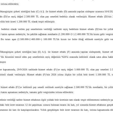
istisna edilecektir.
eknogirişim şirketi niteliğini haiz (C) A.Ş. ile hizmet erbabı (D) arasında yapılan sözleşme uyarınca 10/6/20
abı (D)’ye rayiç değeri 2.500.000 TL olan pay senetleri bedelsiz olarak verilmiştir. Hizmet erbabı (D)’nin 
yıllık brüt ücreti 1.200.000 TL olarak tespit edilmiştir.
bedelsiz olarak verilen pay senetlerinin verildiği tarihteki rayiç bedelinin hizmet erbabı (D)’nin bir yıllı
ki katını aşması nedeniyle, bu şekilde sağlanan menfaatin (1.200.000×2=) 2.400.000 TL’lik kısmı gelir vergisi
r. Bu tutarı aşan (2.500.000-2.400.000=) 100.000 TL’lik kısım ise brüte iblağ edilmek suretiyle gelir ver
.
eknogirişim şirketi niteliğini haiz (E) A.Ş. ile hizmet erbabı (F) arasında yapılan sözleşmede, hizmet erb
’lik hissesini temsil eden pay senetlerinin rayiç değerinin %50’si oranında indirimli olarak satın alma hak
lmıştır.
e kapsamında, 29/9/2026 tarihinde hizmet erbabı (F)’ye rayiç değeri 5.000.000 TL olan pay senetleri 2
dirimli olarak verilmiştir. Hizmet erbabı (F)’nin 2026 yılına ilişkin bir yıllık brüt ücreti 1.500.000 TL ol
hizmet erbabı (F)’ye indirimli pay senedi verilmek suretiyle sağlanan 2.500.000 TL’lik menfaatin, bir yıllı
ki katını aşmaması nedeniyle, tamamı gelir vergisinden istisna edilecektir.
edinin verildiği tarihte hizmet erbabının ilgili yıldaki brüt ücretinin tam olarak tespit edilememesi nedeniyle p
ydaki brüt ücret tutarının 12 ile çarpılması sonucu bulunan tutarın iki katı, yıl sonunda hizmet erbabının gerçek
tutarının iki katı ile karşılaştırılacaktır. Yıllık gerçekleşen brüt ücret tutarının iki katı, istisna kapsamında di