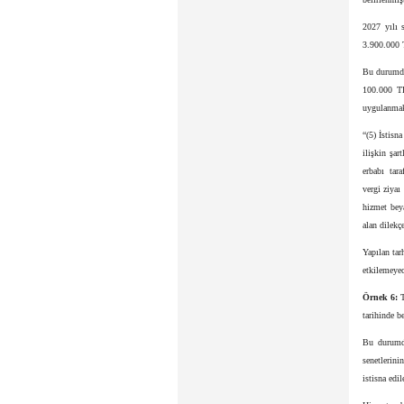
2027 yılı s
3.900.000 T
Bu durumda
100.000 TL’
uygulanmaks
“(5) İstisn
ilişkin şar
erbabı tar
vergi ziyaı
hizmet beya
alan dilekç
Yapılan tar
etkilemeyec
Örnek 6:
T
tarihinde b
Bu durumda
senetlerini
istisna edil