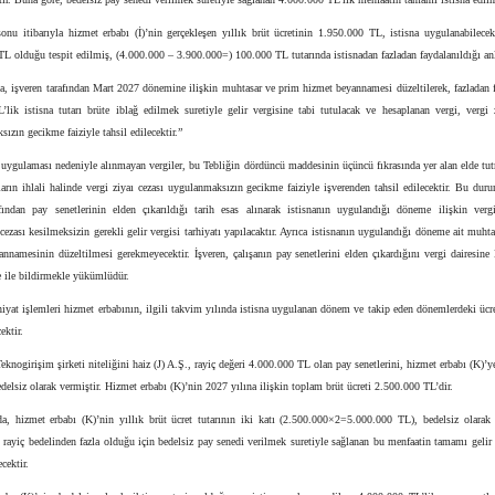
onu itibarıyla hizmet erbabı (İ)’nin gerçekleşen yıllık brüt ücretinin 1.950.000 TL, istisna uygulanabilecek
L olduğu tespit edilmiş, (4.000.000 – 3.900.000=) 100.000 TL tutarında istisnadan fazladan faydalanıldığı anl
, işveren tarafından Mart 2027 dönemine ilişkin muhtasar ve prim hizmet beyannamesi düzeltilerek, fazladan f
lik istisna tutarı brüte iblağ edilmek suretiyle gelir vergisine tabi tutulacak ve hesaplanan vergi, vergi 
ızın gecikme faiziyle tahsil edilecektir.”
a uygulaması nedeniyle alınmayan vergiler, bu Tebliğin dördüncü maddesinin üçüncü fıkrasında yer alan elde tu
tların ihlali halinde vergi ziyaı cezası uygulanmaksızın gecikme faiziyle işverenden tahsil edilecektir. Bu du
afından pay senetlerinin elden çıkarıldığı tarih esas alınarak istisnanın uygulandığı döneme ilişkin vergi
 cezası kesilmeksizin gerekli gelir vergisi tarhiyatı yapılacaktır. Ayrıca istisnanın uygulandığı döneme ait muht
nnamesinin düzeltilmesi gerekmeyecektir. İşveren, çalışanın pay senetlerini elden çıkardığını vergi dairesine
e ile bildirmekle yükümlüdür.
hiyat işlemleri hizmet erbabının, ilgili takvim yılında istisna uygulanan dönem ve takip eden dönemlerdeki ücr
ektir.
eknogirişim şirketi niteliğini haiz (J) A.Ş., rayiç değeri 4.000.000 TL olan pay senetlerini, hizmet erbabı (K)’
edelsiz olarak vermiştir. Hizmet erbabı (K)’nin 2027 yılına ilişkin toplam brüt ücreti 2.500.000 TL’dir.
, hizmet erbabı (K)’nin yıllık brüt ücret tutarının iki katı (2.500.000×2=5.000.000 TL), bedelsiz olarak 
n rayiç bedelinden fazla olduğu için bedelsiz pay senedi verilmek suretiyle sağlanan bu menfaatin tamamı gelir
ecektir.