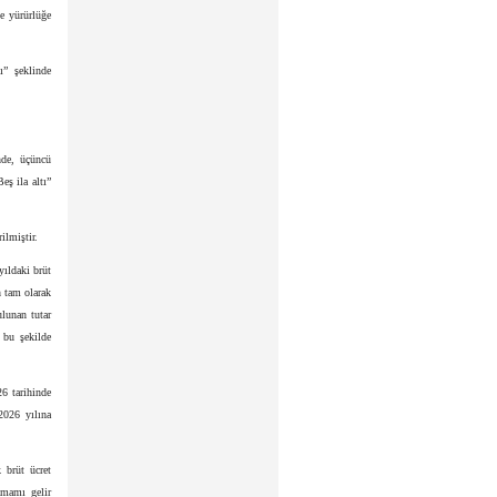
e yürürlüğe
ı” şeklinde
nde, üçüncü
eş ila altı”
ilmiştir.
yıldaki brüt
ın tam olarak
ulunan tutar
, bu şekilde
26 tarihinde
2026 yılına
k brüt ücret
amamı gelir