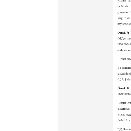
Hizmet erb
tarihinden 
çıkarması h
vergi ziyaı
pay senetler
Örnek 7:
T
(M)’ye, ray
(900.000×2
edilmek sur
Hizmet erba
Bu durumda,
çıkardığınd
(L) A.Ş’den 
Örnek 8:
T
16/9/2026 t
Hizmet erba
çıkarılması
istisna uy
ile birlikte
“(7) Hizmet