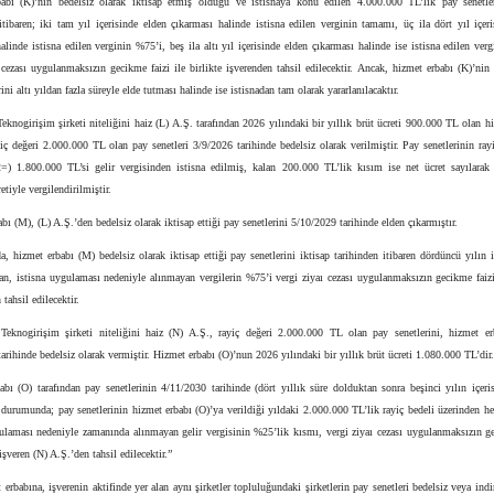
abı (K)’nin bedelsiz olarak iktisap etmiş olduğu ve istisnaya konu edilen 4.000.000 TL’lik pay senetler
itibaren; iki tam yıl içerisinde elden çıkarması halinde istisna edilen verginin tamamı, üç ila dört yıl içer
alinde istisna edilen verginin %75’i, beş ila altı yıl içerisinde elden çıkarması halinde ise istisna edilen ver
 cezası uygulanmaksızın gecikme faizi ile birlikte işverenden tahsil edilecektir. Ancak, hizmet erbabı (K)’ni
ini altı yıldan fazla süreyle elde tutması halinde ise istisnadan tam olarak yararlanılacaktır.
eknogirişim şirketi niteliğini haiz (L) A.Ş. tarafından 2026 yılındaki bir yıllık brüt ücreti 900.000 TL olan h
iç değeri 2.000.000 TL olan pay senetleri 3/9/2026 tarihinde bedelsiz olarak verilmiştir. Pay senetlerinin ray
=) 1.800.000 TL’si gelir vergisinden istisna edilmiş, kalan 200.000 TL’lik kısım ise net ücret sayılarak 
etiyle vergilendirilmiştir.
bı (M), (L) A.Ş.’den bedelsiz olarak iktisap ettiği pay senetlerini 5/10/2029 tarihinde elden çıkarmıştır.
 hizmet erbabı (M) bedelsiz olarak iktisap ettiği pay senetlerini iktisap tarihinden itibaren dördüncü yılın 
an, istisna uygulaması nedeniyle alınmayan vergilerin %75’i vergi ziyaı cezası uygulanmaksızın gecikme faizi
tahsil edilecektir.
eknogirişim şirketi niteliğini haiz (N) A.Ş., rayiç değeri 2.000.000 TL olan pay senetlerini, hizmet er
arihinde bedelsiz olarak vermiştir. Hizmet erbabı (O)’nun 2026 yılındaki bir yıllık brüt ücreti 1.080.000 TL’dir.
bı (O) tarafından pay senetlerinin 4/11/2030 tarihinde (dört yıllık süre dolduktan sonra beşinci yılın içeri
 durumunda; pay senetlerinin hizmet erbabı (O)’ya verildiği yıldaki 2.000.000 TL’lik rayiç bedeli üzerinden h
gulaması nedeniyle zamanında alınmayan gelir vergisinin %25’lik kısmı, vergi ziyaı cezası uygulanmaksızın ge
 işveren (N) A.Ş.’den tahsil edilecektir.”
 erbabına, işverenin aktifinde yer alan aynı şirketler topluluğundaki şirketlerin pay senetleri bedelsiz veya indi