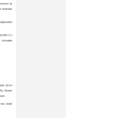
verilmesi de
t tarafından
 değerindeki
000.000×2=)
 istisnadan
babı (Ş)’ye
’dir. Hizmet
ıştır.
 tam olarak