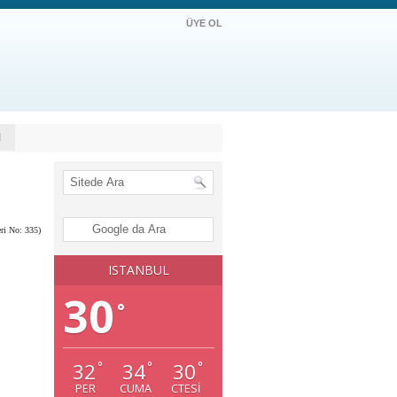
ÜYE OL
M
eri No: 335)
ISTANBUL
30
°
32
34
30
°
°
°
PER
CUMA
CTESI