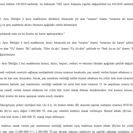
nusu hüküm 2/8/2024 tarihinde, bu hükümde 7582 sayılı Kanunla yapılan değişiklikler ise 4/6/2026 tarihind
-
Aynı Tebliğin 3 üncü maddesinin dördüncü fıkrasında yer alan “tutarını” ibaresi “tutarının iki katın
iş ve aynı maddenin altıncı fıkrasına aşağıdaki cümle eklenmiştir.
gulanacak tutar ise bu ücretin iki katını aşamayacaktır.”
-
Aynı Tebliğin 4 üncü maddesinin ikinci fıkrasında yer alan “tutarını” ibaresi “tutarının iki katını” şekli
yer alan “Üç” ibaresi “İki” şeklinde, “Dört ila altı” ibaresi “Üç ila dört” şeklinde ve “Yedi ila on iki” ibaresi “B
iştirilmiştir.
-
Aynı Tebliğin 5 inci maddesinin birinci, ikinci, beşinci, yedinci ve sekizinci fıkraları aşağıdaki şekilde değiştir
nedi verilmek suretiyle sağlanan menfaatlerde istisna tutarının hesabında, pay senedi verilen hizmet erbabının o 
nın iki katı esas alınacaktır. Ancak, pay senedinin verildiği tarihte hizmet erbabının bir yıllık brüt ücret tutarın
ememesi halinde, pay senetlerinin verildiği tarihteki bir aylık brüt ücret tutarının 12 ile çarpılması sonucu b
ay senedi verilen hizmet erbabının bir yıllık brüt ücreti olarak dikkate alınabilecektir. Söz konusu istisna
rüt ücretin iki katını aşmayan tutarla sınırlı olacaktır.
eknogirişim şirketi niteliğini haiz (A) A.Ş. ile hizmet erbabı (B) arasında yapılan sözleşme uyarınca 30/9/20
abı (B)’ye rayiç değeri 5.000.000 TL olan pay senetleri bedelsiz olarak verilmiştir. Hizmet erbabı (B)’nin 
yıllık brüt ücreti 2.600.000 TL olarak tespit edilmiştir.
bedelsiz olarak verilen pay senetlerinin verildiği tarihteki rayiç bedelinin hizmet erbabı (B)’nin bir yıllı
iki katı olan (2.600.000×2=) 5.200.000 TL’nin altında kalması nedeniyle bu şekilde sağlanan menfaatin t