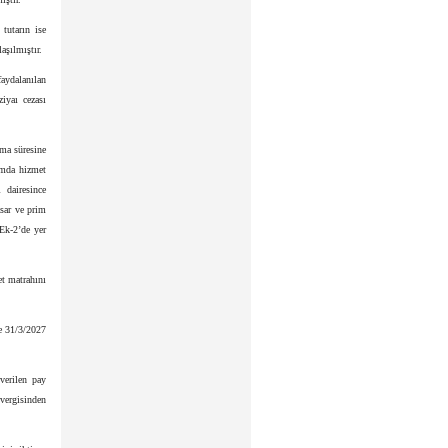
 tutarın ise
aşılmıştır.
aydalanılan
ziyaı cezası
tma süresine
rumda hizmet
 dairesince
asar ve prim
 Ek-2’de yer
et matrahını
ye 31/3/2027
verilen pay
 vergisinden