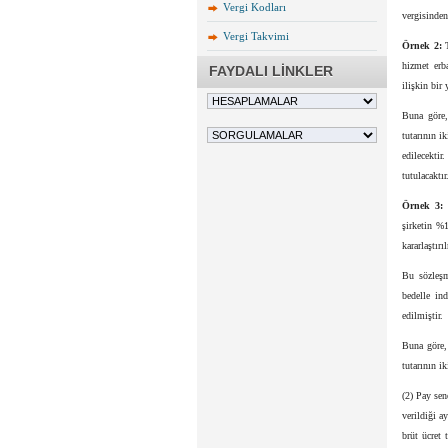
Vergi Kodları
vergisinden 
Vergi Takvimi
Örnek 2:
T
hizmet erb
FAYDALI LİNKLER
ilişkin bir 
Buna göre, 
tutarının i
edilecekti
tutulacaktır
Örnek 3:
T
şirketin %1
kararlaştırı
Bu sözleşm
bedelle in
edilmiştir.
Buna göre, 
tutarının i
(2) Pay sen
verildiği a
brüt ücret 