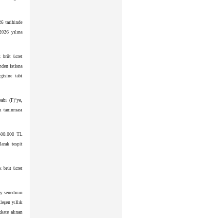
26 tarihinde
2026 yılına
k brüt ücret
nden istisna
gisine tabi
abı (F)’ye,
kı tanınması
.500.000 TL
arak tespit
k brüt ücret
ay senedinin
leşen yıllık
kkate alınan