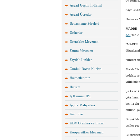
04 Temmuz 
Asgari Geçim İndirimi
Sayı: 3330
Asgari Ücretler
Hazine ve M
Beyanname Süreleri
MADDE 
Defterler
326)
’nin 2 
Dernekler Mevzuatı
“MADDE 2
Fatura Mevzuatı
düzenlenmi
Faydalı Linkler
“Hizmet erb
Günlük Döviz Kurları
Madde 17- S
bedelsiz ve
Hizmetlerimiz
yıllık brüt
İletişim
Şu kadar ki
İş Kanunu IPC
çıkarılması
beş ila alt
İşçilik Maliyetleri
birlikte işv
Kanunlar
Bu şekilde 
KDV Oranları ve Listesi
verilen pay
Kooperatifler Mevzuatı
Bu maddenin