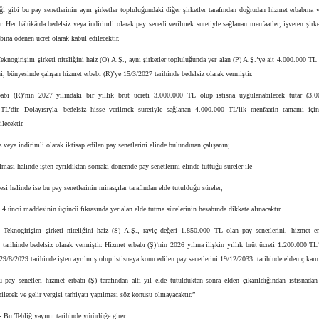
eği gibi bu pay senetlerinin aynı şirketler topluluğundaki diğer şirketler tarafından doğrudan hizmet erbabına 
Her hâlükârda bedelsiz veya indirimli olarak pay senedi verilmek suretiyle sağlanan menfaatler, işveren şirke
bına ödenen ücret olarak kabul edilecektir.
eknogirişim şirketi niteliğini haiz (Ö) A.Ş., aynı şirketler topluluğunda yer alan (P) A.Ş.’ye ait 4.000.000 TL
i, bünyesinde çalışan hizmet erbabı (R)’ye 15/3/2027 tarihinde bedelsiz olarak vermiştir.
abı (R)’nin 2027 yılındaki bir yıllık brüt ücreti 3.000.000 TL olup istisna uygulanabilecek tutar (3.
TL’dir. Dolayısıyla, bedelsiz hisse verilmek suretiyle sağlanan 4.000.000 TL’lik menfaatin tamamı için
ilecektir.
z veya indirimli olarak iktisap edilen pay senetlerini elinde bulunduran çalışanın;
ılması halinde işten ayrıldıktan sonraki dönemde pay senetlerini elinde tuttuğu süreler ile
esi halinde ise bu pay senetlerinin mirasçılar tarafından elde tutulduğu süreler,
 4 üncü maddesinin üçüncü fıkrasında yer alan elde tutma sürelerinin hesabında dikkate alınacaktır.
:
Teknogirişim şirketi niteliğini haiz (S) A.Ş., rayiç değeri 1.850.000 TL olan pay senetlerini, hizmet er
tarihinde bedelsiz olarak vermiştir. Hizmet erbabı (Ş)’nin 2026 yılına ilişkin yıllık brüt ücreti 1.200.000 TL
 29/8/2029 tarihinde işten ayrılmış olup istisnaya konu edilen pay senetlerini 19/12/2033 tarihinde elden çıkarm
 pay senetleri hizmet erbabı (Ş) tarafından altı yıl elde tutulduktan sonra elden çıkarıldığından istisnadan
bilecek ve gelir vergisi tarhiyatı yapılması söz konusu olmayacaktır.”
-
Bu Tebliğ yayımı tarihinde yürürlüğe girer.