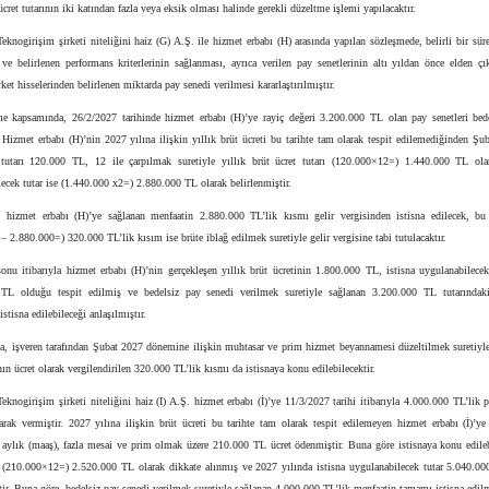
 ücret tutarının iki katından fazla veya eksik olması halinde gerekli düzeltme işlemi yapılacaktır.
eknogirişim şirketi niteliğini haiz (G) A.Ş. ile hizmet erbabı (H) arasında yapılan sözleşmede, belirli bir süre
 ve belirlenen performans kriterlerinin sağlanması, ayrıca verilen pay senetlerinin altı yıldan önce elden ç
rket hisselerinden belirlenen miktarda pay senedi verilmesi kararlaştırılmıştır.
e kapsamında, 26/2/2027 tarihinde hizmet erbabı (H)’ye rayiç değeri 3.200.000 TL olan pay senetleri bede
. Hizmet erbabı (H)’nin 2027 yılına ilişkin yıllık brüt ücreti bu tarihte tam olarak tespit edilemediğinden Şu
 tutarı 120.000 TL, 12 ile çarpılmak suretiyle yıllık brüt ücret tutarı (120.000×12=) 1.440.000 TL olar
ecek tutar ise (1.440.000 x2=) 2.880.000 TL olarak belirlenmiştir.
 hizmet erbabı (H)’ye sağlanan menfaatin 2.880.000 TL’lik kısmı gelir vergisinden istisna edilecek, bu 
– 2.880.000=) 320.000 TL’lik kısım ise brüte iblağ edilmek suretiyle gelir vergisine tabi tutulacaktır.
onu itibarıyla hizmet erbabı (H)’nin gerçekleşen yıllık brüt ücretinin 1.800.000 TL, istisna uygulanabilecek
TL olduğu tespit edilmiş ve bedelsiz pay senedi verilmek suretiyle sağlanan 3.200.000 TL tutarındak
stisna edilebileceği anlaşılmıştır.
, işveren tarafından Şubat 2027 dönemine ilişkin muhtasar ve prim hizmet beyannamesi düzeltilmek suretiyle 
ının ücret olarak vergilendirilen 320.000 TL’lik kısmı da istisnaya konu edilebilecektir.
eknogirişim şirketi niteliğini haiz (I) A.Ş. hizmet erbabı (İ)’ye 11/3/2027 tarihi itibarıyla 4.000.000 TL’lik 
larak vermiştir. 2027 yılına ilişkin brüt ücreti bu tarihte tam olarak tespit edilemeyen hizmet erbabı (İ)’y
aylık (maaş), fazla mesai ve prim olmak üzere 210.000 TL ücret ödenmiştir. Buna göre istisnaya konu edileb
rı (210.000×12=) 2.520.000 TL olarak dikkate alınmış ve 2027 yılında istisna uygulanabilecek tutar 5.040.00
tir. Buna göre, bedelsiz pay senedi verilmek suretiyle sağlanan 4.000.000 TL’lik menfaatin tamamı istisna edilm