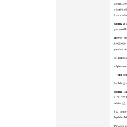
verilebilec
mümkündür. 
hizmet erba
Örnek 9:
T
pay senedin
Hizmet erb
6.000.000 
yararlanılab
(8) Bedelsi
– İşten ayr
– Vefat etm
bu Tebliğin
Örnek 10
11/11/2026 
erbabı (Ş),
Söz konusu
faydalanıla
MADDE 5