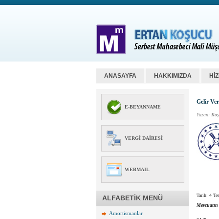
ANASAYFA
HAKKIMIZDA
Hİ
Gelir Ver
E-BEYANNAME
Yazan:
Koş
VERGI DAIRESI
WEBMAIL
Tarih:
4 Te
ALFABETİK MENÜ
Mevzuatın
Amortismanlar