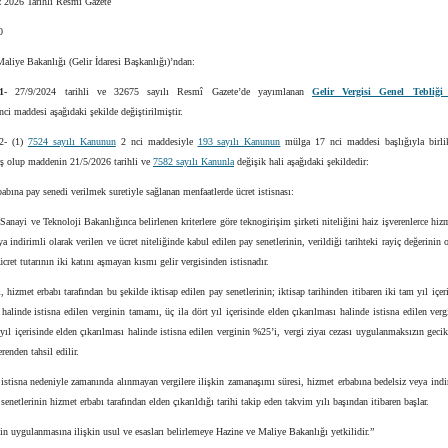
2026 Tarihli Resmi Gazete
0
aliye Bakanlığı (Gelir İdaresi Başkanlığı)’ndan:
1-
27/9/2024 tarihli ve 32675 sayılı Resmî Gazete’de yayımlanan
Gelir Vergisi Genel Tebliği
nci maddesi aşağıdaki şekilde değiştirilmiştir.
- (1)
7524 sayılı Kanunun
2 nci maddesiyle
193 sayılı Kanunun
mülga 17 nci maddesi başlığıyla birli
ş olup maddenin 21/5/2026 tarihli ve
7582 sayılı Kanunla
değişik hali aşağıdaki şekildedir:
abına pay senedi verilmek suretiyle sağlanan menfaatlerde ücret istisnası:
anayi ve Teknoloji Bakanlığınca belirlenen kriterlere göre teknogirişim şirketi niteliğini haiz işverenlerce hiz
ya indirimli olarak verilen ve ücret niteliğinde kabul edilen pay senetlerinin, verildiği tarihteki rayiç değerinin o
 ücret tutarının iki katını aşmayan kısmı gelir vergisinden istisnadır.
, hizmet erbabı tarafından bu şekilde iktisap edilen pay senetlerinin; iktisap tarihinden itibaren iki tam yıl içer
 halinde istisna edilen verginin tamamı, üç ila dört yıl içerisinde elden çıkarılması halinde istisna edilen ver
ı yıl içerisinde elden çıkarılması halinde istisna edilen verginin %25’i, vergi ziyaı cezası uygulanmaksızın gecik
erenden tahsil edilir.
istisna nedeniyle zamanında alınmayan vergilere ilişkin zamanaşımı süresi, hizmet erbabına bedelsiz veya indi
 senetlerinin hizmet erbabı tarafından elden çıkarıldığı tarihi takip eden takvim yılı başından itibaren başlar.
 uygulanmasına ilişkin usul ve esasları belirlemeye Hazine ve Maliye Bakanlığı yetkilidir.”